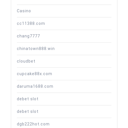
Casino
cc11388.com
chang7777
chinatown888.win
cloudbet
cupcake88x.com
daruma1688.com
debet slot
debet slot
dgb222hot.com