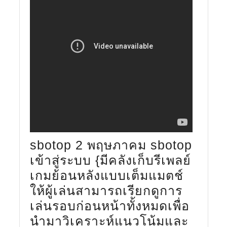
sbotop 2 พฤษภาคม sbotop
เข้าสู่ระบบ {มีคลังเก็บรีเพลย์
เกมย้อนหลังแบบเต็มแมตช์
ให้ผู้เล่นสามารถเรียกดูการ
เล่นรอบก่อนหน้าทั้งหมดเพื่อ
นำมาวิเคราะห์แนวโน้มและ