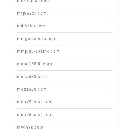
mexicanoo.com
mfj889xx.com
mib555s.com
mmgoldsbets.com
mmplay-casino.com
mono16888.com
moza888.com
moza888.com
mun789slot.com
mun789slot.com
mwin9s.com