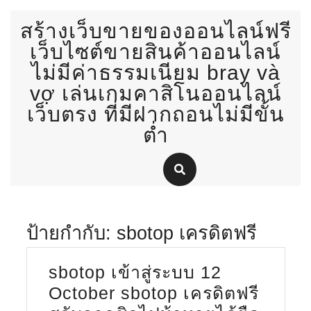
Skip
สร้างเว็บขายของออนไลน์ฟรี
to
content
เว็บไซต์ขายสินค้าออนไลน์
ไม่มีค่าธรรมเนียม bray và
vợ เล่นเกมคาสิโนออนไลน์
เว็บตรง ที่มีฝากถอนไม่มีขั้น
ต่ำ
ป้ายกำกับ:
sbotop เครดิตฟรี
sbotop เข้าสู่ระบบ 12
October sbotop เครดิตฟรี