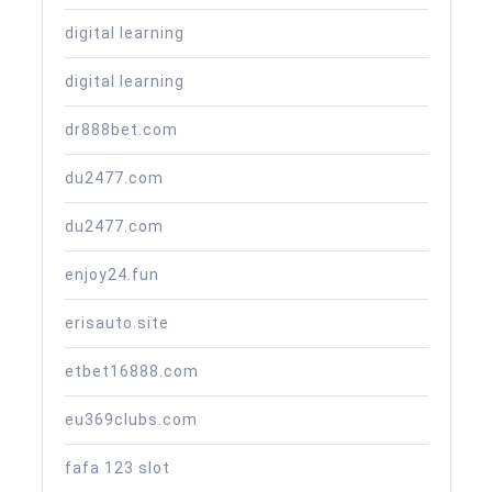
digital learning
digital learning
dr888bet.com
du2477.com
du2477.com
enjoy24.fun
erisauto.site
etbet16888.com
eu369clubs.com
fafa 123 slot