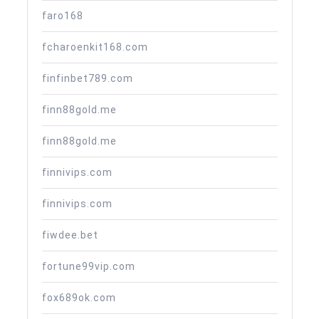
faro168
fcharoenkit168.com
finfinbet789.com
finn88gold.me
finn88gold.me
finnivips.com
finnivips.com
fiwdee.bet
fortune99vip.com
fox689ok.com