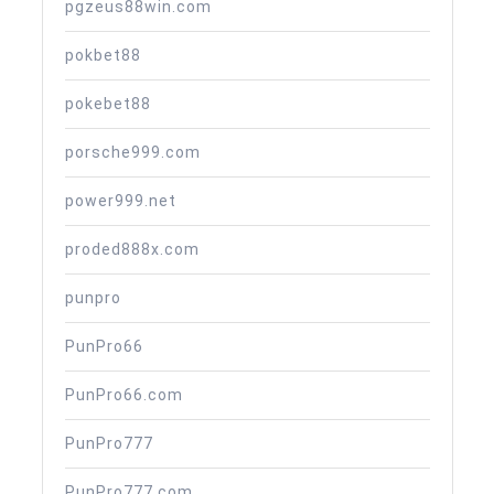
pgzeus88win.com
pokbet88
pokebet88
porsche999.com
power999.net
proded888x.com
punpro
PunPro66
PunPro66.com
PunPro777
PunPro777.com