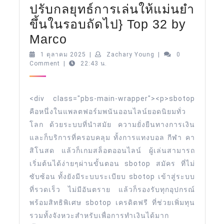
ปรับกลยุทธ์การเล่นให้แม่นยำ
ขึ้นในรอบถัดไป} Top 32 by
sbotop
Marco
2
1
Zachary
1 ตุลาคม 2025
|
Zachary Young
|
0
ตุลาคม
Young
Comment
|
22:43 น.
พฤษภาคม
2025
sbotop
เข้า
<div class="pbs-main-wrapper"><p>sbotop
สู่
คือหนึ่งในแพลตฟอร์มพนันออนไลน์ยอดนิยมทั่ว
โลก ด้วยระบบที่นำสมัย ความยั่งยืนทางการเงิน
ระบบ
และก็บริการที่ครอบคลุม ทั้งการแทงบอล กีฬา คา
{มี
สิโนสด แล้วก็เกมสล็อตออนไลน์ ผู้เล่นสามารถ
คลัง
เริ่มต้นได้ง่ายๆผ่านขั้นตอน sbotop สมัคร ที่ไม่
เก็บ
ซับซ้อน ทั้งยังมีระบบระเบียบ sbotop เข้าสู่ระบบ
รี
ที่รวดเร็ว ไม่มีอันตราย แล้วก็รองรับทุกอุปกรณ์
เพล
พร้อมสิทธิพิเศษ sbotop เครดิตฟรี ที่ช่วยเพิ่มทุน
ย์
รวมทั้งจังหวะสำหรับเพื่อการทำเงินได้มาก