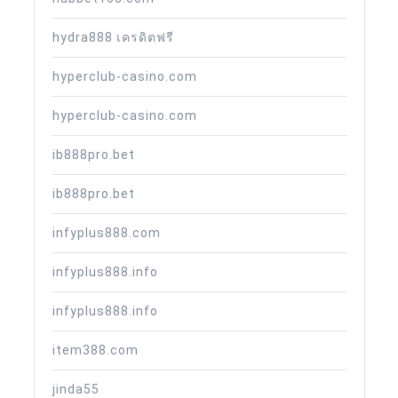
hydra888 เครดิตฟรี
hyperclub-casino.com
hyperclub-casino.com
ib888pro.bet
ib888pro.bet
infyplus888.com
infyplus888.info
infyplus888.info
item388.com
jinda55