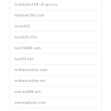
lockdown168 เข้าสู่ระบบ
london6789.com
lotto432
luca333.info
luis16888.com
lux555.net
m4newonline.com
m4newonline.net
macau888.win
marinapluss.com