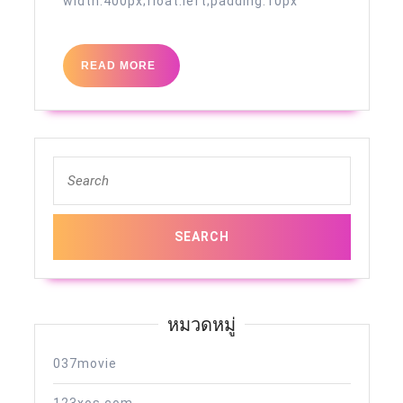
สล็อต
width:400px;float:left;padding:10px
ยิง
ปลา
READ
READ MORE
กีฬา
MORE
ไพ่
royal
online
Search
for:
แจก
เครดิต
ฟรี
เยอะ
ที่สุด
หมวดหมู่
21
มกราคม
037movie
2025