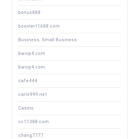
bonus888
boonlert1688.com
Business, Small Business
bwvip4.com
bwvip4.com
cafe444
carlo999.net
Casino
cc11388.com
chang7777