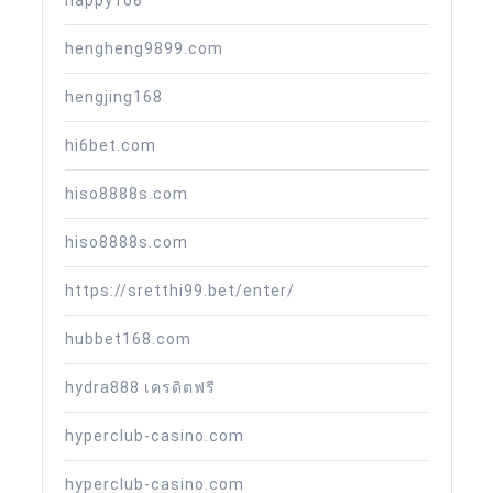
happy168
hengheng9899.com
hengjing168
hi6bet.com
hiso8888s.com
hiso8888s.com
https://sretthi99.bet/enter/
hubbet168.com
hydra888 เครดิตฟรี
hyperclub-casino.com
hyperclub-casino.com