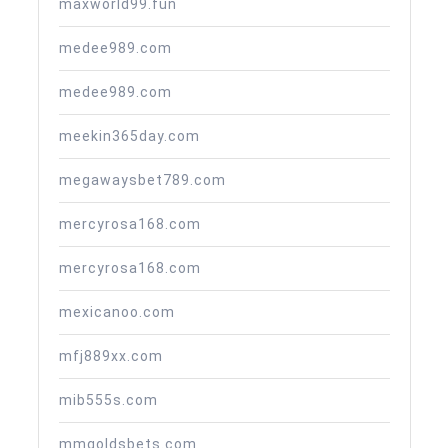
maxworld99.fun
medee989.com
medee989.com
meekin365day.com
megawaysbet789.com
mercyrosa168.com
mercyrosa168.com
mexicanoo.com
mfj889xx.com
mib555s.com
mmgoldsbets.com