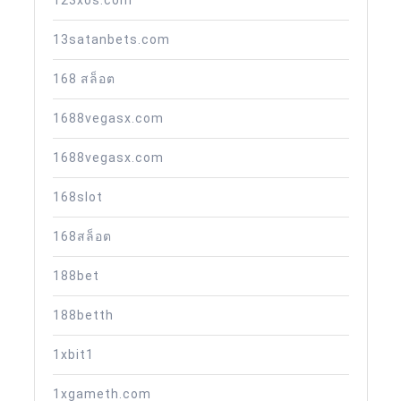
123xos.com
13satanbets.com
168 สล็อต
1688vegasx.com
1688vegasx.com
168slot
168สล็อต
188bet
188betth
1xbit1
1xgameth.com