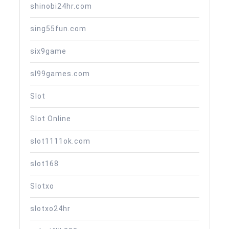
shinobi24hr.com
sing55fun.com
six9game
sl99games.com
Slot
Slot Online
slot1111ok.com
slot168
Slotxo
slotxo24hr