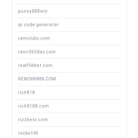
pussy888win
qr code generator
ramclubx.com
rasri365day.com
realflikbet.com
RENO88WIN.COM
rich818
rich8188.com
rizzbetx.com
rocket45