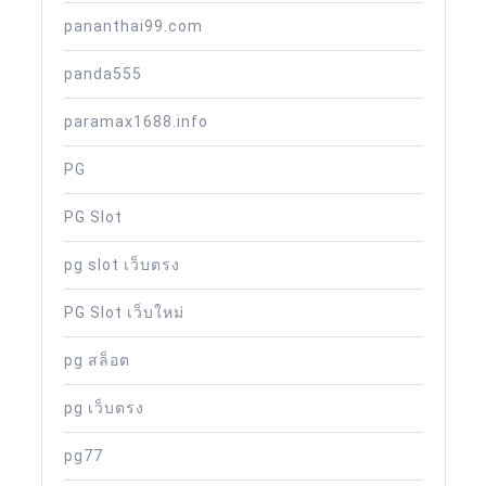
pananthai99.com
panda555
paramax1688.info
PG
PG Slot
pg slot เว็บตรง
PG Slot เว็บใหม่
pg สล็อต
pg เว็บตรง
pg77