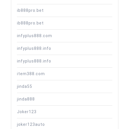
ib888pro.bet
ib888pro.bet
infyplus888.com
infyplus888.info
infyplus888.info
item388.com
jinda55
jinda888
Joker123
joker123auto