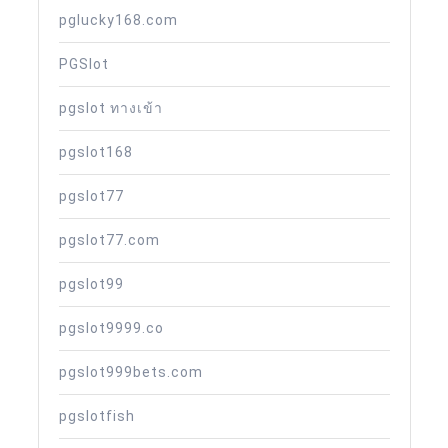
pglucky168.com
PGSlot
pgslot ทางเข้า
pgslot168
pgslot77
pgslot77.com
pgslot99
pgslot9999.co
pgslot999bets.com
pgslotfish