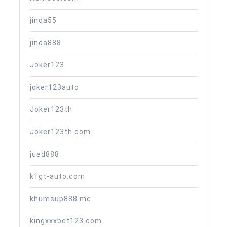
jinda55
jinda888
Joker123
joker123auto
Joker123th
Joker123th.com
juad888
k1gt-auto.com
khumsup888.me
kingxxxbet123.com