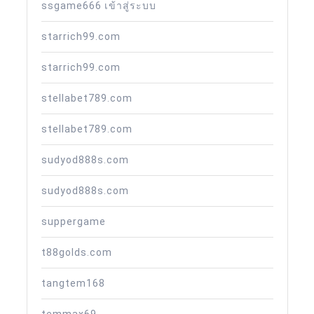
ssgame666 เข้าสู่ระบบ
starrich99.com
starrich99.com
stellabet789.com
stellabet789.com
sudyod888s.com
sudyod888s.com
suppergame
t88golds.com
tangtem168