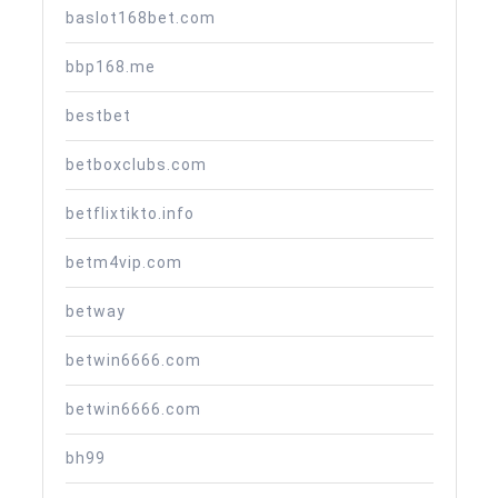
baslot168bet.com
bbp168.me
bestbet
betboxclubs.com
betflixtikto.info
betm4vip.com
betway
betwin6666.com
betwin6666.com
bh99