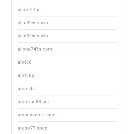
allbet24hr
allin99win.win
allin99win.win
allone745s.com
alot66
alot666
amb slot
ambfine88.net
ambnovabet.com
aress77.shop