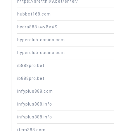
https://sretthi99.bet/enter/
hubbet168.com
hydra888 เครดิตฟรี
hyperclub-casino.com
hyperclub-casino.com
ib888pro.bet
ib888pro.bet
infyplus888.com
infyplus888.info
infyplus888.info
item388.com