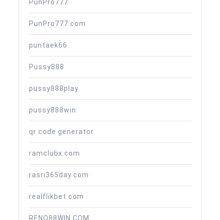
PunPro777
PunPro777.com
puntaek66
Pussy888
pussy888play
pussy888win
qr code generator
ramclubx.com
rasri365day.com
realflikbet.com
RENO88WIN.COM