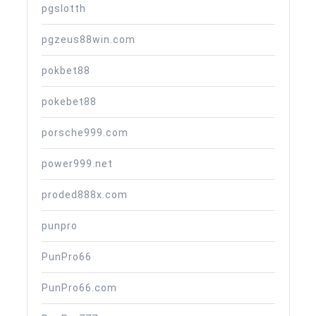
pgslotth
pgzeus88win.com
pokbet88
pokebet88
porsche999.com
power999.net
proded888x.com
punpro
PunPro66
PunPro66.com