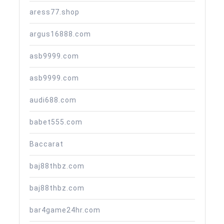
aress77.shop
argus16888.com
asb9999.com
asb9999.com
audi688.com
babet555.com
Baccarat
baj88thbz.com
baj88thbz.com
bar4game24hr.com