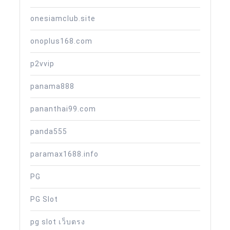
onesiamclub.site
onoplus168.com
p2vvip
panama888
pananthai99.com
panda555
paramax1688.info
PG
PG Slot
pg slot เว็บตรง