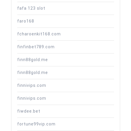
fafa 123 slot
faro168
fcharoenkit168.com
finfinbet789.com
finn88gold.me
finn88gold.me
finnivips.com
finnivips.com
fiwdee.bet
fortune99vip.com