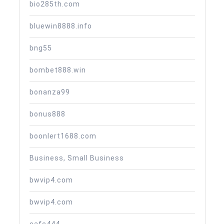
bio285th.com
bluewin8888.info
bng55
bombet888.win
bonanza99
bonus888
boonlert1688.com
Business, Small Business
bwvip4.com
bwvip4.com