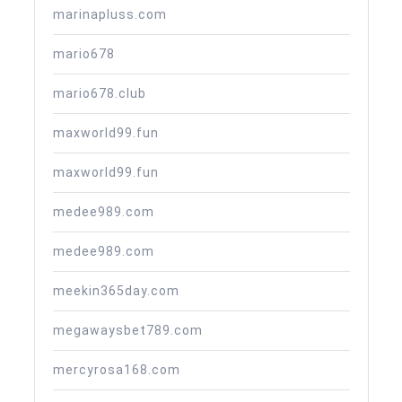
marinapluss.com
mario678
mario678.club
maxworld99.fun
maxworld99.fun
medee989.com
medee989.com
meekin365day.com
megawaysbet789.com
mercyrosa168.com