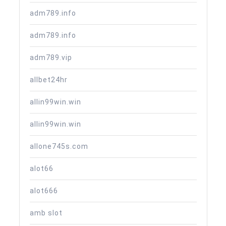
adm789.info
adm789.info
adm789.vip
allbet24hr
allin99win.win
allin99win.win
allone745s.com
alot66
alot666
amb slot