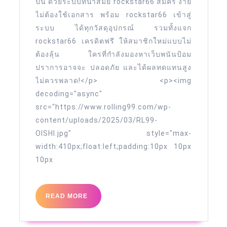
จริง
ปีนี้ ด้วยระบบที่นำสมัย rockstar66 สมัคร ง่าย
ไม่
ไม่ต้องใช้เอกสาร พร้อม rockstar66 เข้าสู่
ระบบ ได้ทุกวัสดุอุปกรณ์ รวมทั้งแจก
ต้อง
rockstar66 เครดิตฟรี ให้สมาชิกใหม่แบบไม่
ลุ้น
ต้องลุ้น ใครที่กำลังมองหาเว็บพนันป้อม
ใช้
ปราการอาจจะ ปลอดภัย และได้ผลทดแทนสูง
งาน
ไม่ควรพลาด!</p> <p><img
ง่าย
decoding="async"
สุด
src="https://www.rolling99.com/wp-
content/uploads/2025/03/RL99-
ๆ{ถอน
OISHI.jpg" style="max-
ง่าย
width:410px;float:left;padding:10px 10px
ไม่
10px
ต้อง
ยืนยัน
READ
READ MORE
อะไร
MORE
ซ้ำ