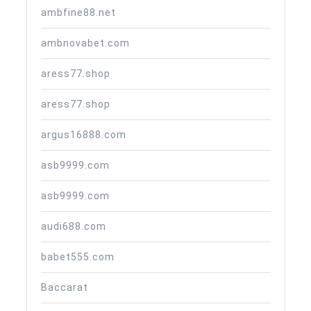
ambfine88.net
ambnovabet.com
aress77.shop
aress77.shop
argus16888.com
asb9999.com
asb9999.com
audi688.com
babet555.com
Baccarat