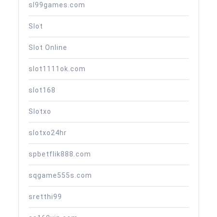
sl99games.com
Slot
Slot Online
slot1111ok.com
slot168
Slotxo
slotxo24hr
spbetflik888.com
sqgame555s.com
sretthi99