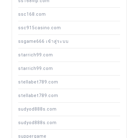
ss168vip.com
ssc168.com
ssc915casino.com
ssgame666 เข้าสู่ระบบ
starrich99.com
starrich99.com
stellabet789.com
stellabet789.com
sudyod888s.com
sudyod888s.com
suppergame