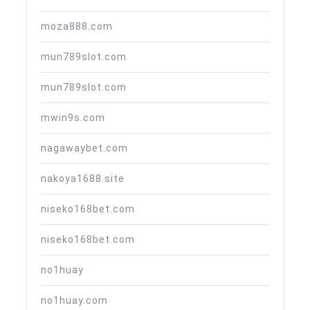
moza888.com
mun789slot.com
mun789slot.com
mwin9s.com
nagawaybet.com
nakoya1688.site
niseko168bet.com
niseko168bet.com
no1huay
no1huay.com