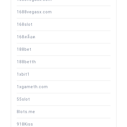
1688vegasx.com
168slot
168สล็อต
188bet
188betth
1xbit1
1xgameth.com
55slot
8lots.me
918Kiss