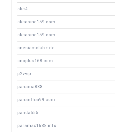
okc4
okcasino159.com
okcasino159.com
onesiamclub.site
onoplus168.com
p2vvip
panama888
pananthai99.com
panda555
paramax1688.info