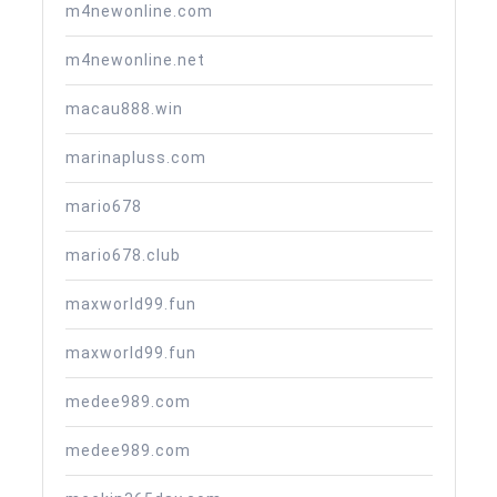
m4newonline.com
m4newonline.net
macau888.win
marinapluss.com
mario678
mario678.club
maxworld99.fun
maxworld99.fun
medee989.com
medee989.com