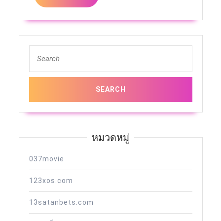
by
MORE
Alberta
Pgslotx.co
19
Search
มิ.ย.
for:
2566
หมวดหมู่
037movie
123xos.com
13satanbets.com