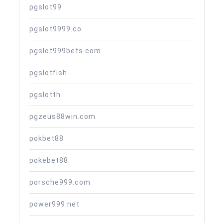
pgslot99
pgslot9999.co
pgslot999bets.com
pgslotfish
pgslotth
pgzeus88win.com
pokbet88
pokebet88
porsche999.com
power999.net