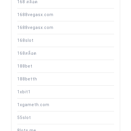
168 สล็อต
1688vegasx.com
1688vegasx.com
168slot
168สล็อต
188bet
188betth
1xbit1
1xgameth.com
55slot
8lots.me