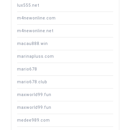
lux555.net
m4newonline.com
m4newonline.net
macau888.win
marinapluss.com
mario678
mario678.club
maxworld99.fun
maxworld99.fun
medee989.com