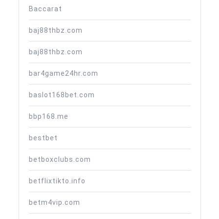
Baccarat
baj88thbz.com
baj88thbz.com
bar4game24hr.com
baslot168bet.com
bbp168.me
bestbet
betboxclubs.com
betflixtikto.info
betm4vip.com