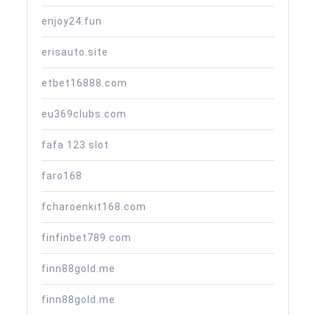
enjoy24.fun
erisauto.site
etbet16888.com
eu369clubs.com
fafa 123 slot
faro168
fcharoenkit168.com
finfinbet789.com
finn88gold.me
finn88gold.me