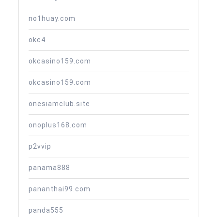
no1huay.com
okc4
okcasino159.com
okcasino159.com
onesiamclub.site
onoplus168.com
p2vvip
panama888
pananthai99.com
panda555