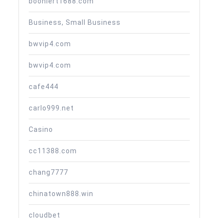
boonlert1688.com
Business, Small Business
bwvip4.com
bwvip4.com
cafe444
carlo999.net
Casino
cc11388.com
chang7777
chinatown888.win
cloudbet