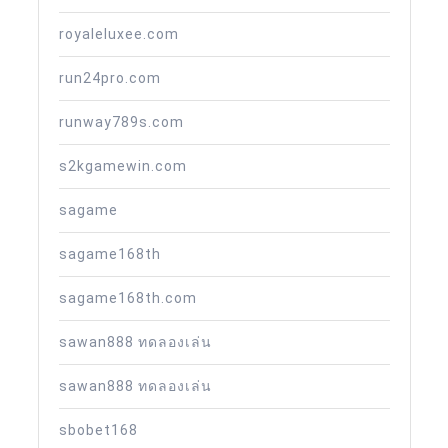
royaleluxee.com
run24pro.com
runway789s.com
s2kgamewin.com
sagame
sagame168th
sagame168th.com
sawan888 ทดลองเล่น
sawan888 ทดลองเล่น
sbobet168