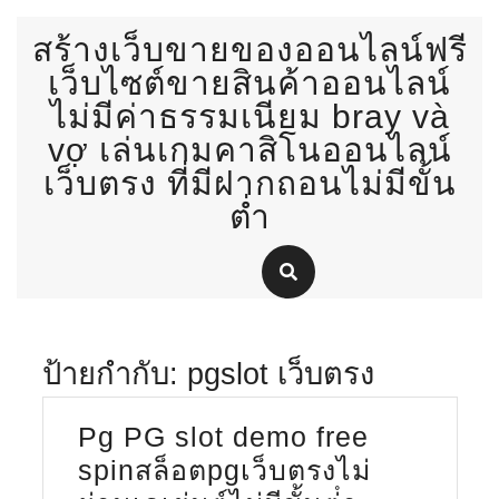
Skip
สร้างเว็บขายของออนไลน์ฟรี
to
content
เว็บไซต์ขายสินค้าออนไลน์
ไม่มีค่าธรรมเนียม bray và
vợ เล่นเกมคาสิโนออนไลน์
เว็บตรง ที่มีฝากถอนไม่มีขั้น
ต่ำ
ป้ายกำกับ:
pgslot เว็บตรง
Pg PG slot demo free
spinสล็อตpgเว็บตรงไม่