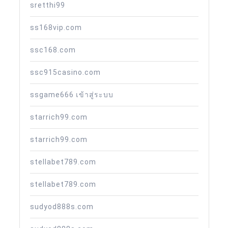
sretthi99
ss168vip.com
ssc168.com
ssc915casino.com
ssgame666 เข้าสู่ระบบ
starrich99.com
starrich99.com
stellabet789.com
stellabet789.com
sudyod888s.com