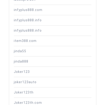
infyplus888.com
infyplus888.info
infyplus888.info
item388.com
jinda55
jinda888
Joker123
joker123auto
Joker123th
Joker123th.com