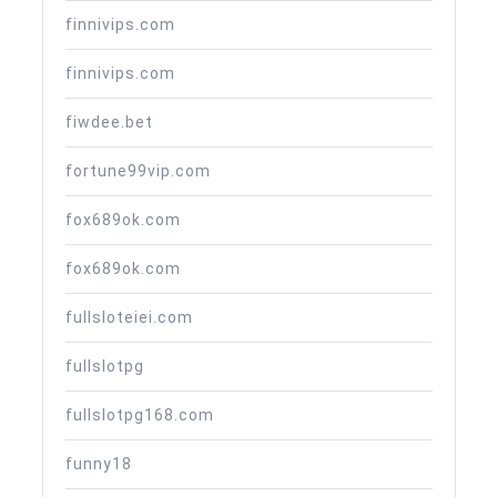
finnivips.com
finnivips.com
fiwdee.bet
fortune99vip.com
fox689ok.com
fox689ok.com
fullsloteiei.com
fullslotpg
fullslotpg168.com
funny18