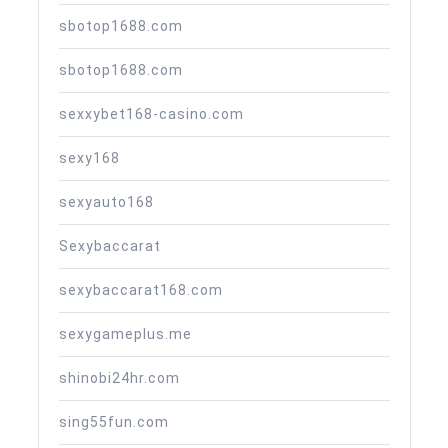
sbotop1688.com
sbotop1688.com
sexxybet168-casino.com
sexy168
sexyauto168
Sexybaccarat
sexybaccarat168.com
sexygameplus.me
shinobi24hr.com
sing55fun.com