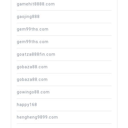
gamehit8888.com
gaojing888
gem99ths.com
gem99ths.com
goatza888fin.com
gobaza88.com
gobaza88.com
gowingo88.com
happy168
hengheng9899.com