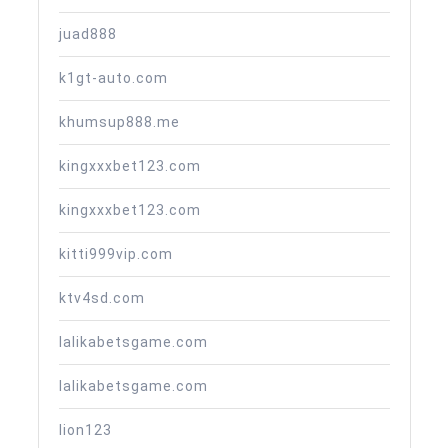
juad888
k1gt-auto.com
khumsup888.me
kingxxxbet123.com
kingxxxbet123.com
kitti999vip.com
ktv4sd.com
lalikabetsgame.com
lalikabetsgame.com
lion123