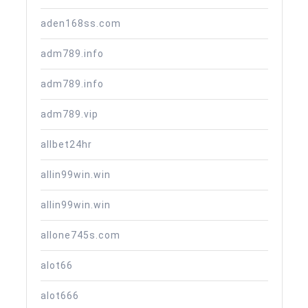
aden168ss.com
adm789.info
adm789.info
adm789.vip
allbet24hr
allin99win.win
allin99win.win
allone745s.com
alot66
alot666