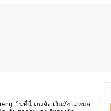
f
 ปั่นที่นี่ เฮงจัง เงินถังไม่หมด