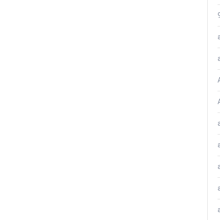
pgslot
สมัคร
เล่น
สล็อต
พีจี
ฟรี
Top
42
by
Oliva
Ppgheng99.com