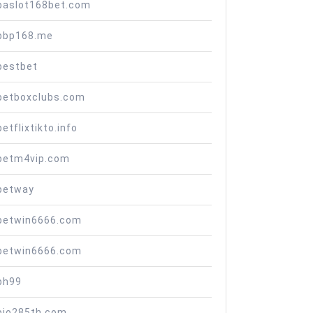
baslot168bet.com
bbp168.me
bestbet
betboxclubs.com
betflixtikto.info
betm4vip.com
betway
betwin6666.com
betwin6666.com
bh99
bio285th.com