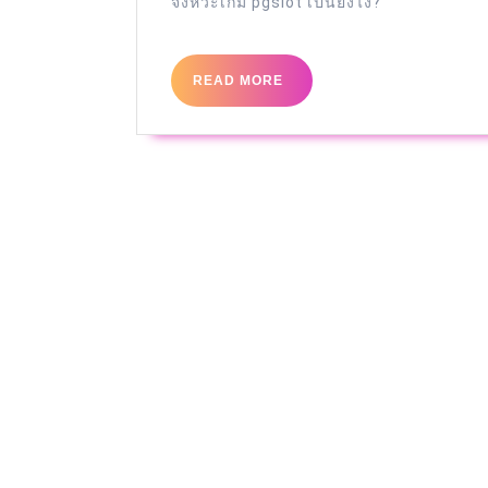
จังหวะเกม pgslot เป็นยังไง?
READ
READ MORE
MORE