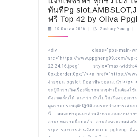
แจกเพชรฟรี ทุกชั่วโมง ไต
ทันทีPg slot,AMBSLOT,JIL
ฟรี Top 42 by Oliva Pp
10
Zac
10 มีนาคม 2026
|
Zachary Young
|
มีนาคม
You
2026
<div class="pbs-main-wr
src="https://www.ppgheng99.com/wp-
22.24.16.jpeg" style="max-width
0px;border:0px;"/><a href="https://w
ง่ายๆบน pgslot มืออาชีพขอแนะนำ!</p> <
จะรู้สึกว่าเกิดเรื่องที่ยากมากๆจำเป็นต้องใ
สังเกตเห็นได้ แน่ๆว่า มันไม่ใช่เรื่องของ
ดูความประพฤติปฏิบัติเกมระหว่างการเล่นจะ
นี้ ผมจะพาคุณมาอ่านจังหวะเกมแบบง่ายๆ
อ่านบทความนี้จบแล้ว อ่านจังหวะเกมต่อกัน
</p> <p>การอ่านจังหวะเกม pgheng คือ