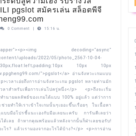
่ระดับสู่ความเฮง รับรางวัล
I pgslot สมัครเล่น สล็อตพีจี
Pgheng
gheng99.com
3
hary
0 Comment
|
15:16 น.
ng
พฤษภา
26
apper"><p><img decoding="async"
pgheng
content/uploads/2022/05/photo_2567-10-04-
ปั่น
:430px;float:left;padding:10px 10px 10px
ที่
ww.ppgheng99.com/">pgslot</a> อ่านจังหวะเกมแบบ
นี่
p>เวลาเอ่ยถึงการอ่านจังหวะเกม pgslot หลายท่านมัก
ช้เวลาสำหรับเพื่อการเล่นไปครู่หนึ่ง</p> <p>ถึงจะเริ่ม
เฮง
การทำนายผลลัพธ์ของเกมได้แบบ 100% อยู่แล้ว แต่ว่าการ
จัง
ช่วยทำให้เราเข้าใจเกมนั้นๆเยอะขึ้นเรื่อยๆ ในเนื้อหา
เงิน
แบบมือโปรชี้แนะเองกับมือเลยนะครับ การันตีเลยว่า
ถัง
ได้เลย ถ้าหากคุณพร้อมแล้วหลังจากนั้นก็ฝ่าเลยขอรับ!
ไม่
อะไร? แล้วเรามองจากอะไรได้บ้าง?</p> <p>การอ่าน