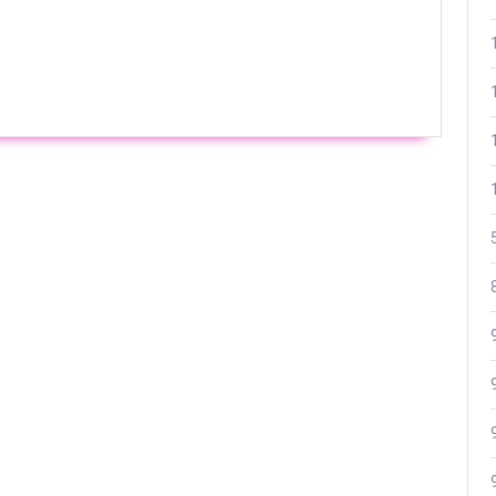
หมด
แจก
เพชร
ฟรี
ทุก
ชั่วโมง
ไต่
ระดับ
สู่
ความ
เฮง
รับ
รางวัล
ทันทีPg
slot,AMBSLOT,JILI