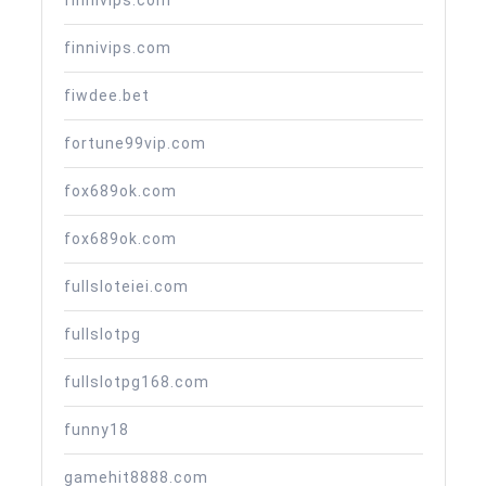
finnivips.com
finnivips.com
fiwdee.bet
fortune99vip.com
fox689ok.com
fox689ok.com
fullsloteiei.com
fullslotpg
fullslotpg168.com
funny18
gamehit8888.com