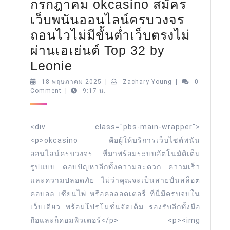
กรกฎาคม okcasino สมัคร
เว็บพนันออนไลน์ครบวงจร
ถอนไวไม่มีขั้นต่ำเว็บตรงไม่
ผ่านเอเย่นต์ Top 32 by
okcasino
Leonie
เข้า
18
Zachary
18 พฤษภาคม 2025
|
Zachary Young
|
0
พฤษภาคม
Young
Comment
|
9:17 น.
สู่
2025
ระบบ
2
<div class="pbs-main-wrapper">
กรกฎาคม
<p>okcasino คือผู้ให้บริการเว็บไซต์พนัน
ออนไลน์ครบวงจร ที่มาพร้อมระบบอัตโนมัติเต็ม
okcasino
รูปแบบ ตอบปัญหาอีกทั้งความสะดวก ความเร็ว
สมัคร
และความปลอดภัย ไม่ว่าคุณจะเป็นสายปั่นสล็อต
เว็บ
คอบอล เซียนไพ่ หรือคอลอตเตอรี่ ที่นี่มีครบจบใน
พนัน
เว็บเดียว พร้อมโปรโมชั่นจัดเต็ม รองรับอีกทั้งมือ
ออนไลน์
ถือและก็คอมพิวเตอร์</p> <p><img