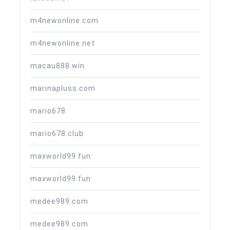
m4newonline.com
m4newonline.net
macau888.win
marinapluss.com
mario678
mario678.club
maxworld99.fun
maxworld99.fun
medee989.com
medee989.com