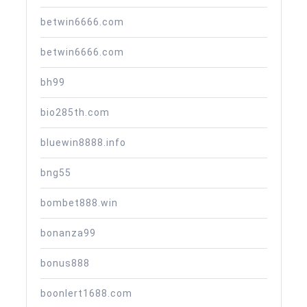
betwin6666.com
betwin6666.com
bh99
bio285th.com
bluewin8888.info
bng55
bombet888.win
bonanza99
bonus888
boonlert1688.com