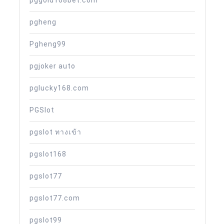
pggold168bet.com
pgheng
Pgheng99
pgjoker auto
pglucky168.com
PGSlot
pgslot ทางเข้า
pgslot168
pgslot77
pgslot77.com
pgslot99