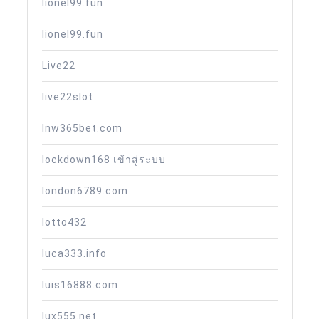
lionel99.fun
lionel99.fun
Live22
live22slot
lnw365bet.com
lockdown168 เข้าสู่ระบบ
london6789.com
lotto432
luca333.info
luis16888.com
lux555.net