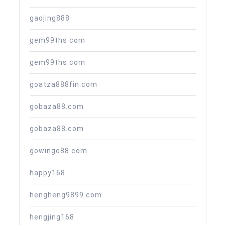
gaojing888
gem99ths.com
gem99ths.com
goatza888fin.com
gobaza88.com
gobaza88.com
gowingo88.com
happy168
hengheng9899.com
hengjing168