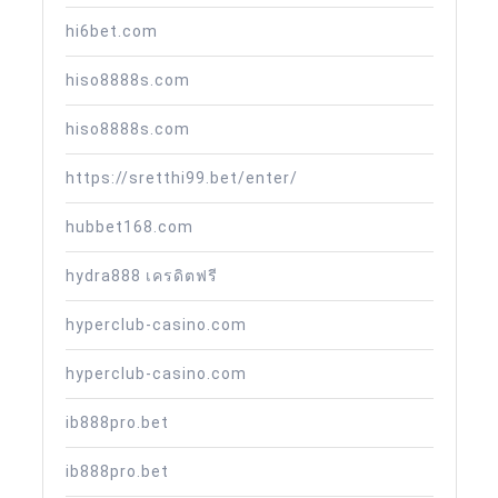
hi6bet.com
hiso8888s.com
hiso8888s.com
https://sretthi99.bet/enter/
hubbet168.com
hydra888 เครดิตฟรี
hyperclub-casino.com
hyperclub-casino.com
ib888pro.bet
ib888pro.bet