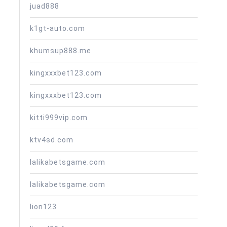
juad888
k1gt-auto.com
khumsup888.me
kingxxxbet123.com
kingxxxbet123.com
kitti999vip.com
ktv4sd.com
lalikabetsgame.com
lalikabetsgame.com
lion123