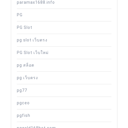
paramax1688.info
PG
PG Slot
pg slot เว็บตรง
PG Slot เว็บใหม่
pg สล็อต
pg เว็บตรง
pg77
pgceo
pgfish