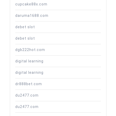
cupcake88x.com
daruma1688.com
debet slot
debet slot
dgb222hot.com
digital learning
digital learning
dr888bet.com
du2477.com
du2477.com