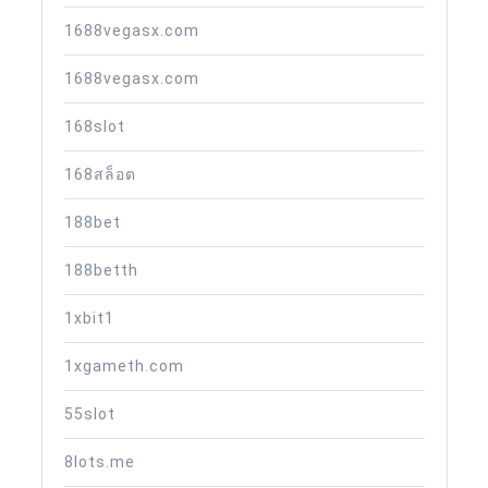
1688vegasx.com
1688vegasx.com
168slot
168สล็อต
188bet
188betth
1xbit1
1xgameth.com
55slot
8lots.me