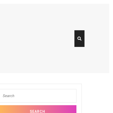
Search
or: