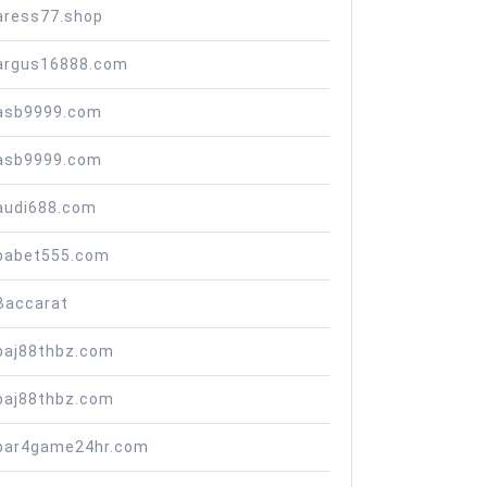
aress77.shop
argus16888.com
asb9999.com
asb9999.com
audi688.com
babet555.com
Baccarat
baj88thbz.com
baj88thbz.com
bar4game24hr.com