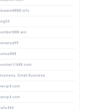
bluewin8888.info
bng55
bombet888.win
bonanza99
bonus888
boonlert1688.com
Business, Small Business
bwvip4.com
bwvip4.com
cafe444