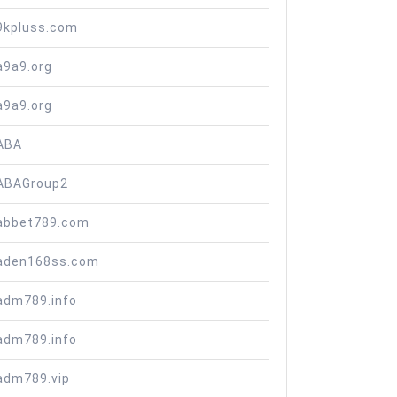
9kpluss.com
a9a9.org
a9a9.org
ABA
ABAGroup2
abbet789.com
aden168ss.com
adm789.info
adm789.info
adm789.vip