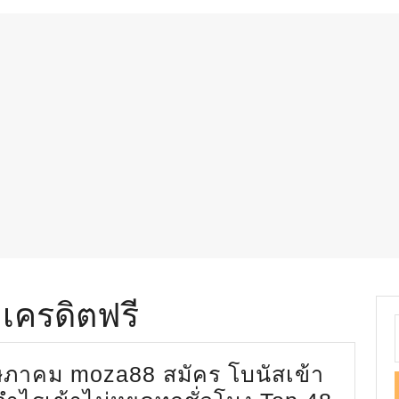
เครดิตฟรี
f
ษภาคม moza88 สมัคร โบนัสเข้า