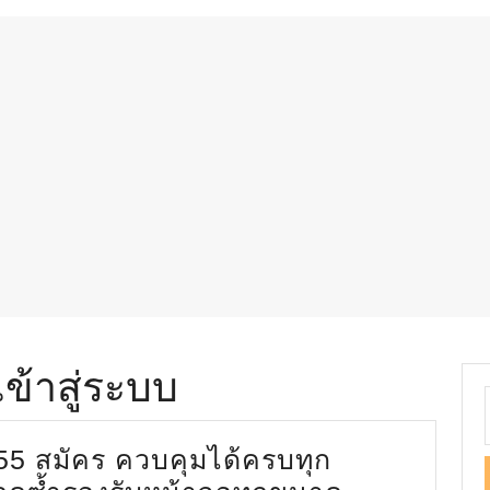
ข้าสู่ระบบ
f
5 สมัคร ควบคุมได้ครบทุก