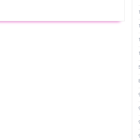
ต้อง
กด
ซ้ำ
รองรับ
หน้า
จอ
ทุกข
นาด
ตั้งแต่4นิ้ว
ถึง
แท็บเล็ต
Top
14
by
Williams