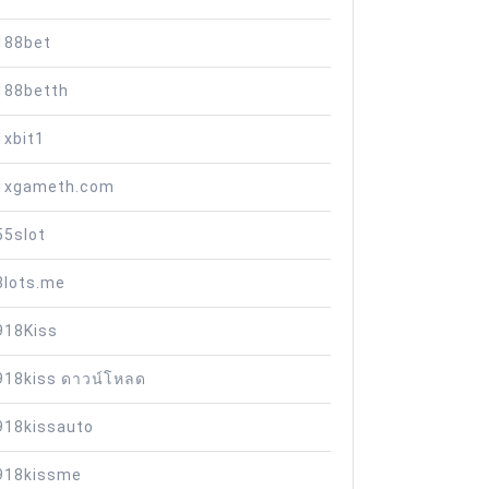
188bet
188betth
1xbit1
1xgameth.com
55slot
8lots.me
918Kiss
918kiss ดาวน์โหลด
918kissauto
918kissme