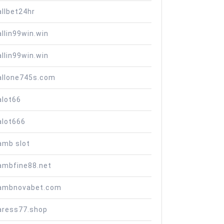
allbet24hr
allin99win.win
allin99win.win
allone745s.com
alot66
alot666
amb slot
ambfine88.net
ambnovabet.com
aress77.shop