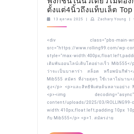
ฟังก์ชันในนิ้วเดียวไม่ต้
ตั้งแต่4นิ้วถึงแท็บเล็ต T
13
Zac
13 ตุลาคม 2025
|
Zachary Young
|
ตุลาคม
You
2025
<div class="pbs-main-wr
src="https://www.rolling99.com/wp-co
style="max-width:400px;float:left;padd
เดิมพันออนไลน์เติบโตอย่างเร็ว Mib555</p
ว่าจะเป็นบาคาร่า สล็อต หรือพนันกีฬา</
Mib555 สมัคร ที่ง่ายสุดๆ ใช้เวลาไม่นาน
สูง</p> <p>และสิทธิพิเศษล้นหลามอย่าง M
<p><img decoding="async" s
content/uploads/2025/03/RO
width:410px;float:left;padding:10px 10p
กับ Mib555</p> <p>1. สมัครง่าย