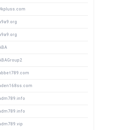
9kpluss.com
a9a9.org
a9a9.org
ABA
ABAGroup2
abbet789.com
aden168ss.com
adm789.info
adm789.info
adm789.vip