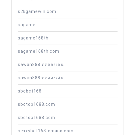
s2kgamewin.com
sagame
sagame168th
sagame168th.com
sawan888 ทดลองเล่น
sawan888 ทดลองเล่น
sbobet168
sbotop1688.com
sbotop1688.com
sexxybet168-casino.com