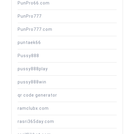
PunPro66.com
PunPro777
PunPro777.com
puntaek66
Pussy888
pussy888play
pussy888win
qr code generator
ramclubx.com
rasri365day.com