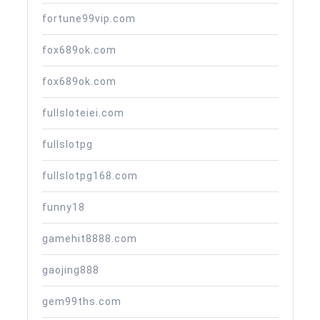
fortune99vip.com
fox689ok.com
fox689ok.com
fullsloteiei.com
fullslotpg
fullslotpg168.com
funny18
gamehit8888.com
gaojing888
gem99ths.com