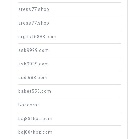
aress77.shop
aress77.shop
argus16888.com
asb9999.com
asb9999.com
audi688.com
babet555.com
Baccarat
baj88thbz.com
baj88thbz.com