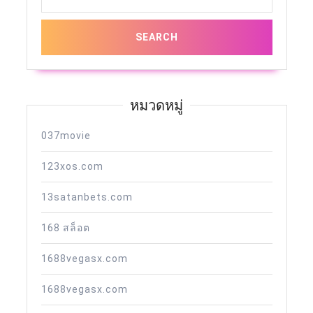
หมวดหมู่
037movie
123xos.com
13satanbets.com
168 สล็อต
1688vegasx.com
1688vegasx.com