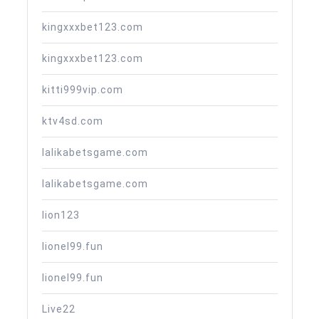
kingxxxbet123.com
kingxxxbet123.com
kitti999vip.com
ktv4sd.com
lalikabetsgame.com
lalikabetsgame.com
lion123
lionel99.fun
lionel99.fun
Live22