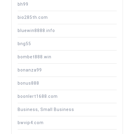
bh99
bio285th.com
bluewin8888.info
bng55
bombet888.win
bonanza99
bonus888
boonlert1688.com
Business, Small Business
bwvip4.com