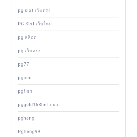
pg slot เว็บตรง
PG Slot เว็บใหม่
pg สล็อต
pg เว็บตรง
pg77
pgceo
pgfish
pggold168bet.com
pgheng
Pgheng99