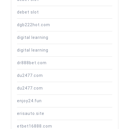
debet slot
dgb222hot.com
digital learning
digital learning
dr888bet.com
du2477.com
du2477.com
enjoy24.fun
erisauto.site
etbet16888.com