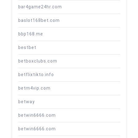
bar4game24hr.com
baslot168bet.com
bbp168.me
bestbet
betboxclubs.com
betflixtikto.info
betm4vip.com
betway
betwin6666.com
betwin6666.com