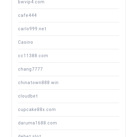
bwvip4.com
cafe444
carlo999.net
Casino
cc11388.com
chang7777
chinatown888.win
cloudbet
cupcake88x.com
daruma1688.com
debet slot