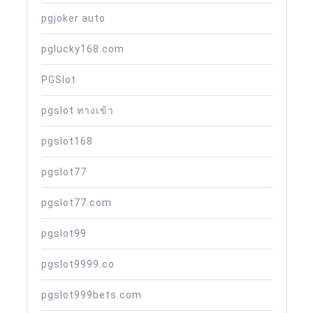
pgjoker auto
pglucky168.com
PGSlot
pgslot ทางเข้า
pgslot168
pgslot77
pgslot77.com
pgslot99
pgslot9999.co
pgslot999bets.com