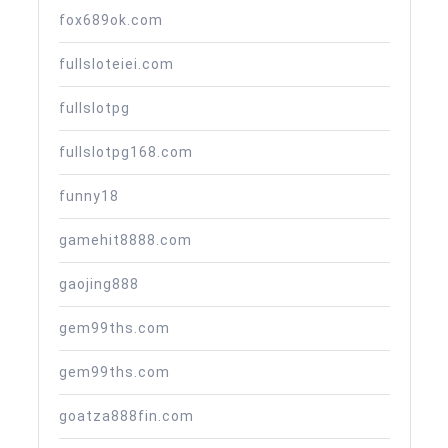
fox689ok.com
fullsloteiei.com
fullslotpg
fullslotpg168.com
funny18
gamehit8888.com
gaojing888
gem99ths.com
gem99ths.com
goatza888fin.com