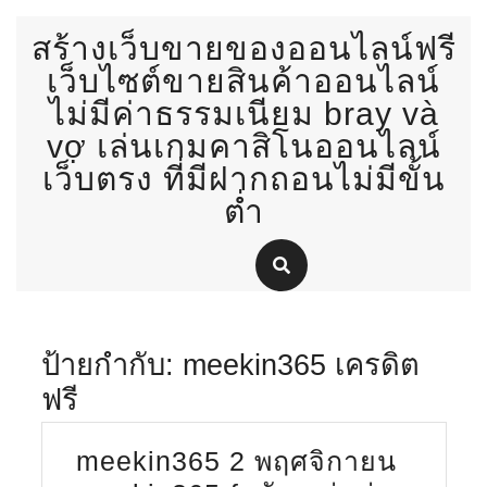
Skip
สร้างเว็บขายของออนไลน์ฟรี
to
content
เว็บไซต์ขายสินค้าออนไลน์
ไม่มีค่าธรรมเนียม bray và
vợ เล่นเกมคาสิโนออนไลน์
เว็บตรง ที่มีฝากถอนไม่มีขั้น
ต่ำ
ป้ายกำกับ:
meekin365 เครดิต
ฟรี
meekin365 2 พฤศจิกายน