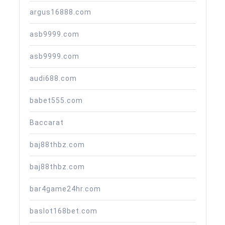
argus16888.com
asb9999.com
asb9999.com
audi688.com
babet555.com
Baccarat
baj88thbz.com
baj88thbz.com
bar4game24hr.com
baslot168bet.com