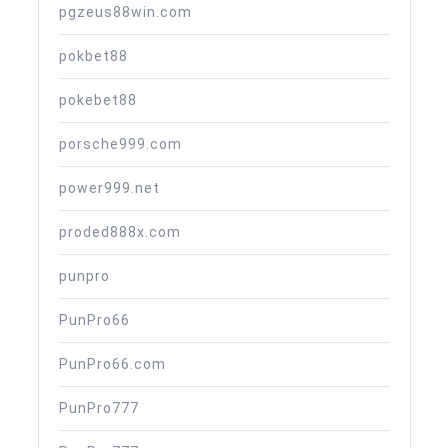
pgzeus88win.com
pokbet88
pokebet88
porsche999.com
power999.net
proded888x.com
punpro
PunPro66
PunPro66.com
PunPro777