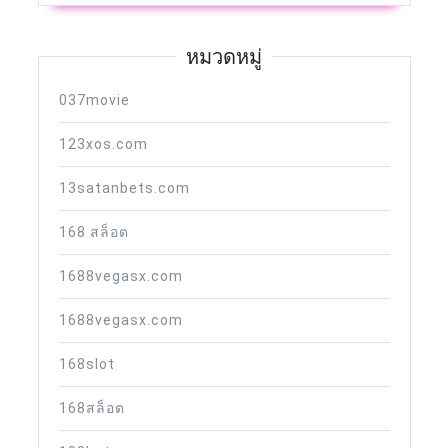
สด
ส่ง
หมวดหมู่
ตรง
จาก
037movie
ต่าง
123xos.com
ประเทศ}
{แทง
13satanbets.com
ไว
168 สล็อต
ไม่
ต้อง
1688vegasx.com
รอผล}
1688vegasx.com
{แจก
168slot
จริง
ทุก
168สล็อต
โต๊ะ}