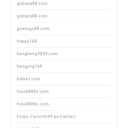
gobaza88.com
gobaza88.com
gowingo88.com
happy168
hengheng9899.com
hengjing168
hi6bet.com
hiso8888s.com
hiso8888s.com
https://sretthi99.bet/enter/