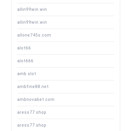
allin99win.win
allin99win.win
allone745s.com
alot66
alot666
amb slot
ambfine88.net
ambnovabet.com
aress77.shop
aress77.shop