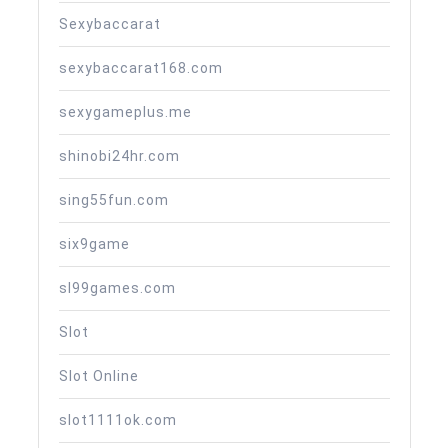
Sexybaccarat
sexybaccarat168.com
sexygameplus.me
shinobi24hr.com
sing55fun.com
six9game
sl99games.com
Slot
Slot Online
slot1111ok.com