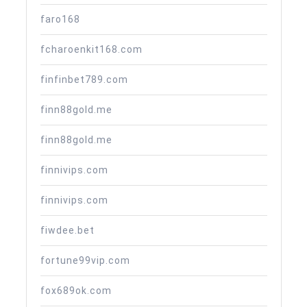
faro168
fcharoenkit168.com
finfinbet789.com
finn88gold.me
finn88gold.me
finnivips.com
finnivips.com
fiwdee.bet
fortune99vip.com
fox689ok.com