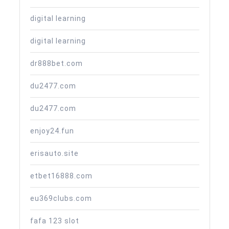
digital learning
digital learning
dr888bet.com
du2477.com
du2477.com
enjoy24.fun
erisauto.site
etbet16888.com
eu369clubs.com
fafa 123 slot