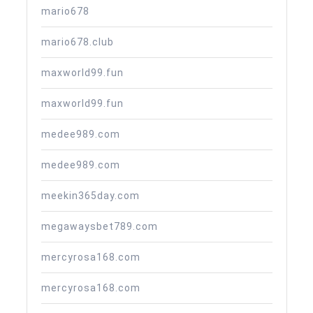
mario678
mario678.club
maxworld99.fun
maxworld99.fun
medee989.com
medee989.com
meekin365day.com
megawaysbet789.com
mercyrosa168.com
mercyrosa168.com