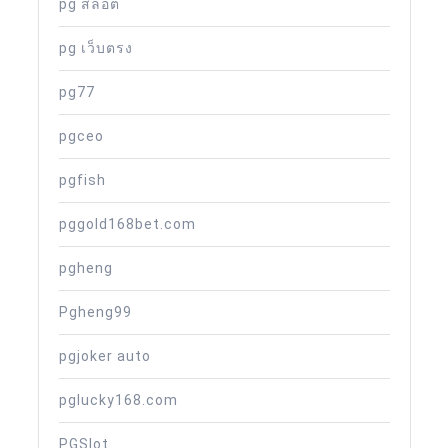
pg สล็อต
pg เว็บตรง
pg77
pgceo
pgfish
pggold168bet.com
pgheng
Pgheng99
pgjoker auto
pglucky168.com
PGSlot