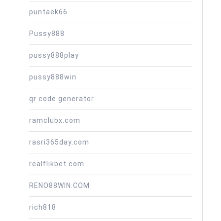
puntaek66
Pussy888
pussy888play
pussy888win
qr code generator
ramclubx.com
rasri365day.com
realflikbet.com
RENO88WIN.COM
rich818