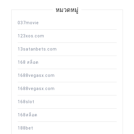
ได้
หมวดหมู่
หลาย
วัน}
037movie
{เปิด
123xos.com
ครบ
ทุก
13satanbets.com
ลีก}
168 สล็อต
{ยิง
ปลา
1688vegasx.com
โบนัส
1688vegasx.com
เข้า
รัวๆ}
168slot
{ปลา
168สล็อต
ตาย
ง่าย
188bet