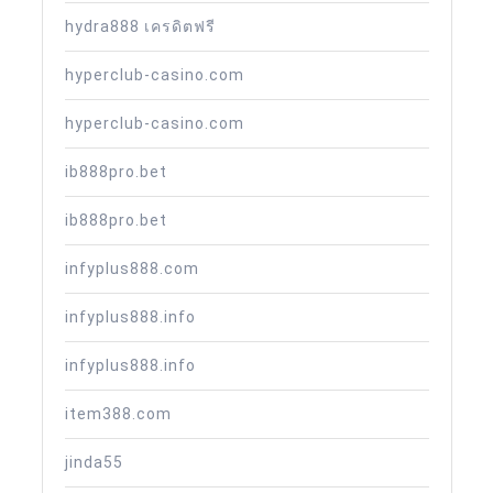
hydra888 เครดิตฟรี
hyperclub-casino.com
hyperclub-casino.com
ib888pro.bet
ib888pro.bet
infyplus888.com
infyplus888.info
infyplus888.info
item388.com
jinda55