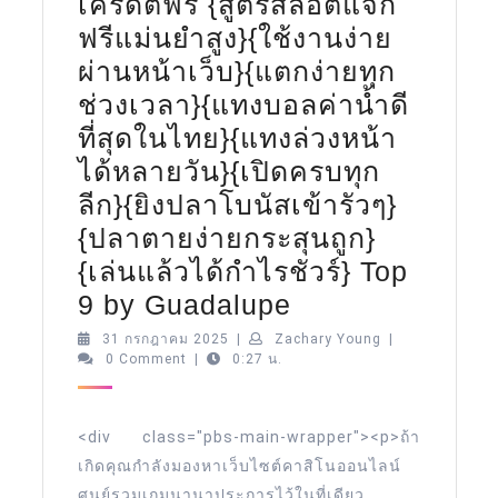
เครดิตฟรี {สูตรสล็อตแจก
ฟรีแม่นยำสูง}{ใช้งานง่าย
ผ่านหน้าเว็บ}{แตกง่ายทุก
ช่วงเวลา}{แทงบอลค่าน้ำดี
ที่สุดในไทย}{แทงล่วงหน้า
ได้หลายวัน}{เปิดครบทุก
ลีก}{ยิงปลาโบนัสเข้ารัวๆ}
{ปลาตายง่ายกระสุนถูก}
{เล่นแล้วได้กำไรชัวร์} Top
luis1688
9 by Guadalupe
เข้า
31
Zachary
31 กรกฎาคม 2025
|
Zachary Young
|
กรกฎาคม
Young
0 Comment
|
0:27 น.
สู่
2025
ระบบ
14
<div class="pbs-main-wrapper"><p>ถ้า
November
เกิดคุณกำลังมองหาเว็บไซต์คาสิโนออนไลน์
ศูนย์รวมเกมนานาประการไว้ในที่เดียว