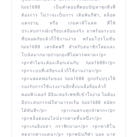
luis1688
luis1688 เป็นคำตอบที่ตอบปัญหาทุกสิ่งที่
เครดิต
ต้องการ ไม่ว่าจะเป็นการ เดิมพันกีฬา, สล็อต
ฟรี
แตกง่าย, หรือ เกมคาสิโนสด ที่ให้
{สูตร
ประสบการณ์เปรียบเสมือนจริง มาพร้อมระบบ
สล็อต
ที่ปลอดภัยแล้วก็ใช้งานง่าย พร้อมโปรโมชั่น
แจก
luis1688 เครดิตฟรี สำหรับสมาชิกใหม่และ
ฟรี
โบนัสมากมายก่ายกองที่ไม่ควรพลาด</p>
<p>ทำไมจะต้องเลือกเล่นกับ luis1688</p>
แม่นยำ
<p>ระบบที่เสถียรแล้วก็ใช้งานง่าย</p>
สูง}
<p>แพลตฟอร์มของ luis1688 ถูกปรับปรุงให้
{ใช้
รองรับการใช้แรงงานอีกทั้งบนมือถือแล้วก็
งาน
คอมพิวเตอร์ มีอินเทอร์เฟซที่เข้าใจง่าย ไม่ต้อง
ง่าย
มีประสบการณ์ก็สามารถเริ่ม luis1688 สมัคร
ผ่าน
ได้ทันที</p> <p>เกมครบทุกจำพวก</p>
<p>สล็อตออนไลน์จากค่ายชั้นหนึ่ง</p>
หน้า
<p>เกมยิงปลา กราฟิกงาม</p> <p>คาสิโน
เว็บ}
สดจากต่างแดน</p> <p>พนันกีฬา บอล บาส