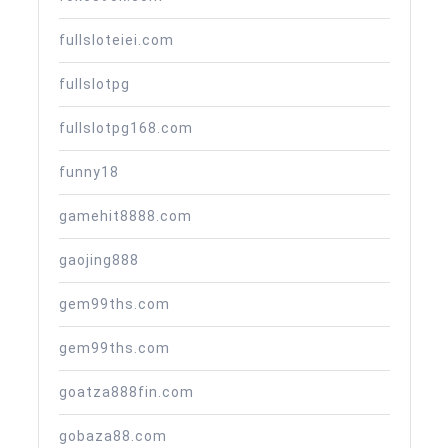
fullsloteiei.com
fullslotpg
fullslotpg168.com
funny18
gamehit8888.com
gaojing888
gem99ths.com
gem99ths.com
goatza888fin.com
gobaza88.com