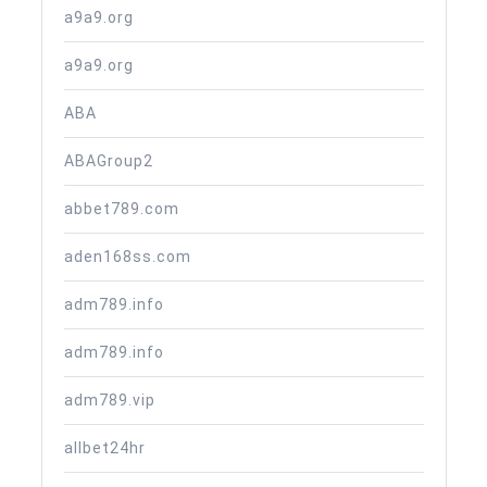
a9a9.org
a9a9.org
ABA
ABAGroup2
abbet789.com
aden168ss.com
adm789.info
adm789.info
adm789.vip
allbet24hr