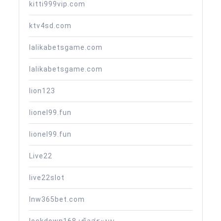
kitti999vip.com
ktv4sd.com
lalikabetsgame.com
lalikabetsgame.com
lion123
lionel99.fun
lionel99.fun
Live22
live22slot
lnw365bet.com