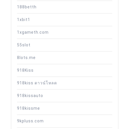
กระสุน
188betth
ถูก}
{เล่น
1xbit1
แล้ว
1xgameth.com
ได้
กำไร
55slot
ชัวร์}
8lots.me
Top
918Kiss
9
by
918kiss ดาวน์โหลด
Guadalupe
918kissauto
918kissme
9kpluss.com