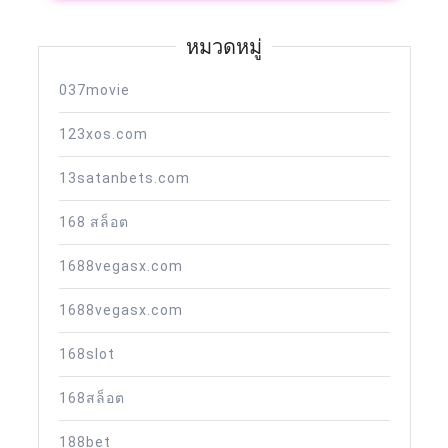
ที่
เหมาะ
หมวดหมู่
กับ
037movie
คน
ไทย
123xos.com
Top
13satanbets.com
22
by
168 สล็อต
Adolfo
1688vegasx.com
1688vegasx.com
168slot
168สล็อต
188bet