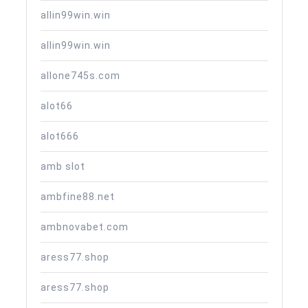
allin99win.win
allin99win.win
allone745s.com
alot66
alot666
amb slot
ambfine88.net
ambnovabet.com
aress77.shop
aress77.shop