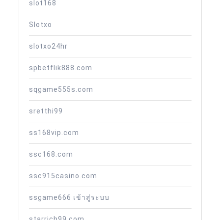
slot168
Slotxo
slotxo24hr
spbetflik888.com
sqgame555s.com
sretthi99
ss168vip.com
ssc168.com
ssc915casino.com
ssgame666 เข้าสู่ระบบ
starrich99.com