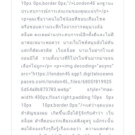
ฟรี
10px 0px;border:0px;"/>London45 ยกฐานะ
งบ
ประสบการณ์การเล่นเกมของคุณแน่ๆ!!</p>
น้อย
<p>ผมเชื่อว่าคนไม่ใช่น้อยที่ชอบเสี่ยงโชค
อยาก
หรือชอบความระทึกใจจากการหมุนวงล้อ
สล็อต คงเคยผ่านประสบการณ์อีกทั้งดีและไม่ดี
ปั่น
มาพอเหมาะพอควร บางเว็บไซต์หมุนยังไม่ทัน
นาน
แตกก็ตัดเครดิต เว็บสล็อต บางเว็บฝากไวแต่
สมัคร
ถอนมิได้ รวมทั้งบางที่ก็โปรโมชั่นมากมายจน
เลย
เลือกไม่ถูก</p> <p><img decoding="async"
เหมาะ
src="https://london45.sgp1.digitaloceans
กับ
paces.com/london45_files/6805f819925
5d54a8b873783.webp" style="max-
ทุก
width:430px;float:right;padding:10px 0px
เพศ
10px 10px;border:0px;"/>แต่ว่าจุดแปลง
ทุก
สำคัญของผม เกิดขึ้นเมื่อได้รู้จักกับคำว่า เว็บ
วัย
สล็อต คำที่ตอนแรกเพียงแค่ฟังดูหรู แม้กระนั้น
ไม่มี
พอได้ลองจริงๆถึงรู้เรื่องเลยว่า ความแตกต่าง