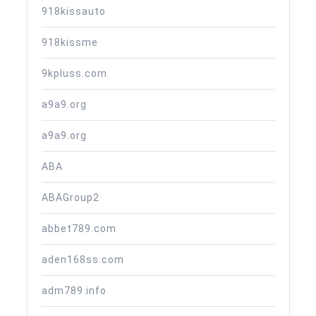
918kissauto
918kissme
9kpluss.com
a9a9.org
a9a9.org
ABA
ABAGroup2
abbet789.com
aden168ss.com
adm789.info