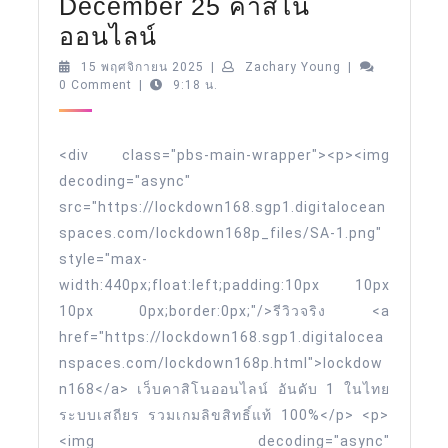
December 25 คาสิโน
เว็บ
ออนไลน์
ใหญ่
15
Zachary
15 พฤศจิกายน 2025
|
Zachary Young
|
พฤศจิกายน
Young
0 Comment
|
9:18 น.
lockdown168
2025
เครดิต
ฟรี
<div class="pbs-main-wrapper"><p><img
Top
decoding="async"
src="https://lockdown168.sgp1.digitalocean
46
spaces.com/lockdown168p_files/SA-1.png"
by
style="max-
Pearlene
width:440px;float:left;padding:10px 10px
เว็บไซต์
10px 0px;border:0px;"/>รีวิวจริง <a
แจก
href="https://lockdown168.sgp1.digitalocea
หนัก
nspaces.com/lockdown168p.html">lockdow
เล่น
n168</a> เว็บคาสิโนออนไลน์ อันดับ 1 ในไทย
ระบบเสถียร รวมเกมลิขสิทธิ์แท้ 100%</p> <p>
สล็อต
<img decoding="async"