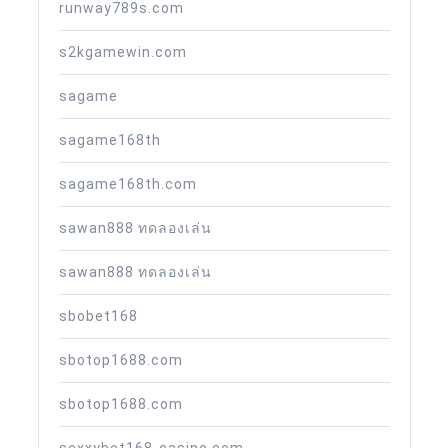
runway789s.com
s2kgamewin.com
sagame
sagame168th
sagame168th.com
sawan888 ทดลองเล่น
sawan888 ทดลองเล่น
sbobet168
sbotop1688.com
sbotop1688.com