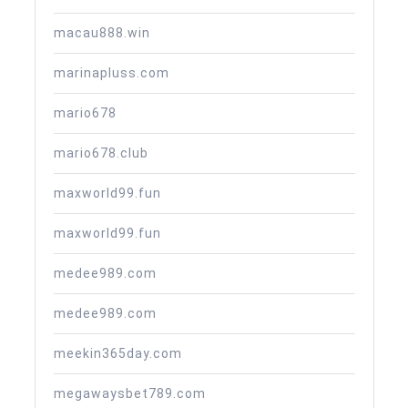
macau888.win
marinapluss.com
mario678
mario678.club
maxworld99.fun
maxworld99.fun
medee989.com
medee989.com
meekin365day.com
megawaysbet789.com