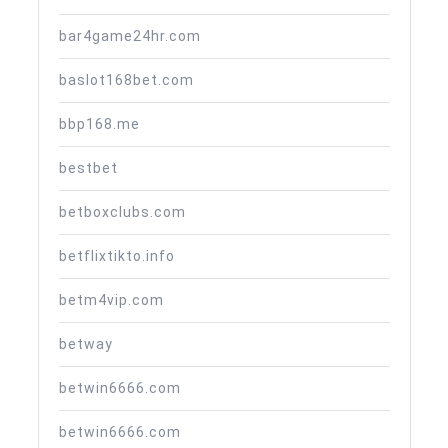
bar4game24hr.com
baslot168bet.com
bbp168.me
bestbet
betboxclubs.com
betflixtikto.info
betm4vip.com
betway
betwin6666.com
betwin6666.com