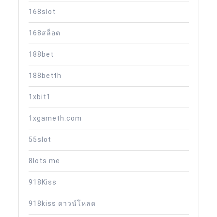
168slot
168สล็อต
188bet
188betth
1xbit1
1xgameth.com
55slot
8lots.me
918Kiss
918kiss ดาวน์โหลด