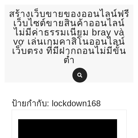
Skip
สร้างเว็บขายของออนไลน์ฟรี
to
content
เว็บไซต์ขายสินค้าออนไลน์
ไม่มีค่าธรรมเนียม bray và
vợ เล่นเกมคาสิโนออนไลน์
เว็บตรง ที่มีฝากถอนไม่มีขั้น
ต่ำ
ป้ายกำกับ:
lockdown168