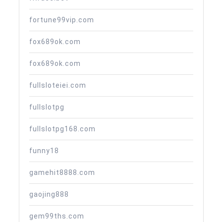
fortune99vip.com
fox689ok.com
fox689ok.com
fullsloteiei.com
fullslotpg
fullslotpg168.com
funny18
gamehit8888.com
gaojing888
gem99ths.com