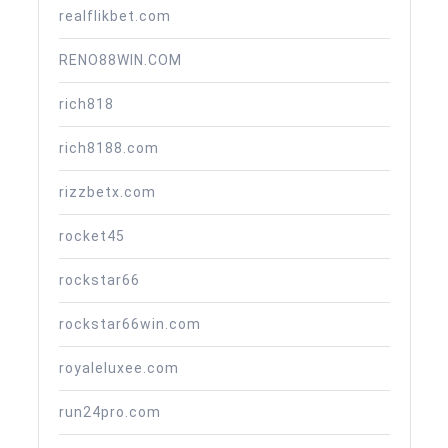
realflikbet.com
RENO88WIN.COM
rich818
rich8188.com
rizzbetx.com
rocket45
rockstar66
rockstar66win.com
royaleluxee.com
run24pro.com