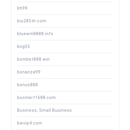
bh99
bio285th.com
bluewin8888.info
bng55
bombet888.win
bonanza99
bonus888
boonlert1688.com
Business, Small Business
bwvip4.com