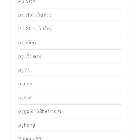
PG Slot
pg slot เว็บตรง
PG Slot เว็บใหม่
pg สล็อต
pg เว็บตรง
pg77
pgceo
pgfish
pggold168bet.com
pgheng
Pgheng99