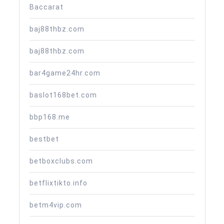
Baccarat
baj88thbz.com
baj88thbz.com
bar4game24hr.com
baslot168bet.com
bbp168.me
bestbet
betboxclubs.com
betflixtikto.info
betm4vip.com