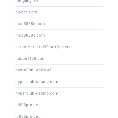
hengjing168
hi6bet.com
hiso8888s.com
hiso8888s.com
https://sretthi99.bet/enter/
hubbet168.com
hydra888 เครดิตฟรี
hyperclub-casino.com
hyperclub-casino.com
ib888pro.bet
ib888pro.bet