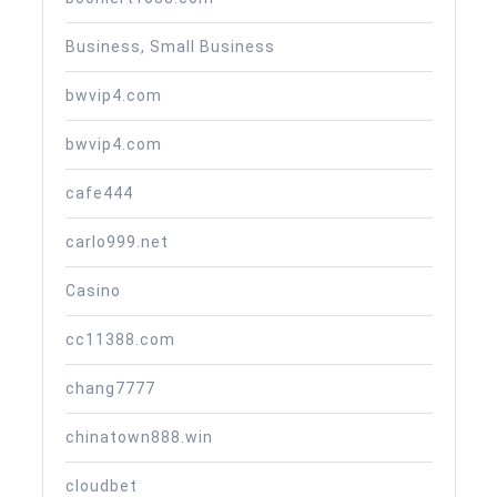
Business, Small Business
bwvip4.com
bwvip4.com
cafe444
carlo999.net
Casino
cc11388.com
chang7777
chinatown888.win
cloudbet