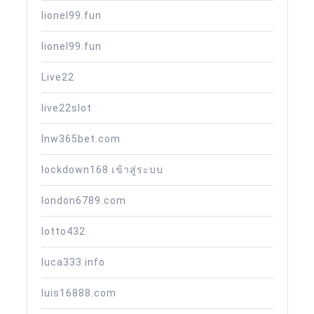
lionel99.fun
lionel99.fun
Live22
live22slot
lnw365bet.com
lockdown168 เข้าสู่ระบบ
london6789.com
lotto432
luca333.info
luis16888.com