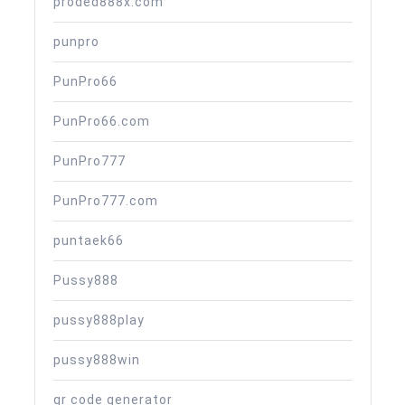
proded888x.com
punpro
PunPro66
PunPro66.com
PunPro777
PunPro777.com
puntaek66
Pussy888
pussy888play
pussy888win
qr code generator