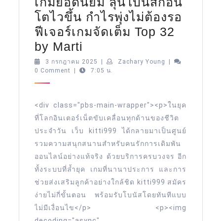
เกมยอดนิยม ลุ้นโบนัสก้อน
โตไวขึ้น กำไรพุ่งไม่ต้องรอ
ฟีเจอร์เกมจัดเต็ม Top 32
kitti999
by Marti
เครดิต
3
Zachary
3 กรกฎาคม 2025
|
Zachary Young
|
กรกฎาคม
Young
0 Comment
|
7:05 น.
ฟรี
2025
27
ตุลาคม
<div class="pbs-main-wrapper"><p>ในยุค
kitti999
ที่โลกอินเตอร์เน็ตขับเคลื่อนทุกด้านของชีวิต
ประจำวัน เว็บ kitti999 ได้กลายมาเป็นศูนย์
สมัคร
รวมความสนุกสนานสำหรับคนรักการเดิมพัน
รวม
ออนไลน์อย่างแท้จริง ด้วยบริการครบวงจร อีก
เกม
ทั้งระบบที่ล้ำยุค เกมที่นานาประการ และการ
ยอด
ช่วยส่งเสริมลูกค้าอย่างใกล้ชิด kitti999 สมัคร
นิยม
ง่ายไม่กี่ขั้นตอน พร้อมรับโบนัสโดยทันทีแบบ
ลุ้น
ไม่มีเงื่อนไข</p> <p><img
decoding="async"