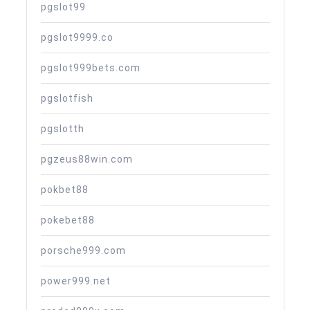
pgslot99
pgslot9999.co
pgslot999bets.com
pgslotfish
pgslotth
pgzeus88win.com
pokbet88
pokebet88
porsche999.com
power999.net