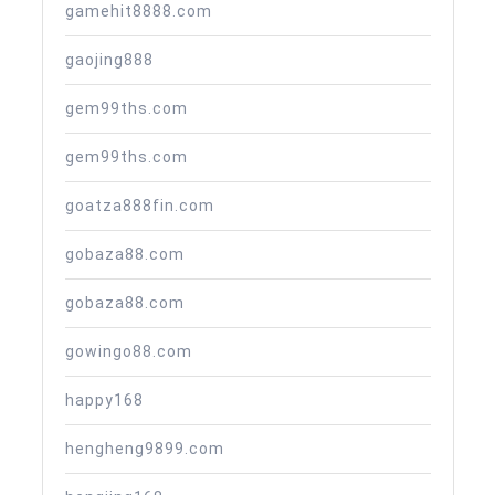
gamehit8888.com
gaojing888
gem99ths.com
gem99ths.com
goatza888fin.com
gobaza88.com
gobaza88.com
gowingo88.com
happy168
hengheng9899.com