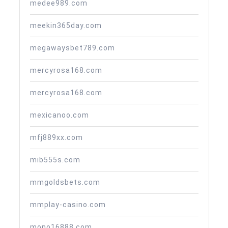
medee989.com
meekin365day.com
megawaysbet789.com
mercyrosa168.com
mercyrosa168.com
mexicanoo.com
mfj889xx.com
mib555s.com
mmgoldsbets.com
mmplay-casino.com
mono16888.com