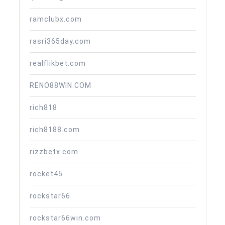
ramclubx.com
rasri365day.com
realflikbet.com
RENO88WIN.COM
rich818
rich8188.com
rizzbetx.com
rocket45
rockstar66
rockstar66win.com