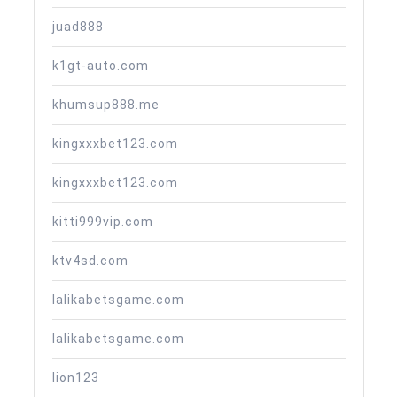
juad888
k1gt-auto.com
khumsup888.me
kingxxxbet123.com
kingxxxbet123.com
kitti999vip.com
ktv4sd.com
lalikabetsgame.com
lalikabetsgame.com
lion123