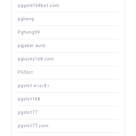
pggold168bet.com
pgheng
Pgheng99
pgjoker auto
pglucky168.com
PGSlot
pgslot ทางเข้า
pgslot168
pgslot77
pgslot77.com