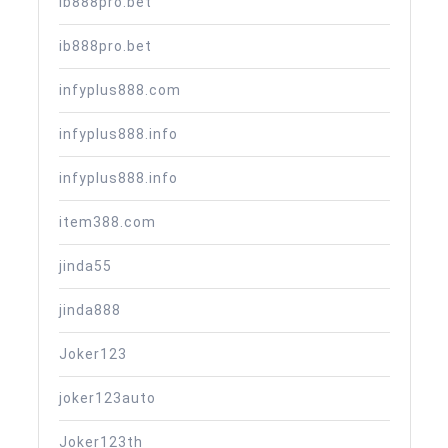
ib888pro.bet
ib888pro.bet
infyplus888.com
infyplus888.info
infyplus888.info
item388.com
jinda55
jinda888
Joker123
joker123auto
Joker123th