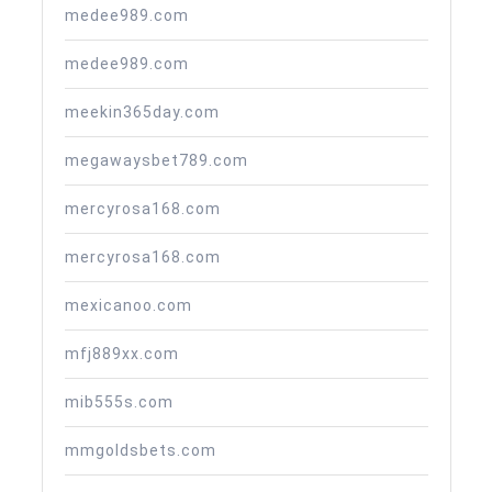
medee989.com
medee989.com
meekin365day.com
megawaysbet789.com
mercyrosa168.com
mercyrosa168.com
mexicanoo.com
mfj889xx.com
mib555s.com
mmgoldsbets.com