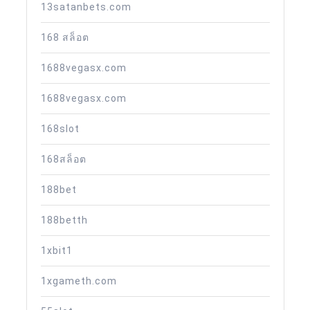
13satanbets.com
168 สล็อต
1688vegasx.com
1688vegasx.com
168slot
168สล็อต
188bet
188betth
1xbit1
1xgameth.com