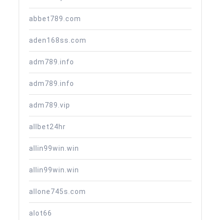
abbet789.com
aden168ss.com
adm789.info
adm789.info
adm789.vip
allbet24hr
allin99win.win
allin99win.win
allone745s.com
alot66