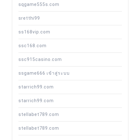
sqgame555s.com
sretthi99
ss168vip.com
ssc168.com
ssc915casino.com
ssgame666 เข้าสู่ระบบ
starrich99.com
starrich99.com
stellabet789.com
stellabet789.com