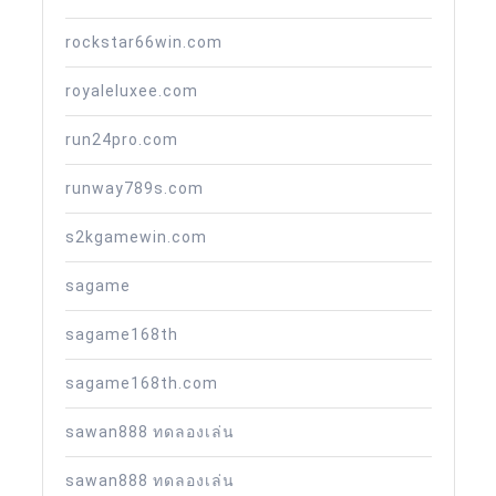
rockstar66win.com
royaleluxee.com
run24pro.com
runway789s.com
s2kgamewin.com
sagame
sagame168th
sagame168th.com
sawan888 ทดลองเล่น
sawan888 ทดลองเล่น