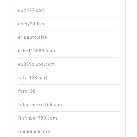
du2477.com
enjoy24.fun
erisauto.site
etbet16888.com
eu369clubs.com
fafa 123 slot
faro168
fcharoenkit168.com
finfinbet789.com
finn88gold.me