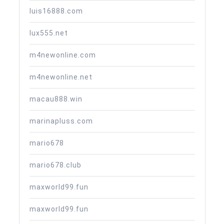
luis16888.com
lux555.net
m4newonline.com
m4newonline.net
macau888.win
marinapluss.com
mario678
mario678.club
maxworld99.fun
maxworld99.fun