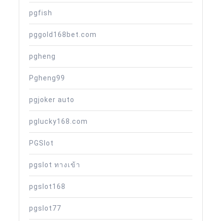
pgfish
pggold168bet.com
pgheng
Pgheng99
pgjoker auto
pglucky168.com
PGSlot
pgslot ทางเข้า
pgslot168
pgslot77