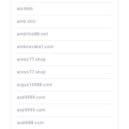
alot666
amb slot
ambfine88.net
ambnovabet.com
aress77.shop
aress77.shop
argus16888.com
asb9999.com
asb9999.com
audi688.com