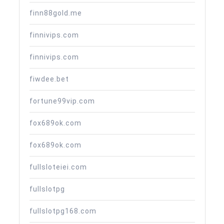
finn88gold.me
finnivips.com
finnivips.com
fiwdee.bet
fortune99vip.com
fox689ok.com
fox689ok.com
fullsloteiei.com
fullslotpg
fullslotpg168.com