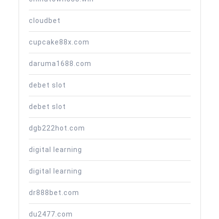
cloudbet
cupcake88x.com
daruma1688.com
debet slot
debet slot
dgb222hot.com
digital learning
digital learning
dr888bet.com
du2477.com