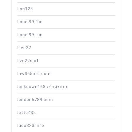
lion123
lionel99.fun
lionel99.fun
Live22
live22slot
lnw365bet.com
lockdown168 เข้าสู่ระบบ
london6789.com
lotto432
luca333.info