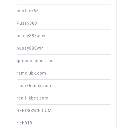
puntaek66
Pussy888
pussy888play
pussy888win
qr code generator
ramclubx.com
rasri365day.com
realflikbet.com
RENO88WIN.COM
rich818