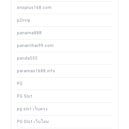
onoplus168.com
p2vvip
panama888
pananthai99.com
panda555
paramax1688.info
PG
PG Slot
pg slot เว็บตรง
PG Slot เว็บใหม่