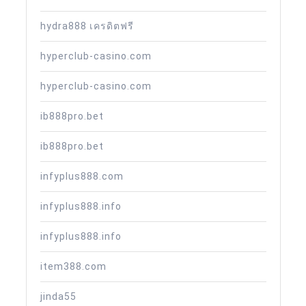
hydra888 เครดิตฟรี
hyperclub-casino.com
hyperclub-casino.com
ib888pro.bet
ib888pro.bet
infyplus888.com
infyplus888.info
infyplus888.info
item388.com
jinda55