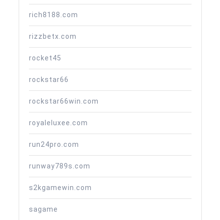
rich8188.com
rizzbetx.com
rocket45
rockstar66
rockstar66win.com
royaleluxee.com
run24pro.com
runway789s.com
s2kgamewin.com
sagame