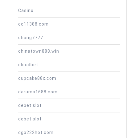
Casino
cc11388.com
chang7777
chinatown888.win
cloudbet
cupcake88x.com
daruma1688.com
debet slot
debet slot
dgb222hot.com