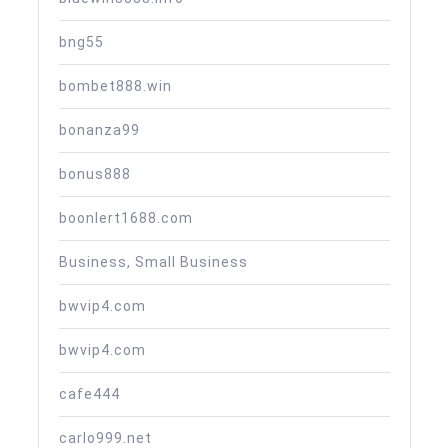
bng55
bombet888.win
bonanza99
bonus888
boonlert1688.com
Business, Small Business
bwvip4.com
bwvip4.com
cafe444
carlo999.net