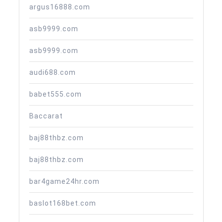
argus16888.com
asb9999.com
asb9999.com
audi688.com
babet555.com
Baccarat
baj88thbz.com
baj88thbz.com
bar4game24hr.com
baslot168bet.com