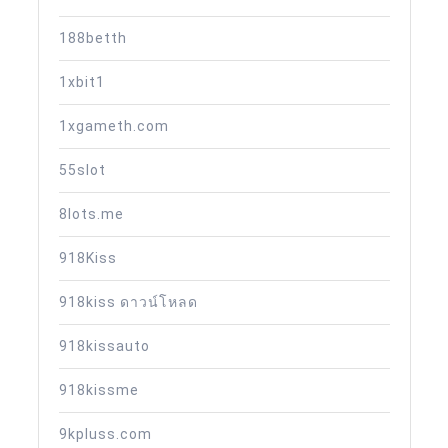
188betth
1xbit1
1xgameth.com
55slot
8lots.me
918Kiss
918kiss ดาวน์โหลด
918kissauto
918kissme
9kpluss.com