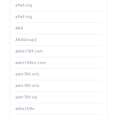
a9a9.org
a9a9.org
ABA
ABAGroup2
abbet789.com
aden168ss.com
adm789.info
adm789.info
adm789.vip
allbet24hr