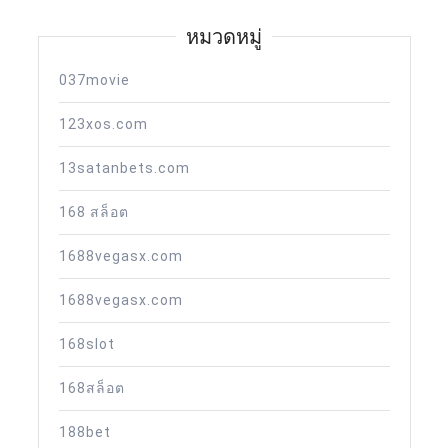
หมวดหมู่
037movie
123xos.com
13satanbets.com
168 สล็อต
1688vegasx.com
1688vegasx.com
168slot
168สล็อต
188bet