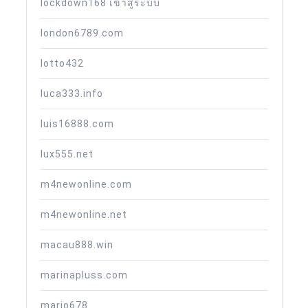
lockdown168 เข้าสู่ระบบ
london6789.com
lotto432
luca333.info
luis16888.com
lux555.net
m4newonline.com
m4newonline.net
macau888.win
marinapluss.com
mario678