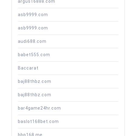
argus16888.com
asb9999.com
asb9999.com
audi688.com
babet555.com
Baccarat
baj88thbz.com
baj88thbz.com
bar4game24hr.com
baslot168bet.com
bbp168.me