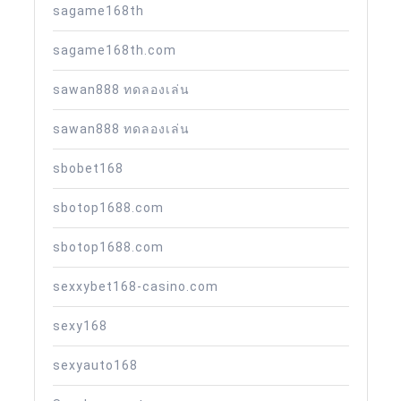
sagame168th
sagame168th.com
sawan888 ทดลองเล่น
sawan888 ทดลองเล่น
sbobet168
sbotop1688.com
sbotop1688.com
sexxybet168-casino.com
sexy168
sexyauto168