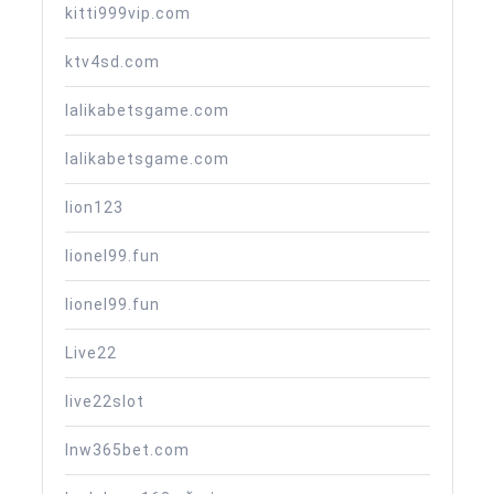
kitti999vip.com
ktv4sd.com
lalikabetsgame.com
lalikabetsgame.com
lion123
lionel99.fun
lionel99.fun
Live22
live22slot
lnw365bet.com