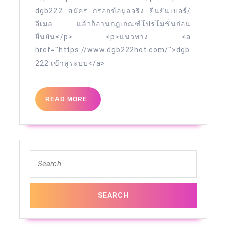
โต้
dgb222 สมัคร กรอกข้อมูลจริง ยืนยันเบอร์/
เสถียร
อีเมล แล้วก็อ่านกฎเกณฑ์โปรโมชั่นก่อน
ดี
ยืนยัน</p> <p>แนวทาง <a
สนุก
href="https://www.dgb222hot.com/">dgb
ได้
222 เข้าสู่ระบบ</a>
เรื่อยๆ
Top
READ
READ MORE
6
MORE
by
Otto
Search
for: