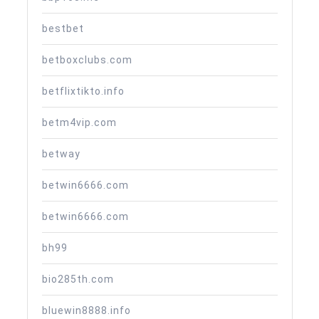
bestbet
betboxclubs.com
betflixtikto.info
betm4vip.com
betway
betwin6666.com
betwin6666.com
bh99
bio285th.com
bluewin8888.info