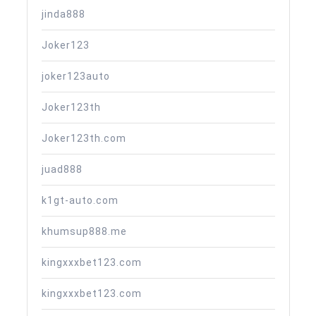
jinda888
Joker123
joker123auto
Joker123th
Joker123th.com
juad888
k1gt-auto.com
khumsup888.me
kingxxxbet123.com
kingxxxbet123.com