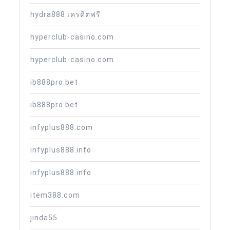
hydra888 เครดิตฟรี
hyperclub-casino.com
hyperclub-casino.com
ib888pro.bet
ib888pro.bet
infyplus888.com
infyplus888.info
infyplus888.info
item388.com
jinda55