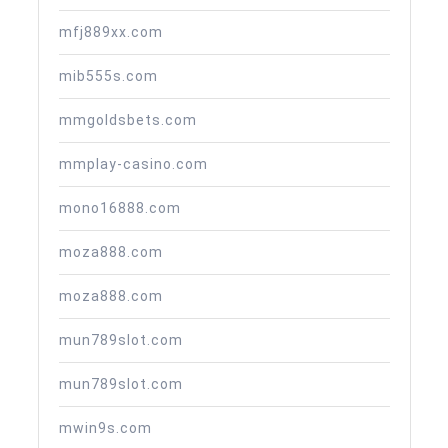
mfj889xx.com
mib555s.com
mmgoldsbets.com
mmplay-casino.com
mono16888.com
moza888.com
moza888.com
mun789slot.com
mun789slot.com
mwin9s.com