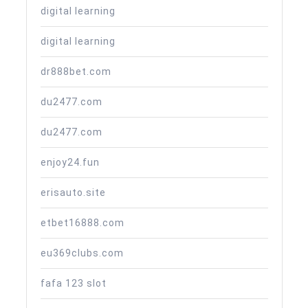
digital learning
digital learning
dr888bet.com
du2477.com
du2477.com
enjoy24.fun
erisauto.site
etbet16888.com
eu369clubs.com
fafa 123 slot