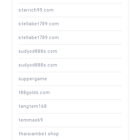
starrich99.com
stellabet789.com
stellabet789.com
sudyod888s.com
sudyod888s.com
suppergame
t88golds.com
tangtem168
temmax69
thaisiambet.shop