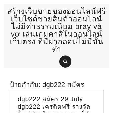
Skip
สร้างเว็บขายของออนไลน์ฟรี
to
content
เว็บไซต์ขายสินค้าออนไลน์
ไม่มีค่าธรรมเนียม bray và
vợ เล่นเกมคาสิโนออนไลน์
เว็บตรง ที่มีฝากถอนไม่มีขั้น
ต่ำ
ป้ายกำกับ:
dgb222 สมัคร
dgb222 สมัคร 29 July
dgb222 เครดิตฟรี รางวัล