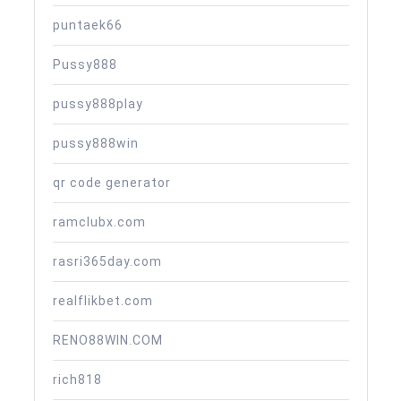
puntaek66
Pussy888
pussy888play
pussy888win
qr code generator
ramclubx.com
rasri365day.com
realflikbet.com
RENO88WIN.COM
rich818