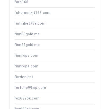
faro168
fcharoenkit168.com
finfinbet789.com
finn88gold.me
finn88gold.me
finnivips.com
finnivips.com
fiwdee.bet
fortune99vip.com
fox689ok.com