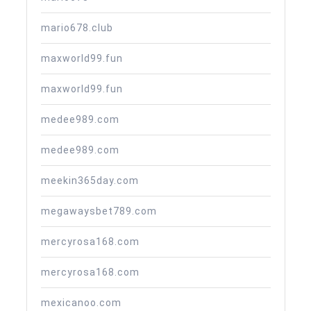
mario678.club
maxworld99.fun
maxworld99.fun
medee989.com
medee989.com
meekin365day.com
megawaysbet789.com
mercyrosa168.com
mercyrosa168.com
mexicanoo.com