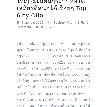
ใหญ่สุ่มเนียนๆระบบออโต้
เสถียรดีสนุกได้เรื่อยๆ Top
dgb222
6 by Otto
สมัคร
5
Zachary
5 ตุลาคม 2025
|
Zachary Young
|
0
ตุลาคม
Young
Comment
|
0:38 น.
29
2025
July
dgb222
<div class="pbs-main-wrapper"><p>แม้
เครดิต
คุณกำลังมองหาข้อมูลครบถ้วนบริบูรณ์เกี่ยวกับ
dgb222 — เนื้อหานี้จะชี้แจงตั้งแต่การ
ฟรี
dgb222 สมัคร การ dgb222 เข้าระบบ จน
รางวัล
กระทั่งการใช้ dgb222 เครดิตฟรี อย่างคุ้มและ
ใหญ่
ไม่เป็นอันตราย ย่อหน้าแรกนี้สรุปสาระสำคัญ
สุ่ม
เพื่อให้คุณตกลงใจได้อย่างแน่ใจ: อ่านเงื่อนไข
เนียนๆ
ทุกโปรโมชั่น จัดแจงงบประมาณอย่างมีวินัย
ระบบ
และสำรวจกฎหมายเขตแดนก่อนเล่น</p>
ออ
<p>คำตอบด่วน (สำหรับ Featured Snippet)
</p> <p>ปริศนา คำตอบสั้น</p> <p>วิธี