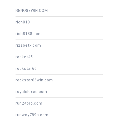
RENO88WIN.COM
rich818
rich8188.com
rizzbetx.com
rocket45
rockstar66
rockstar66win.com
royaleluxee.com
run24pro.com
runway789s.com