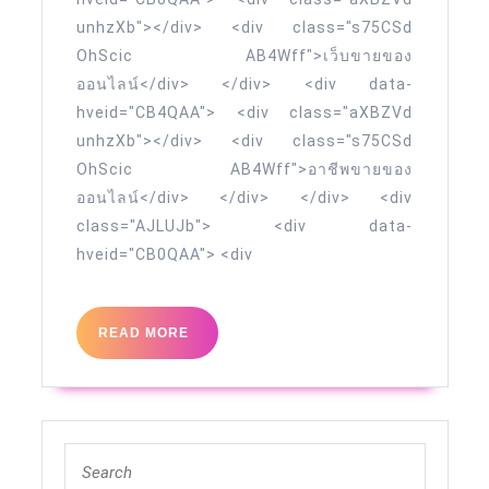
ธรรมเ
unhzXb"></div> <div class="s75CSd
bray
OhScic AB4Wff">เว็บขายของ
và
ออนไลน์</div> </div> <div data-
vợ
hveid="CB4QAA"> <div class="aXBZVd
เล่น
unhzXb"></div> <div class="s75CSd
เกม
OhScic AB4Wff">อาชีพขายของ
คา
ออนไลน์</div> </div> </div> <div
class="AJLUJb"> <div data-
สิ
hveid="CB0QAA"> <div
โน
ออนไล
เว็บ
READ
READ MORE
MORE
ตรง
ที่
มี
Search
ฝาก
for: