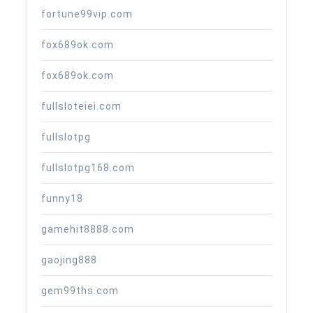
fortune99vip.com
fox689ok.com
fox689ok.com
fullsloteiei.com
fullslotpg
fullslotpg168.com
funny18
gamehit8888.com
gaojing888
gem99ths.com