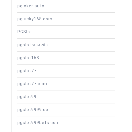
pgjoker auto
pglucky168.com
PGSlot
pgslot ทางเข้า
pgslot168
pgslot77
pgslot77.com
pgslot99
pgslot9999.co
pgslot999bets.com