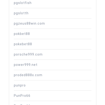
pgslotfish
pgslotth
pgzeus88win.com
pokbet88
pokebet88
porsche999.com
power999.net
proded888x.com
punpro
PunPro66