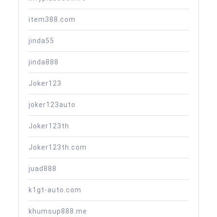
item388.com
jinda55
jinda888
Joker123
joker123auto
Joker123th
Joker123th.com
juad888
k1gt-auto.com
khumsup888.me