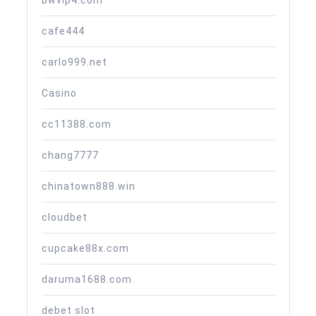
bwvip4.com
cafe444
carlo999.net
Casino
cc11388.com
chang7777
chinatown888.win
cloudbet
cupcake88x.com
daruma1688.com
debet slot