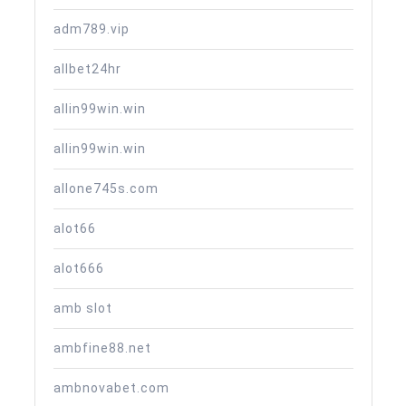
adm789.vip
allbet24hr
allin99win.win
allin99win.win
allone745s.com
alot66
alot666
amb slot
ambfine88.net
ambnovabet.com