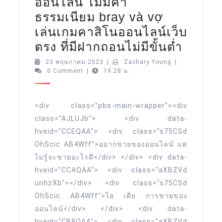
ออนไลน์ ไม่มีค่า
ธรรมเนียม bray và vợ
เล่นเกมคาสิโนออนไลน์เว็บ
สร้าง
ตรง ที่มีฝากถอนไม่มีขั้นต่ำ
เว็บ
23
Zachary
23 พฤษภาคม 2023
|
Zachary Young
|
พฤษภาคม
Young
0 Comment
|
19:28 น.
ขาย
2023
ของ
ออนไล
<div class="pbs-main-wrapper"><div
ฟรี
class="AJLUJb"> <div data-
hveid="CCEQAA"> <div class="s75CSd
เว็บไซต
OhScic AB4Wff">อยากขายของออนไลน์ แต่
ขาย
ไม่รู้จะขายอะไรดี</div> </div> <div data-
สินค้า
hveid="CCAQAA"> <div class="aXBZVd
ออนไล
unhzXb"></div> <div class="s75CSd
ไม่มี
OhScic AB4Wff">ไอ เดีย การขายของ
ค่า
ออนไลน์</div> </div> <div data-
hveid="CB8QAA"> <div class="aXBZVd