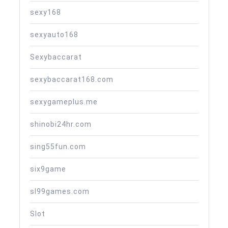
sexy168
sexyauto168
Sexybaccarat
sexybaccarat168.com
sexygameplus.me
shinobi24hr.com
sing55fun.com
six9game
sl99games.com
Slot