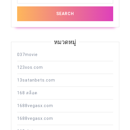
ถอน
ไม่มี
ขั้น
ต่ำ
หมวดหมู่
037movie
123xos.com
13satanbets.com
168 สล็อต
1688vegasx.com
1688vegasx.com