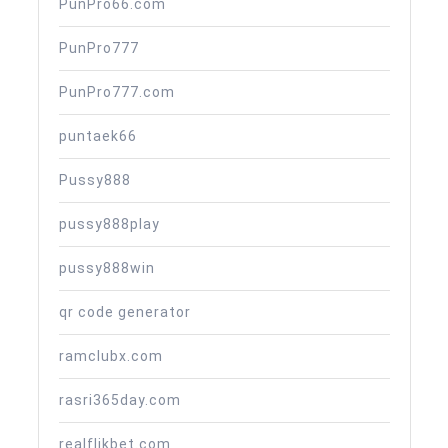
PunPro66.com
PunPro777
PunPro777.com
puntaek66
Pussy888
pussy888play
pussy888win
qr code generator
ramclubx.com
rasri365day.com
realflikbet.com