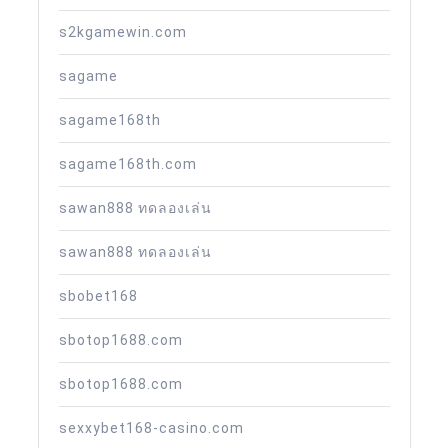
s2kgamewin.com
sagame
sagame168th
sagame168th.com
sawan888 ทดลองเล่น
sawan888 ทดลองเล่น
sbobet168
sbotop1688.com
sbotop1688.com
sexxybet168-casino.com