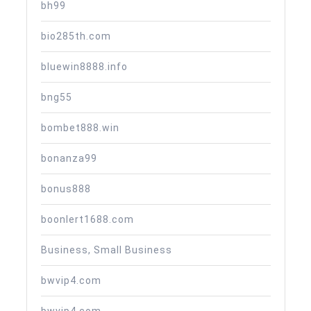
bh99
bio285th.com
bluewin8888.info
bng55
bombet888.win
bonanza99
bonus888
boonlert1688.com
Business, Small Business
bwvip4.com