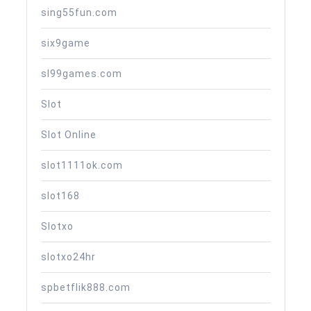
sing55fun.com
six9game
sl99games.com
Slot
Slot Online
slot1111ok.com
slot168
Slotxo
slotxo24hr
spbetflik888.com