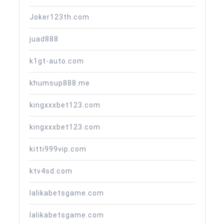
Joker123th.com
juad888
k1gt-auto.com
khumsup888.me
kingxxxbet123.com
kingxxxbet123.com
kitti999vip.com
ktv4sd.com
lalikabetsgame.com
lalikabetsgame.com