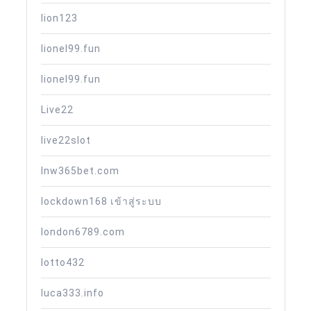
lion123
lionel99.fun
lionel99.fun
Live22
live22slot
lnw365bet.com
lockdown168 เข้าสู่ระบบ
london6789.com
lotto432
luca333.info