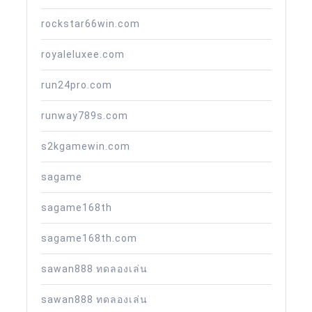
rockstar66win.com
royaleluxee.com
run24pro.com
runway789s.com
s2kgamewin.com
sagame
sagame168th
sagame168th.com
sawan888 ทดลองเล่น
sawan888 ทดลองเล่น