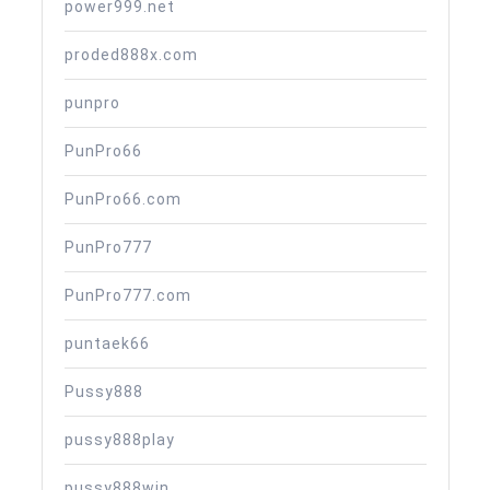
power999.net
proded888x.com
punpro
PunPro66
PunPro66.com
PunPro777
PunPro777.com
puntaek66
Pussy888
pussy888play
pussy888win