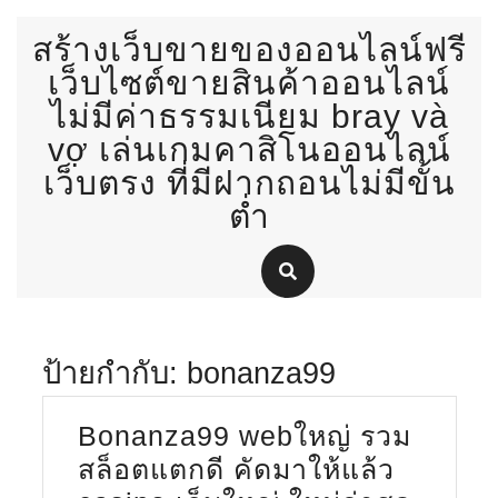
Skip
สร้างเว็บขายของออนไลน์ฟรี
to
content
เว็บไซต์ขายสินค้าออนไลน์
ไม่มีค่าธรรมเนียม bray và
vợ เล่นเกมคาสิโนออนไลน์
เว็บตรง ที่มีฝากถอนไม่มีขั้น
ต่ำ
ป้ายกำกับ:
bonanza99
Bonanza99 webใหญ่ รวม
สล็อตแตกดี คัดมาให้แล้ว