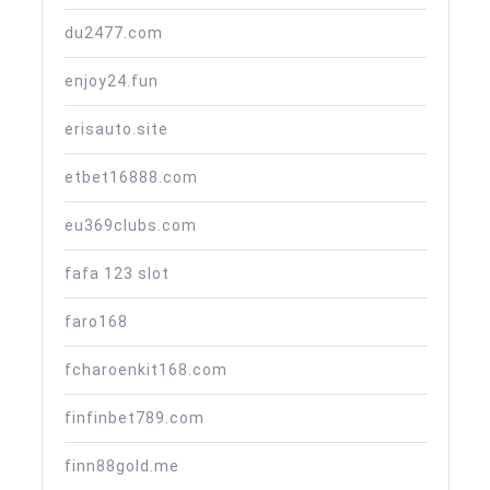
du2477.com
enjoy24.fun
erisauto.site
etbet16888.com
eu369clubs.com
fafa 123 slot
faro168
fcharoenkit168.com
finfinbet789.com
finn88gold.me