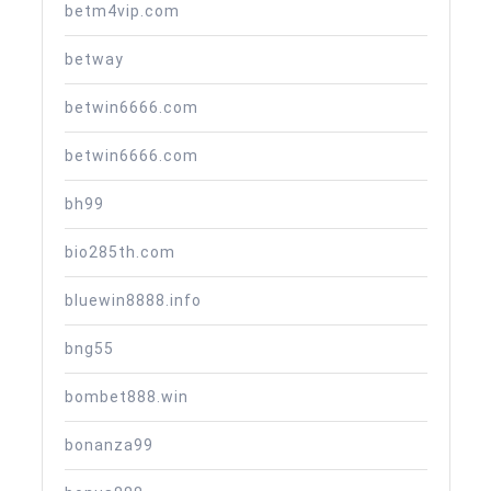
betm4vip.com
betway
betwin6666.com
betwin6666.com
bh99
bio285th.com
bluewin8888.info
bng55
bombet888.win
bonanza99