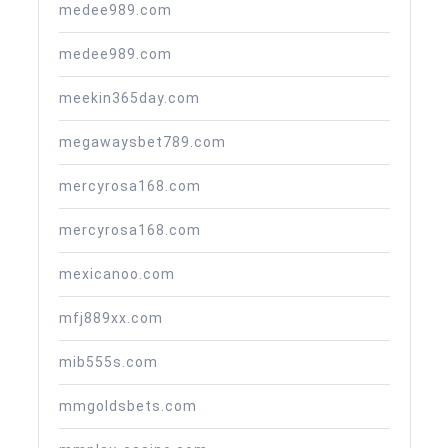
medee989.com
medee989.com
meekin365day.com
megawaysbet789.com
mercyrosa168.com
mercyrosa168.com
mexicanoo.com
mfj889xx.com
mib555s.com
mmgoldsbets.com