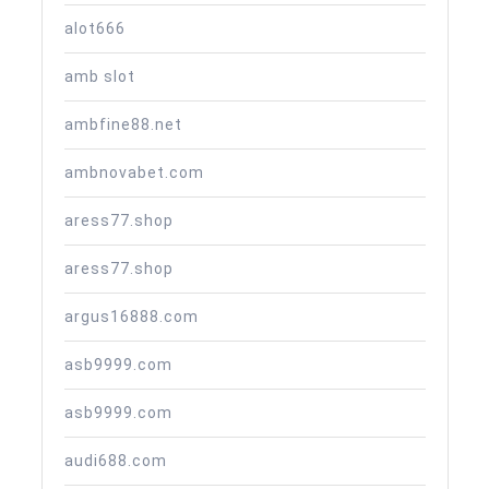
alot666
amb slot
ambfine88.net
ambnovabet.com
aress77.shop
aress77.shop
argus16888.com
asb9999.com
asb9999.com
audi688.com