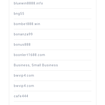
bluewin8888.info
bng55
bombet888.win
bonanza99
bonus888
boonlert1688.com
Business, Small Business
bwvip4.com
bwvip4.com
cafe444