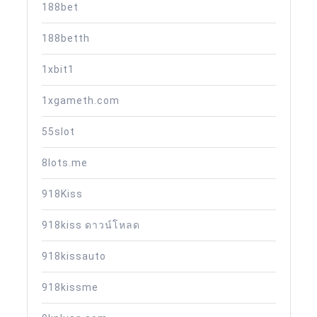
188bet
188betth
1xbit1
1xgameth.com
55slot
8lots.me
918Kiss
918kiss ดาวน์โหลด
918kissauto
918kissme