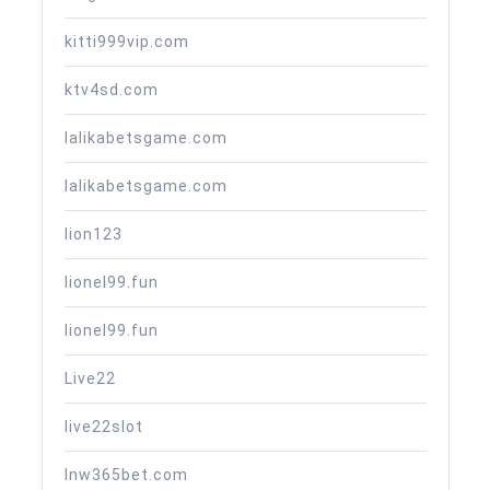
kitti999vip.com
ktv4sd.com
lalikabetsgame.com
lalikabetsgame.com
lion123
lionel99.fun
lionel99.fun
Live22
live22slot
lnw365bet.com