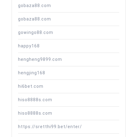
gobaza88.com
gobaza88.com
gowingo88.com
happy168
hengheng9899.com
hengjing168
hi6bet.com
hiso8888s.com
hiso8888s.com
https://sretthi99.bet/enter/