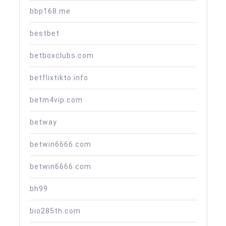
bbp168.me
bestbet
betboxclubs.com
betflixtikto.info
betm4vip.com
betway
betwin6666.com
betwin6666.com
bh99
bio285th.com