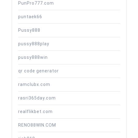
PunPro777.com
puntaek66
Pussy888
pussy888play
pussy888win
qr code generator
ramclubx.com
rasri365day.com
realflikbet.com
RENO88WIN.COM