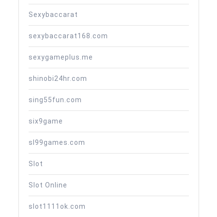
Sexybaccarat
sexybaccarat168.com
sexygameplus.me
shinobi24hr.com
sing55fun.com
six9game
sl99games.com
Slot
Slot Online
slot1111ok.com