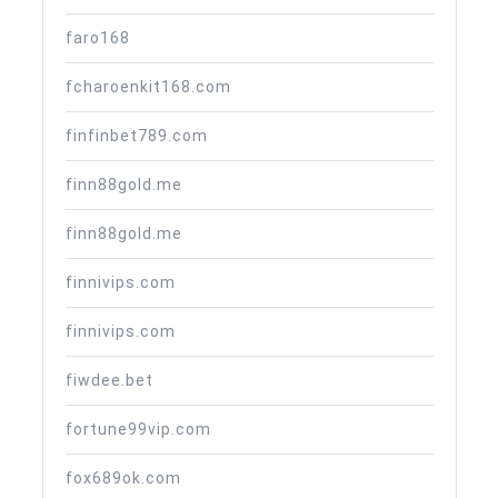
faro168
fcharoenkit168.com
finfinbet789.com
finn88gold.me
finn88gold.me
finnivips.com
finnivips.com
fiwdee.bet
fortune99vip.com
fox689ok.com