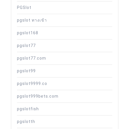
PGSlot
pgslot ทางเข้า
pgslot168
pgslot77
pgslot77.com
pgslot99
pgslot9999.co
pgslot999bets.com
pgslotfish
pgslotth