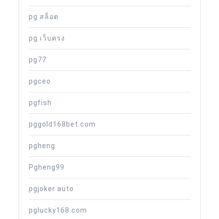
pg สล็อต
pg เว็บตรง
pg77
pgceo
pgfish
pggold168bet.com
pgheng
Pgheng99
pgjoker auto
pglucky168.com