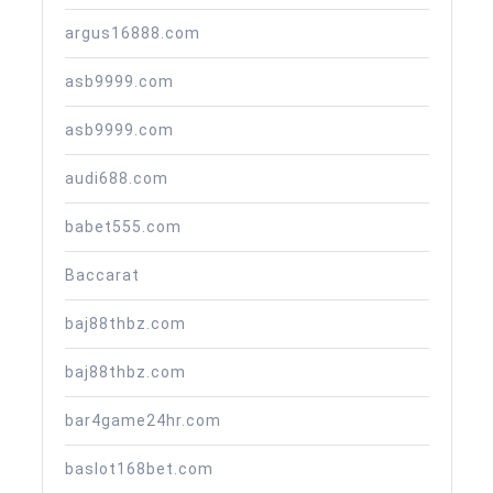
argus16888.com
asb9999.com
asb9999.com
audi688.com
babet555.com
Baccarat
baj88thbz.com
baj88thbz.com
bar4game24hr.com
baslot168bet.com