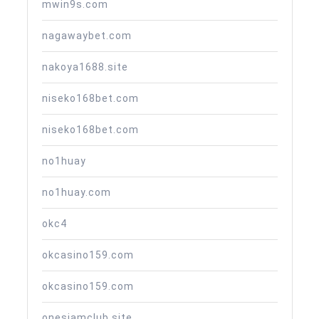
mwin9s.com
nagawaybet.com
nakoya1688.site
niseko168bet.com
niseko168bet.com
no1huay
no1huay.com
okc4
okcasino159.com
okcasino159.com
onesiamclub.site