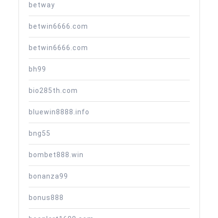
betway
betwin6666.com
betwin6666.com
bh99
bio285th.com
bluewin8888.info
bng55
bombet888.win
bonanza99
bonus888