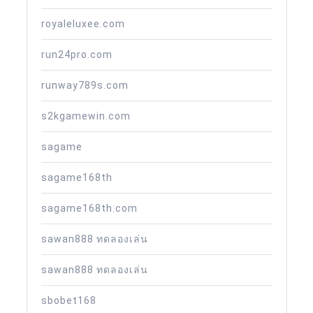
royaleluxee.com
run24pro.com
runway789s.com
s2kgamewin.com
sagame
sagame168th
sagame168th.com
sawan888 ทดลองเล่น
sawan888 ทดลองเล่น
sbobet168