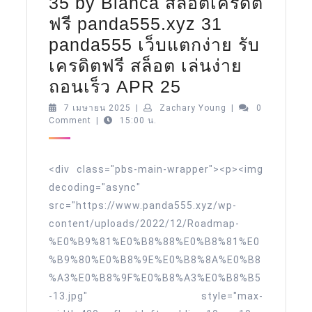
35 by Bianca สล็อตเครดิต
ฟรี panda555.xyz 31
panda555 เว็บแตกง่าย รับ
เครดิตฟรี สล็อต เล่นง่าย
พนัน
ถอนเร็ว APR 25
เว็บ
7
Zachary
7 เมษายน 2025
|
Zachary Young
|
0
เมษายน
Young
Comment
|
15:00 น.
เปิด
2025
ใหม่
แพนด้า555
<div class="pbs-main-wrapper"><p><img
เครดิต
decoding="async"
src="https://www.panda555.xyz/wp-
ฟรี
content/uploads/2022/12/Roadmap-
Top
%E0%B9%81%E0%B8%88%E0%B8%81%E0
35
%B9%80%E0%B8%9E%E0%B8%8A%E0%B8
by
%A3%E0%B8%9F%E0%B8%A3%E0%B8%B5
Bianca
-13.jpg" style="max-