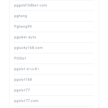
pggold168bet.com
pgheng
Pgheng99
pgjoker auto
pglucky168.com
PGSlot
pgslot ทางเข้า
pgslot168
pgslot77
pgslot77.com