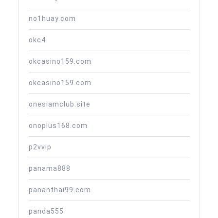
no1huay.com
okc4
okcasino159.com
okcasino159.com
onesiamclub.site
onoplus168.com
p2vvip
panama888
pananthai99.com
panda555