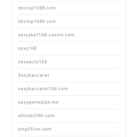
sbotop1688.com
sbotop1688.com
sexxybet168-casino.com
sexy168
sexyauto168
Sexybaccarat
sexybaccarat168.com
sexygameplus.me
shinobi24hr.com
sing55fun.com