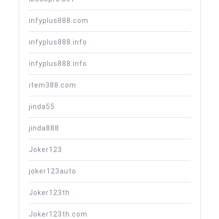
infyplus888.com
infyplus888.info
infyplus888.info
item388.com
jinda55
jinda888
Joker123
joker123auto
Joker123th
Joker123th.com