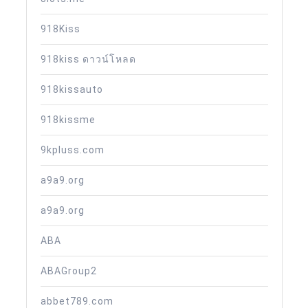
918Kiss
918kiss ดาวน์โหลด
918kissauto
918kissme
9kpluss.com
a9a9.org
a9a9.org
ABA
ABAGroup2
abbet789.com