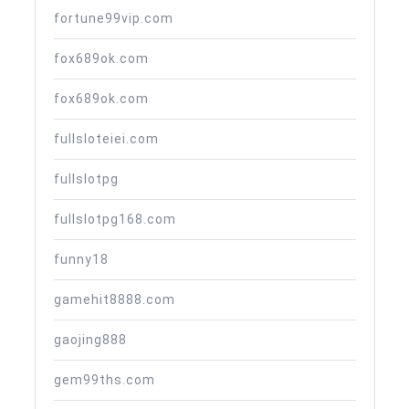
fortune99vip.com
fox689ok.com
fox689ok.com
fullsloteiei.com
fullslotpg
fullslotpg168.com
funny18
gamehit8888.com
gaojing888
gem99ths.com