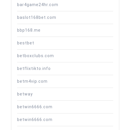
bar4game24hr.com
baslot168bet.com
bbp168.me
bestbet
betboxclubs.com
betflixtikto.info
betm4vip.com
betway
betwin6666.com
betwin6666.com