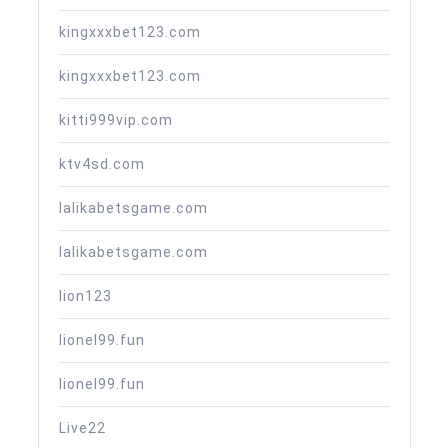
kingxxxbet123.com
kingxxxbet123.com
kitti999vip.com
ktv4sd.com
lalikabetsgame.com
lalikabetsgame.com
lion123
lionel99.fun
lionel99.fun
Live22