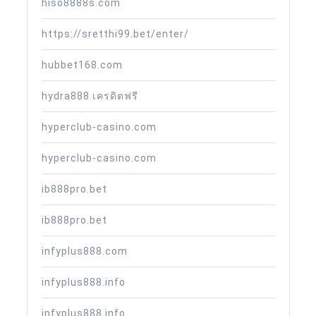
hiso8888s.com
https://sretthi99.bet/enter/
hubbet168.com
hydra888 เครดิตฟรี
hyperclub-casino.com
hyperclub-casino.com
ib888pro.bet
ib888pro.bet
infyplus888.com
infyplus888.info
infyplus888.info