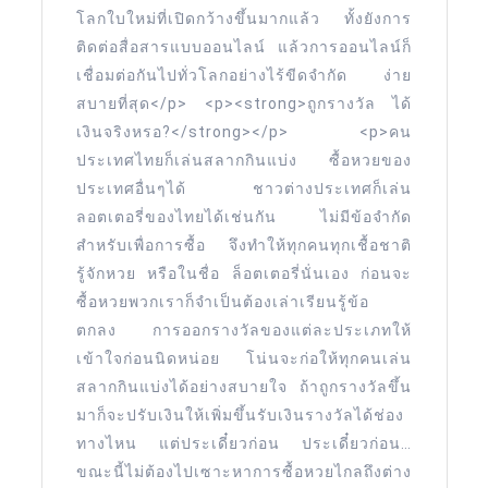
เล่น
โลกใบใหม่ที่เปิดกว้างขึ้นมากแล้ว ทั้งยังการ
กัน
ติดต่อสื่อสารแบบออนไลน์ แล้วการออนไลน์ก็
ทั้ง
เชื่อมต่อกันไปทั่วโลกอย่างไร้ขีดจำกัด ง่าย
ประเทศ
สบายที่สุด</p> <p><strong>ถูกรางวัล ได้
ถูก
เงินจริงหรอ?</strong></p> <p>คน
ประเทศไทยก็เล่นสลากกินแบ่ง ซื้อหวยของ
จริง
ประเทศอื่นๆได้ ชาวต่างประเทศก็เล่น
จ่าย
ลอตเตอรี่ของไทยได้เช่นกัน ไม่มีข้อจำกัด
จริง
สำหรับเพื่อการซื้อ จึงทำให้ทุกคนทุกเชื้อชาติ
รู้จักหวย หรือในชื่อ ล็อตเตอรี่นั่นเอง ก่อนจะ
ซื้อหวยพวกเราก็จำเป็นต้องเล่าเรียนรู้ข้อ
ตกลง การออกรางวัลของแต่ละประเภทให้
เข้าใจก่อนนิดหน่อย โน่นจะก่อให้ทุกคนเล่น
สลากกินแบ่งได้อย่างสบายใจ ถ้าถูกรางวัลขึ้น
มาก็จะปรับเงินให้เพิ่มขึ้นรับเงินรางวัลได้ช่อง
ทางไหน แต่ประเดี๋ยวก่อน ประเดี๋ยวก่อน…
ขณะนี้ไม่ต้องไปเซาะหาการซื้อหวยไกลถึงต่าง