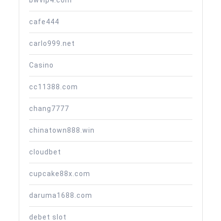
bwvip4.com
cafe444
carlo999.net
Casino
cc11388.com
chang7777
chinatown888.win
cloudbet
cupcake88x.com
daruma1688.com
debet slot