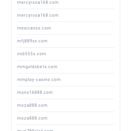
mercyrosa168.com
mercyrosa168.com
mexicanoo.com
mfj889xx.com
mib555s.com
mmgoldsbets.com
mmplay-casino.com
mono16888.com
moza888.com
moza888.com