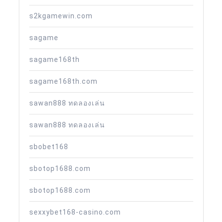
s2kgamewin.com
sagame
sagame168th
sagame168th.com
sawan888 ทดลองเล่น
sawan888 ทดลองเล่น
sbobet168
sbotop1688.com
sbotop1688.com
sexxybet168-casino.com