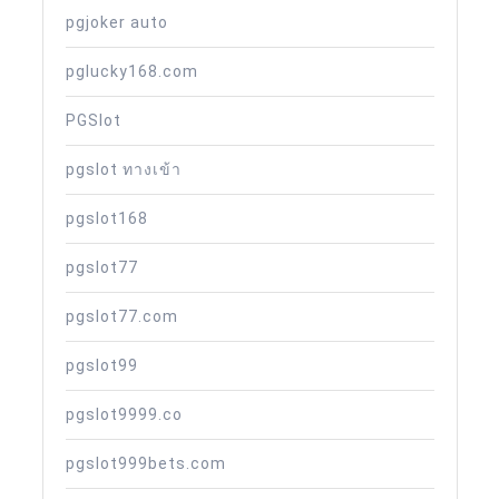
pgjoker auto
pglucky168.com
PGSlot
pgslot ทางเข้า
pgslot168
pgslot77
pgslot77.com
pgslot99
pgslot9999.co
pgslot999bets.com