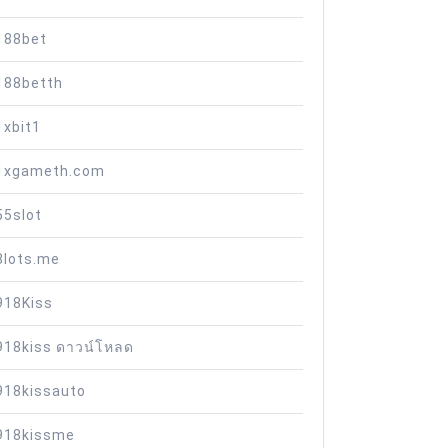
188bet
188betth
1xbit1
1xgameth.com
55slot
8lots.me
918Kiss
918kiss ดาวน์โหลด
918kissauto
918kissme