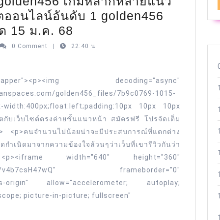
t golden456 เกมหลากหลายแนว
ตออนไลน์อันดับ 1 golden456
Golden456
สุด 15 ม.ค. 68
บริการ
hary
0 Comment
|
22:40 น.
ng
บา
รา
apper"><p><img decoding="async"
ค่า
ceanspaces.com/golden456_files/7b9c0769-1015-
รู
width:400px;float:left;padding:10px 10px 10px
เล็ต
ตกับเว็บไซต์ตรงค่ายชั้นแนวหน้า สมัครฟรี โปรจัดเต็ม
slot
/p> <p>คนจำนวนไม่น้อยน่าจะมีประสบการณ์ที่แตกต่าง
ำเนิดมาจากความข้องใจล้วนๆว่าเว็บที่เขารีวิวกันว่า
ยิง
 <p><iframe width="640" height="360"
ปลา
m/embed/v4b7csH47wQ" frameborder="0"
ไฮโล
cross-origin" allow="accelerometer; autoplay;
และ
cope; picture-in-picture; fullscreen"
กีฬา