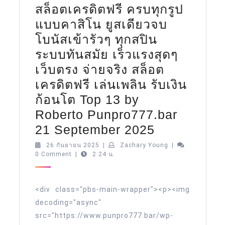
Top
สล็อตเครดิตฟรี ครบทุกรูป
20
แบบคาสิโน ยูสเดียวจบ
by
โบนัสเข้ารัวๆ ทุกสปิน
Dacia
ระบบทันสมัย เร็วแรงสุดๆ
Punpro777.ceo
เว็บตรง จ่ายจริง สล็อต
18
เครดิตฟรี เล่นเพลิน รับเงิน
ธันวาคม
ก้อนโต Top 13 by
2025
Roberto Punpro777.bar
สล็อต
21 September 2025
เครดิต
26
Zachary
26 กันยายน 2025
|
Zachary Young
|
กันยายน
Young
0 Comment
|
2:24 น.
ฟรี
2025
ครบ
ทุก
<div class="pbs-main-wrapper"><p><img
รูป
decoding="async"
src="https://www.punpro777.bar/wp-
แบบ