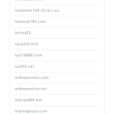
lockdown168 เข้าสู่ระบบ
london6789.com
lotto432
luca333.info
luis16888.com
lux555.net
m4newonline.com
m4newonline.net
macau888.win
marinapluss.com