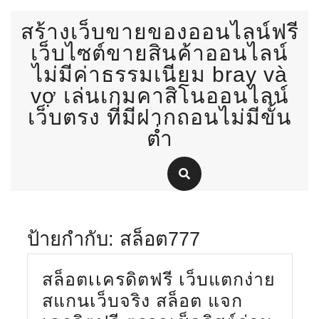
Skip
สร้างเว็บขายของออนไลน์ฟรี
to
content
เว็บไซต์ขายสินค้าออนไลน์
ไม่มีค่าธรรมเนียม bray và
vợ เล่นเกมคาสิโนออนไลน์
เว็บตรง ที่มีฝากถอนไม่มีขั้น
ต่ำ
ป้ายกำกับ:
สล็อต777
สล็อตเเครดิตฟรี เว็บแตกง่าย
สแกนเว็บจริง สล็อต แจก