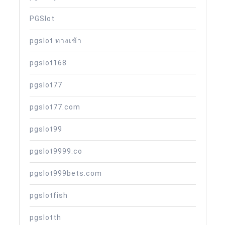
PGSlot
pgslot ทางเข้า
pgslot168
pgslot77
pgslot77.com
pgslot99
pgslot9999.co
pgslot999bets.com
pgslotfish
pgslotth