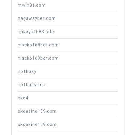
mwin9s.com
nagawaybet.com
nakoya1688.site
niseko168bet.com
niseko168bet.com
no1huay
no1huay.com
okc4
okcasino159.com
okcasino159.com