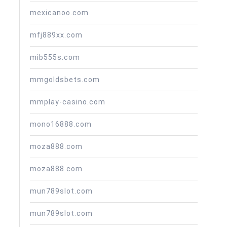
mexicanoo.com
mfj889xx.com
mib555s.com
mmgoldsbets.com
mmplay-casino.com
mono16888.com
moza888.com
moza888.com
mun789slot.com
mun789slot.com