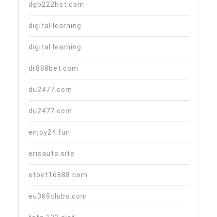
dgb222hot.com
digital learning
digital learning
dr888bet.com
du2477.com
du2477.com
enjoy24.fun
erisauto.site
etbet16888.com
eu369clubs.com