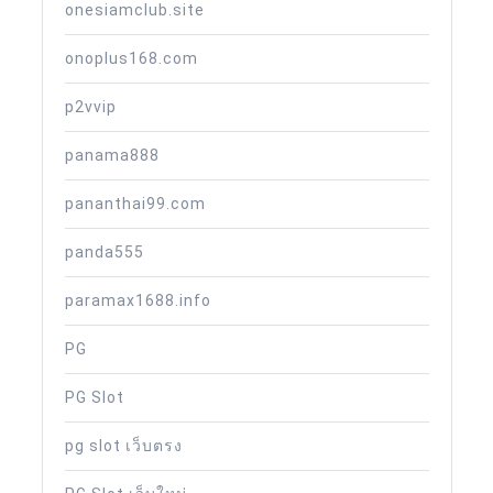
onesiamclub.site
onoplus168.com
p2vvip
panama888
pananthai99.com
panda555
paramax1688.info
PG
PG Slot
pg slot เว็บตรง