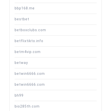
bbp168.me
bestbet
betboxclubs.com
betflixtikto.info
betm4vip.com
betway
betwin6666.com
betwin6666.com
bh99
bio285th.com