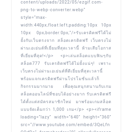
content/uploads/2022/05/ezgif.com-
คา
png-to-webp-converter.webp"
สิโน
style="max-
ยู
width:440px;float:left;padding:10px 10px
ส
10px 0px;border:0px;"/>รับเครดิตฟรีได้ไม่
เดียว
ยั้งกับเว็บตรงจาก สล็อตเครดิตฟรี เว็บตรงไม่
จบ
ผ่านเอเย่นต์ที่เยี่ยมที่สุดเวลานี้ ห้ามเสียโอกาส
ที่เยี่ยมที่สุด!</p> <p>เล่นสล็อตแบบฟินๆกับ
โบนัส
สล็อต777 รับเครดิตฟรีได้ไม่ยั้งแน่ๆ! เพราะ
เข้า
เว็บตรงไม่ผ่านเอเย่นต์ที่ดีเยี่ยมที่สุดเวลานี้
รัวๆ
พร้อมแจกเครดิตฟรีผ่านโปรโมชั่นแล้วก็
ทุก
กิจกรรมมากมาย เพื่อคุณสนุกสนานกับเกม
สปิน
สล็อตออนไลน์ที่ชอบได้อย่างมาก รับเครดิตฟรี
ระบบ
ได้ตั้งแต่สมัครสมาชิกใหม่ มาพร้อมเกมสล็อต
แบบจัดเต็มกว่า 1,000 เกม</p> <p><iframe
ทัน
loading="lazy" width="640" height="360"
สมัย
src="//www.youtube.com/embed/3QeLfn
เร็ว