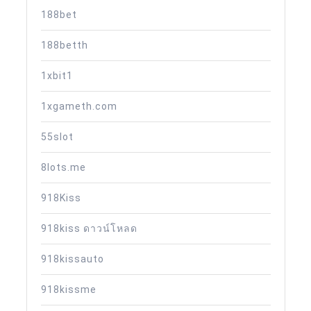
188bet
188betth
1xbit1
1xgameth.com
55slot
8lots.me
918Kiss
918kiss ดาวน์โหลด
918kissauto
918kissme