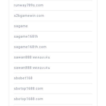
runway789s.com
s2kgamewin.com
sagame
sagame168th
sagame168th.com
sawan888 ทดลองเล่น
sawan888 ทดลองเล่น
sbobet168
sbotop1688.com
sbotop1688.com