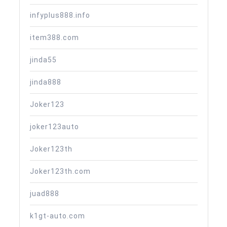
infyplus888.info
item388.com
jinda55
jinda888
Joker123
joker123auto
Joker123th
Joker123th.com
juad888
k1gt-auto.com