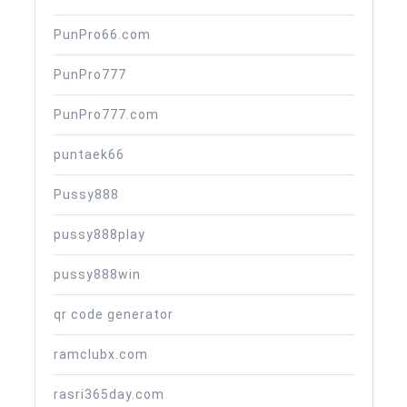
PunPro66.com
PunPro777
PunPro777.com
puntaek66
Pussy888
pussy888play
pussy888win
qr code generator
ramclubx.com
rasri365day.com