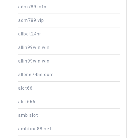
adm789.info
adm789.vip
allbet24hr
allin99win.win
allin99win.win
allone745s.com
alot66
alot666
amb slot
ambfine88.net