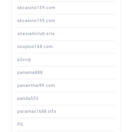
okcasino159.com
okcasino159.com
onesiamclub.site
onoplus168.com
p2vvip
panama888
pananthai99.com
panda555
paramax1688.info
PG