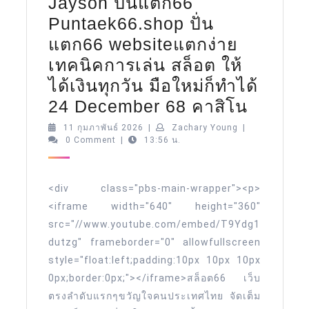
Jayson ปั่นแตก66
Puntaek66.shop ปั่น
แตก66 websiteแตกง่าย
เทคนิคการเล่น สล็อต ให้
ได้เงินทุกวัน มือใหม่ก็ทำได้
เว็บ
24 December 68 คาสิโน
เปิด
11
Zachary
11 กุมภาพันธ์ 2026
|
Zachary Young
|
กุมภาพันธ์
Young
0 Comment
|
13:56 น.
ใหม่
2026
สล็อต6
เครดิต
<div class="pbs-main-wrapper"><p>
ฟรี
<iframe width="640" height="360"
src="//www.youtube.com/embed/T9Ydg1
Top
dutzg" frameborder="0" allowfullscreen
38
style="float:left;padding:10px 10px 10px
by
0px;border:0px;"></iframe>สล็อต66 เว็บ
Jayson
ตรงลำดับแรกๆขวัญใจคนประเทศไทย จัดเต็ม