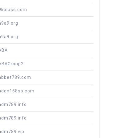
9kpluss.com
a9a9.org
a9a9.org
ABA
ABAGroup2
abbet789.com
aden168ss.com
adm789.info
adm789.info
adm789.vip