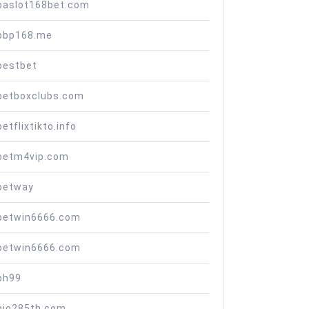
baslot168bet.com
bbp168.me
bestbet
betboxclubs.com
betflixtikto.info
betm4vip.com
betway
betwin6666.com
betwin6666.com
bh99
bio285th.com