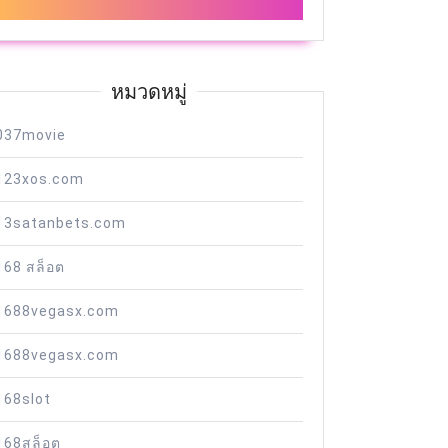
หมวดหมู่
037movie
123xos.com
13satanbets.com
/www.jinda888.vip/
168 สล็อต
1688vegasx.com
1688vegasx.com
168slot
168สล็อต