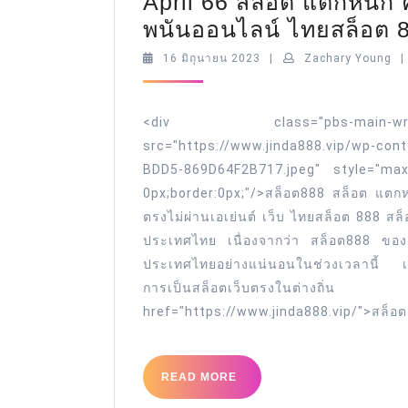
April 66 สล็อต แตกหนัก 
พนันออนไลน์ ไทยสล็อต 8
16
Za
16 มิถุนายน 2023
|
Zachary Young
|
มิถุนายน
Yo
2023
<div class="pbs-main-wr
src="https://www.jinda888.vip/wp-co
BDD5-869D64F2B717.jpeg" style="max-
0px;border:0px;"/>สล็อต888 สล็อต แตกหน
ตรงไม่ผ่านเอเย่นต์ เว็บ ไทยสล็อต 888 สล็อ
ประเทศไทย เนื่องจากว่า สล็อต888 ของเ
ประเทศไทยอย่างแน่นอนในช่วงเวลานี้ เพรา
การเป็นสล็อตเว็บตรงในต่า
href="https://www.jinda888.vip/">สล็อตเ
READ
READ MORE
MORE