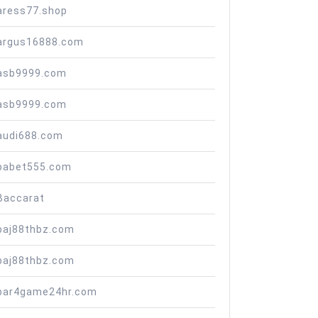
aress77.shop
argus16888.com
asb9999.com
asb9999.com
audi688.com
babet555.com
Baccarat
baj88thbz.com
baj88thbz.com
bar4game24hr.com