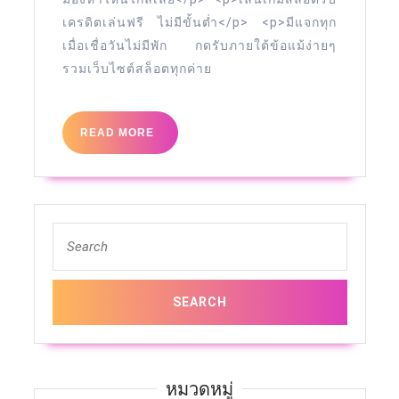
เครดิตเล่นฟรี ไม่มีขั้นต่ำ</p> <p>มีแจกทุก
เมื่อเชื่อวันไม่มีพัก กดรับภายใต้ข้อแม้ง่ายๆ
รวมเว็บไซต์สล็อตทุกค่าย
READ
READ MORE
MORE
Search
for:
หมวดหมู่