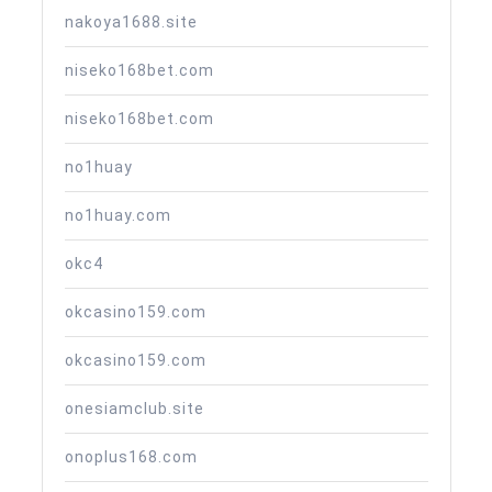
nakoya1688.site
niseko168bet.com
niseko168bet.com
no1huay
no1huay.com
okc4
okcasino159.com
okcasino159.com
onesiamclub.site
onoplus168.com