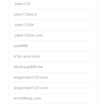
Joker123
joker123auto
Joker123th
Joker123th.com
juad888
k1gt-auto.com
khumsup888.me
kingxxxbet123.com
kingxxxbet123.com
kitti999vip.com