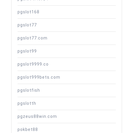
pgslot168
pgslot77
pgslot77.com
pgslot99
pgslot9999.co
pgslot999bets.com
pgslotfish
pgslotth
pgzeus88win.com
pokbet88