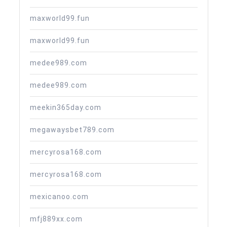
maxworld99.fun
maxworld99.fun
medee989.com
medee989.com
meekin365day.com
megawaysbet789.com
mercyrosa168.com
mercyrosa168.com
mexicanoo.com
mfj889xx.com