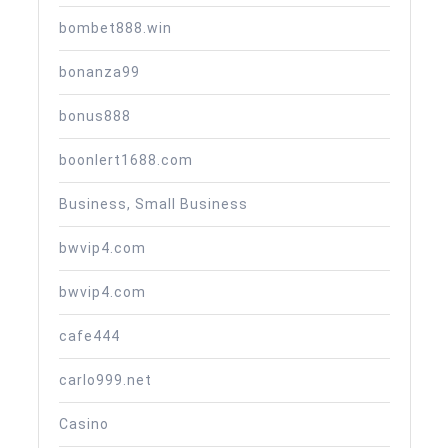
bombet888.win
bonanza99
bonus888
boonlert1688.com
Business, Small Business
bwvip4.com
bwvip4.com
cafe444
carlo999.net
Casino