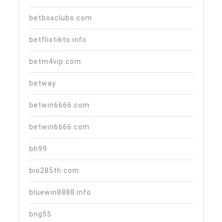
betboxclubs.com
betflixtikto.info
betm4vip.com
betway
betwin6666.com
betwin6666.com
bh99
bio285th.com
bluewin8888.info
bng55