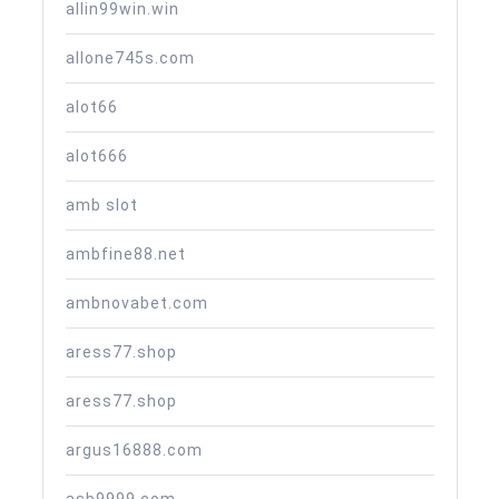
allin99win.win
allone745s.com
alot66
alot666
amb slot
ambfine88.net
ambnovabet.com
aress77.shop
aress77.shop
argus16888.com