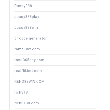
Pussy888
pussy888play
pussy888win
qr code generator
ramclubx.com
rasri365day.com
realflikbet.com
RENO88WIN.COM
rich818
rich8188.com