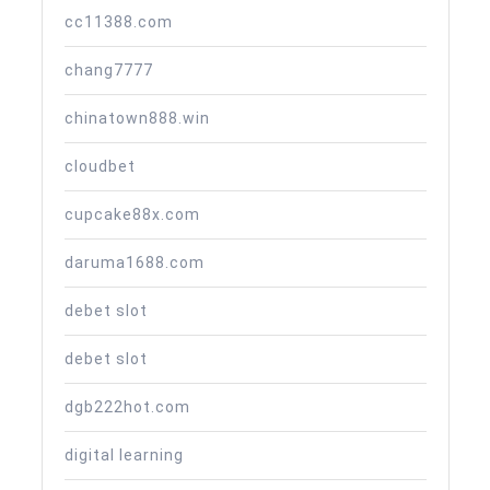
cc11388.com
chang7777
chinatown888.win
cloudbet
cupcake88x.com
daruma1688.com
debet slot
debet slot
dgb222hot.com
digital learning