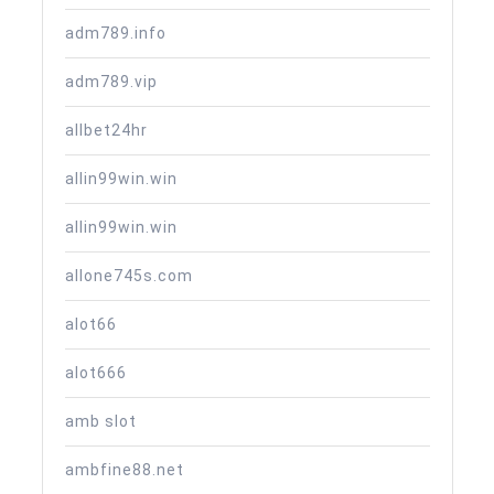
adm789.info
adm789.vip
allbet24hr
allin99win.win
allin99win.win
allone745s.com
alot66
alot666
amb slot
ambfine88.net