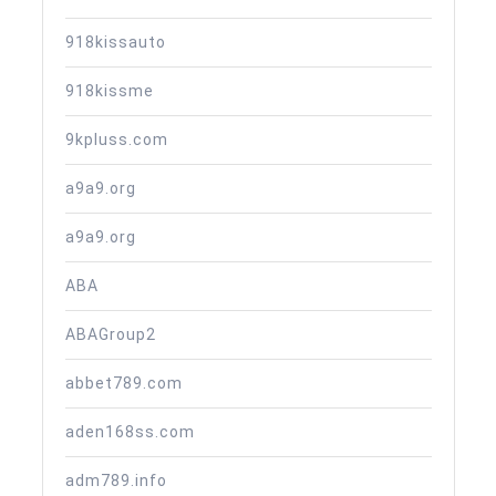
918kissauto
918kissme
9kpluss.com
a9a9.org
a9a9.org
ABA
ABAGroup2
abbet789.com
aden168ss.com
adm789.info