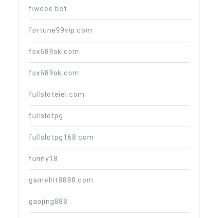
fiwdee.bet
fortune99vip.com
fox689ok.com
fox689ok.com
fullsloteiei.com
fullslotpg
fullslotpg168.com
funny18
gamehit8888.com
gaojing888