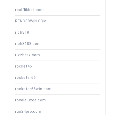
realflikbet.com
RENO88WIN.COM
rich818
rich8188.com
rizzbetx.com
rocket45
rockstar66
rockstar66win.com
royaleluxee.com
run24pro.com