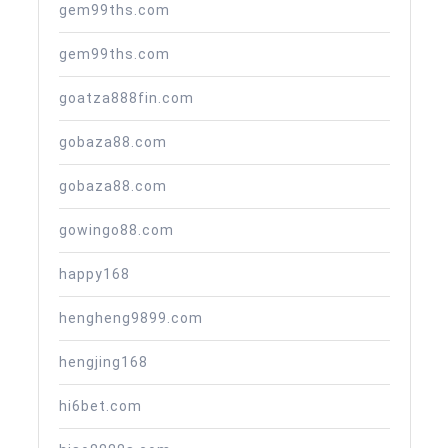
gem99ths.com
gem99ths.com
goatza888fin.com
gobaza88.com
gobaza88.com
gowingo88.com
happy168
hengheng9899.com
hengjing168
hi6bet.com