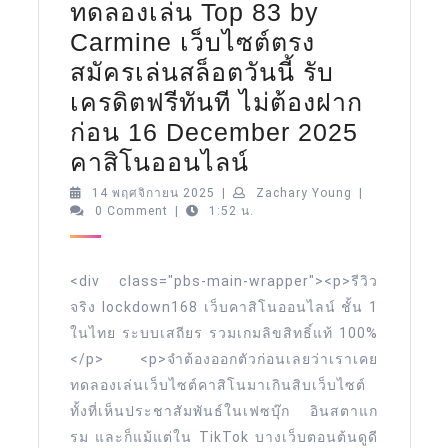
สิ
ทดลองเล่น Top 83 by
โน
Carmine เว็บไซต์ตรง
ออนไลน์
สมัครเล่นสล็อตวันนี้ รับ
เครดิตฟรีทันที ไม่ต้องฝาก
ก่อน 16 December 2025
เว็บ
คาสิโนออนไลน์
แม่
14
Zachary
14 พฤศจิกายน 2025
|
Zachary Young
|
พฤศจิกายน
Young
0 Comment
|
1:52 น.
ล็อก
2025
ดาวน์168
ทดลอง
<div class="pbs-main-wrapper"><p>รีวิว
เล่น
จริง lockdown168 เว็บคาสิโนออนไลน์ ชั้น 1
ในไทย ระบบเสถียร รวมเกมลิขสิทธิ์แท้ 100%
Top
</p> <p>จำต้องออกตัวก่อนเลยว่าเราเคย
83
ทดลองเล่นเว็บไซต์คาสิโนมาเกินสิบเว็บไซต์
by
ทั้งที่เห็นประชาสัมพันธ์ในเฟซบุ๊ก อินสตาแก
Carmine
รม และก็แม้แต่ใน TikTok บางเว็บตอนต้นดูดี