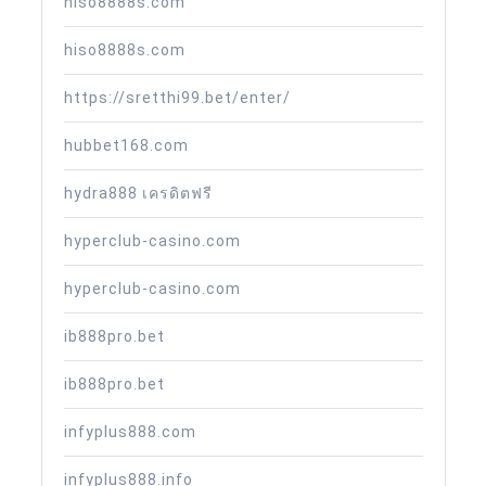
hiso8888s.com
hiso8888s.com
https://sretthi99.bet/enter/
hubbet168.com
hydra888 เครดิตฟรี
hyperclub-casino.com
hyperclub-casino.com
ib888pro.bet
ib888pro.bet
infyplus888.com
infyplus888.info