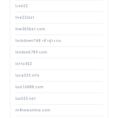
Live22
live22slot
lnw365bet.com
lockdown168 เข้าสู่ระบบ
london6789.com
lotto432
luca333.info
luis16888.com
lux555.net
m4newonline.com