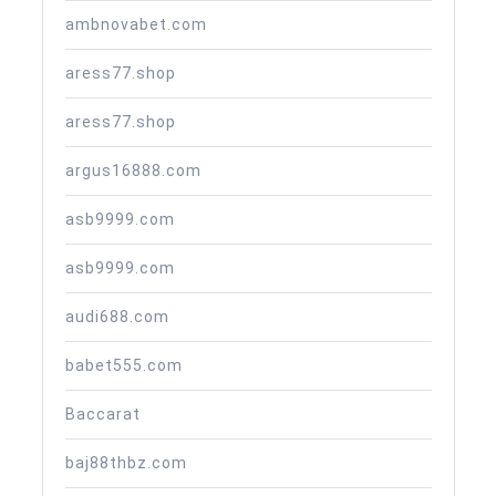
ambnovabet.com
aress77.shop
aress77.shop
argus16888.com
asb9999.com
asb9999.com
audi688.com
babet555.com
Baccarat
baj88thbz.com