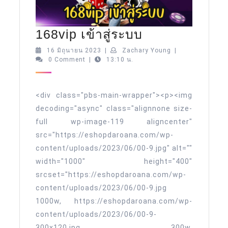
168vip
168vip เข้าสู่ระบบ
เข้า
16
Zachary
16 มิถุนายน 2023
|
Zachary Young
|
มิถุนายน
Young
0 Comment
|
13:10 น.
สู่
2023
ระบบ
<div class="pbs-main-wrapper"><p><img
decoding="async" class="alignnone size-
full wp-image-119 aligncenter"
src="https://eshopdaroana.com/wp-
content/uploads/2023/06/00-9.jpg" alt=""
width="1000" height="400"
srcset="https://eshopdaroana.com/wp-
content/uploads/2023/06/00-9.jpg
1000w, https://eshopdaroana.com/wp-
content/uploads/2023/06/00-9-
300x120.jpg 300w,