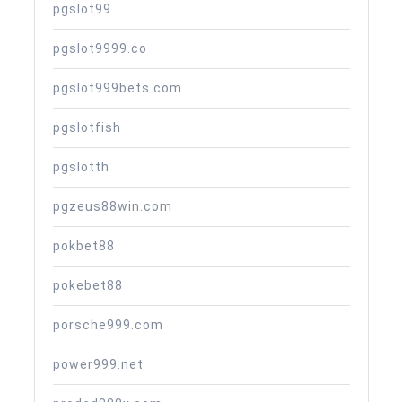
pgslot99
pgslot9999.co
pgslot999bets.com
pgslotfish
pgslotth
pgzeus88win.com
pokbet88
pokebet88
porsche999.com
power999.net