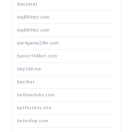
Baccarat
baj88thbz.com
baj88thbz.com
bar4game24hr.com
baslot168bet.com
bbp168.me
bestbet
betboxclubs.com
betflixtikto.info
betm4vip.com