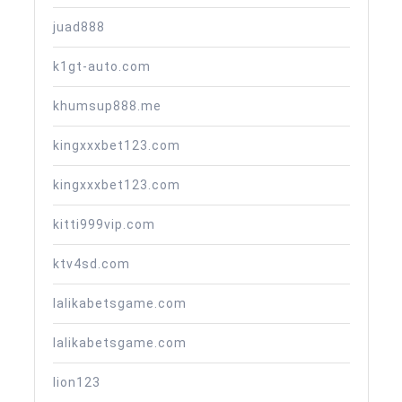
juad888
k1gt-auto.com
khumsup888.me
kingxxxbet123.com
kingxxxbet123.com
kitti999vip.com
ktv4sd.com
lalikabetsgame.com
lalikabetsgame.com
lion123