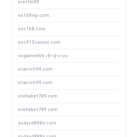
sretthi99
ss168vip.com
ssc168.com
ssc915casino.com
ssgame666 เข้าสู่ระบบ
starrich99.com
starrich99.com
stellabet789.com
stellabet789.com
sudyod888s.com
sudyod888s.com