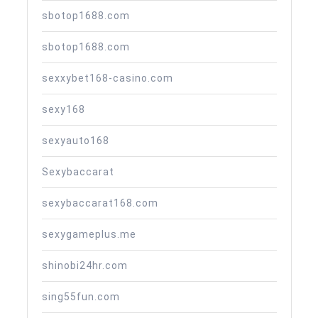
sbotop1688.com
sbotop1688.com
sexxybet168-casino.com
sexy168
sexyauto168
Sexybaccarat
sexybaccarat168.com
sexygameplus.me
shinobi24hr.com
sing55fun.com