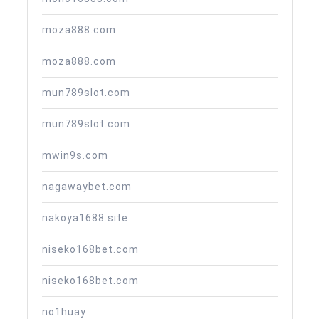
moza888.com
moza888.com
mun789slot.com
mun789slot.com
mwin9s.com
nagawaybet.com
nakoya1688.site
niseko168bet.com
niseko168bet.com
no1huay