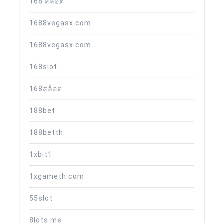
168 สล็อต
1688vegasx.com
1688vegasx.com
168slot
168สล็อต
188bet
188betth
1xbit1
1xgameth.com
55slot
8lots.me