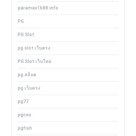
paramax1688.info
PG
PG Slot
pg slot เว็บตรง
PG Slot เว็บใหม่
pg สล็อต
pg เว็บตรง
pg77
pgceo
pgfish