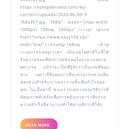
https://eshopdaroana.com/wp-
content/uploads/2023/06/00-9-
768x307.jpg 768w" sizes="(max-width:
1000px) 100vw, 1000px" /></p> <p><a
href="https://www.sexy168.vip/"
xlink="href"><strong>168vip เข้าสู่
ระบบ</strong></a> เป็นเกมไพ่คาสิโนที่ได้
รับความนิยมที่นักการพนันพอใจมานานหลาย
ศตวรรษ แม้ว่าจะเป็นที่รู้จักว่าเป็นเกมที่ช่อง
ทาง แต่ว่าก็มีแผนการที่จะสามารถช่วยเพิ่ม
ช่องทางสำหรับการชนะรวมทั้งเพิ่มกำไรของ
คุณ ในเนื้อหานี้ พวกเราจะตรวจสอบวิธีการที่
มีคุณภาพสำหรับเพื่อการพนันบาคาร่าที่บรรลุ
ความสำเร็จที่สามารถทำให้ท่านดีกว่าที่โต๊ะ
READ
READ MORE