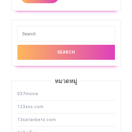
MORE
Search
for:
หมวดหมู่
037movie
123xos.com
13satanbets.com