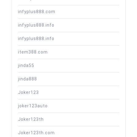
infyplus888.com
infyplus888.info
infyplus888.info
item388.com
jinda55
jinda888
Joker123
joker123auto
Joker123th
Joker123th.com