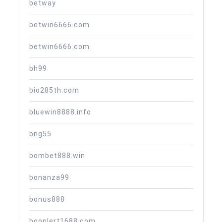
betway
betwin6666.com
betwin6666.com
bh99
bio285th.com
bluewin8888.info
bng55
bombet888.win
bonanza99
bonus888
boonlert1688.com