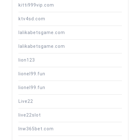
kitti999vip.com
ktv4sd.com
lalikabetsgame.com
lalikabetsgame.com
lion123
lionel99.fun
lionel99.fun
Live22
live22slot
lnw365bet.com