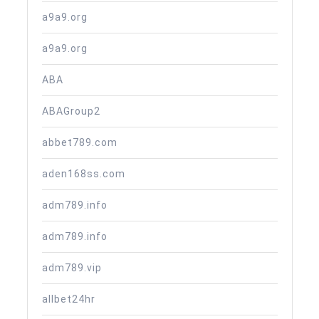
a9a9.org
a9a9.org
ABA
ABAGroup2
abbet789.com
aden168ss.com
adm789.info
adm789.info
adm789.vip
allbet24hr