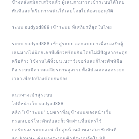
ข้างหลังสมัครเสร็จแล้ว ผู้เล่นสามารถเข้าระบบได้โดย
ทันทีและก็เริ่มการพนันได้เลยโดยไม่ต้องรออนุมัติ
ระบบ sudyod888 เข้าระบบ ที่เสถียรที่สุดในไทย
ระบบ sudyod888 เข้าสู่ระบบ ออกแบบมาเพื่อรองรับผู้
เล่นมากไม่น้อยเลยทีเดียวพร้อมกันโดยไม่มีปัญหากระตุก
หรือค้าง ใช้งานได้ทั้งบนเบราว์เซอร์และก็โทรศัพท์มือ
ถือ ระบบมีความเสถียรภาพสูงรวมทั้งอัปเดตตลอดระยะ
เวลาเพื่อปกป้องข้อบกพร่อง
แนวทางเข้าสู่ระบบ
ไปที่หน้าเว็บ sudyod888
คลิก “เข้าระบบ” มุมขวาที่อยู่ข้างบนของหน้าเว็บ
กรอกเบอร์โทรศัพท์และก็รหัสผ่านที่สมัครไว้
กดรับรอง ระบบจะพาไปสู่หน้าหลักของสมาชิกทันที
คุณลักษณะเด่นของระบบเข้าสู่ระบบอัตโนมัติ