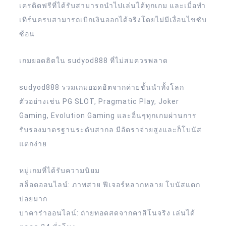
เครดิตฟรีที่ได้รับสามารถนำไปเล่นได้ทุกเกม และเมื่อทำ
เทิร์นครบสามารถเบิกเงินออกได้จริงโดยไม่มีเงื่อนไขซับ
ซ้อน
เกมยอดฮิตใน sudyod888 ที่ไม่สมควรพลาด
sudyod888 รวมเกมยอดฮิตจากค่ายชั้นนำทั้งโลก
ตัวอย่างเช่น PG SLOT, Pragmatic Play, Joker
Gaming, Evolution Gaming และอื่นๆทุกเกมผ่านการ
รับรองมาตรฐานระดับสากล มีอัตราจ่ายสูงและก็โบนัส
แตกง่าย
หมู่เกมที่ได้รับความนิยม
สล็อตออนไลน์: ภาพสวย ฟีเจอร์หลากหลาย โบนัสแตก
บ่อยมาก
บาคาร่าออนไลน์: ถ่ายทอดสดจากคาสิโนจริง เล่นได้