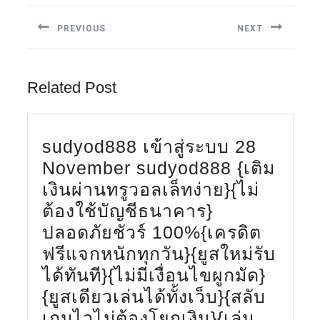
เรื่อง
PREVIOUS
NEXT
Previous
Next
post:
post:
Related Post
sudyod888 เข้าสู่ระบบ 28
November sudyod888 {เติม
เงินผ่านทรูวอลเล็ทง่าย}{ไม่
ต้องใช้บัญชีธนาคาร}
ปลอดภัยชัวร์ 100%{เครดิต
ฟรีแจกหนักทุกวัน}{ยูสใหม่รับ
ได้ทันที}{ไม่มีเงื่อนไขผูกมัด}
{ยูสเดียวเล่นได้ทั้งเว็บ}{สลับ
เกมไวไม่ต้องโยกเงิน}{เล่น