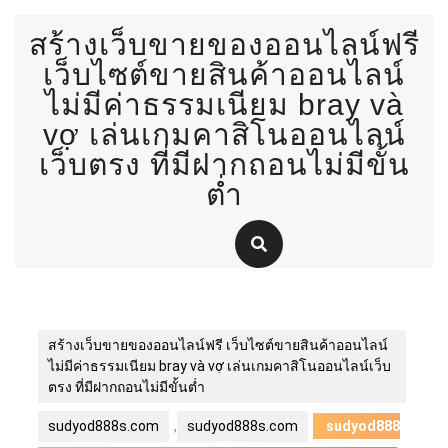
Skip
สร้างเว็บขายของออนไลน์ฟรี
to
content
เว็บไซต์ขายสินค้าออนไลน์
ไม่มีค่าธรรมเนียม bray và
vợ เล่นเกมคาสิโนออนไลน์
เว็บตรง ที่มีฝากถอนไม่มีขั้น
ต่ำ
สร้างเว็บขายของออนไลน์ฟรี เว็บไซต์ขายสินค้าออนไลน์
ไม่มีค่าธรรมเนียม bray và vợ เล่นเกมคาสิโนออนไลน์เว็บ
ตรง ที่มีฝากถอนไม่มีขั้นต่ำ
sudyod888s.com
,
sudyod888s.com
sudyod888