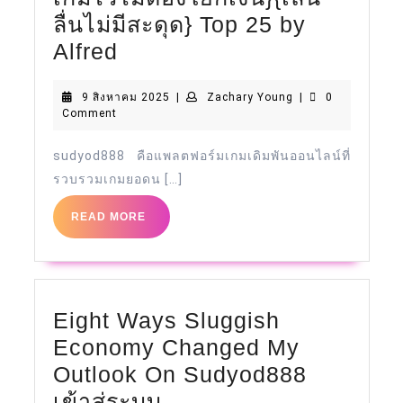
ลื่นไม่มีสะดุด} Top 25 by
sudyod888
Alfred
เข้า
9
Zachary
9 สิงหาคม 2025
|
Zachary Young
|
0
สู่
สิงหาคม
Young
Comment
ระบบ
2025
28
sudyod888 คือแพลตฟอร์มเกมเดิมพันออนไลน์ที่
รวบรวมเกมยอดน […]
November
sudyod888
READ
READ MORE
MORE
{เติม
เงิน
ผ่า
นท
Eight Ways Sluggish
รู
Economy Changed My
วอลเล็ท
Outlook On Sudyod888
Eight
ง่าย}
เข้าสู่ระบบ