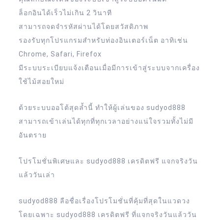
ล็อกอินได้เร็วไม่เกิน 2 วินาที
สามารถจดจำรหัสผ่านได้โดยสวัสดิภาพ
รองรับทุกโปรแกรมสำหรับท่องอินเตอร์เน็ต อาทิเช่น
Chrome, Safari, Firefox
มีระบบระเบียบแจ้งเตือนเมื่อมีการเข้าสู่ระบบจากเครื่อง
ใช้ไม้สอยใหม่
ด้วยระบบออโต้สุดล้ำนี้ ทำให้ผู้เล่นของ sudyod888
สามารถเข้าเล่นได้ทุกที่ทุกเวลาอย่างแน่ใจรวมทั้งไม่มี
อันตราย
โปรโมชั่นพิเศษและ sudyod888 เครดิตฟรี แจกจริงวัน
แล้ววันเล่า
sudyod888 ลือชื่อเรื่องโปรโมชั่นที่คุ้มที่สุดในแวดวง
โดยเฉพาะ sudyod888 เครดิตฟรี ที่แจกจริงวันแล้ววัน