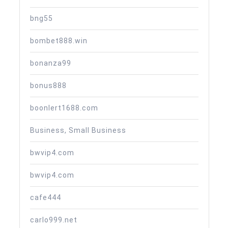
bng55
bombet888.win
bonanza99
bonus888
boonlert1688.com
Business, Small Business
bwvip4.com
bwvip4.com
cafe444
carlo999.net