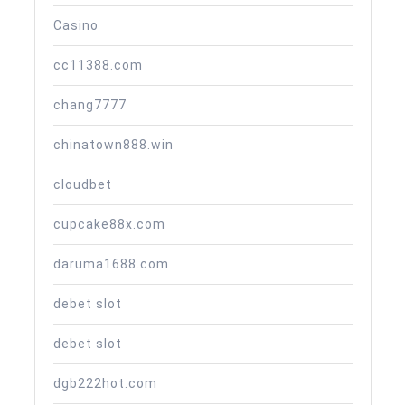
Casino
cc11388.com
chang7777
chinatown888.win
cloudbet
cupcake88x.com
daruma1688.com
debet slot
debet slot
dgb222hot.com