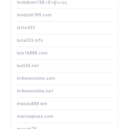
lockdown168 เข้าสู่ระบบ
london6789.com
lotto432
luca333.info
luis16888.com
lux555.net
m4newonline.com
m4newonline.net
macau888.win
marinapluss.com
mario678