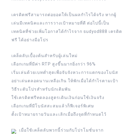
เครดิตฟรีสามารถต่อยอดให้เป็นผลกำไรได้จริง หากผู้
เล่นมีเทคนิคและการวางเป้าหมายที่ดี ต่อไปนี้เป็น
เทคนิคที่ช่วยเพิ่มโอกาสได้กำไรจาก sudyod888 เครดิต
ฟรี ได้อย่างมือโปร
เคล็ดลับเบื้องต้นสำหรับผู้เล่นใหม่
เลือกเกมที่มีค่า RTP สูงขึ้นมากยิ่งกว่า 96%
เริ่มเล่นด้วยเบทต่ำสุดเพื่อจับจังหวะการแตกของโบนัส
อย่าเล่นตลอดนานเหลือเกิน ให้พักเมื่อได้กำไรตามเป้า
วิธีระดับโปรสำหรับนักเดิมพัน
ใช้เครดิตฟรีทดลองสูตรเดินเงินก่อนใช้เงินจริง
เลือกเกมที่มีโบนัสสะสมแล้วก็ฟีเจอร์พิเศษ
ตั้งเป้าหมายรายวันและเลิกเมื่อถึงจุดที่กำหนดไว้
เมื่อใช้เคล็ดลับพวกนี้ร่วมกับโปรโมชั่นจาก