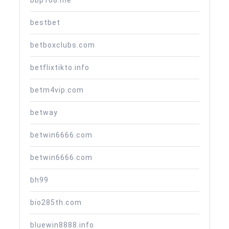
bestbet
betboxclubs.com
betflixtikto.info
betm4vip.com
betway
betwin6666.com
betwin6666.com
bh99
bio285th.com
bluewin8888.info