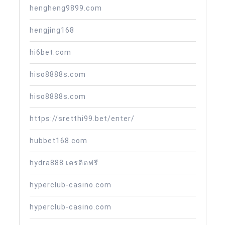
hengheng9899.com
hengjing168
hi6bet.com
hiso8888s.com
hiso8888s.com
https://sretthi99.bet/enter/
hubbet168.com
hydra888 เครดิตฟรี
hyperclub-casino.com
hyperclub-casino.com