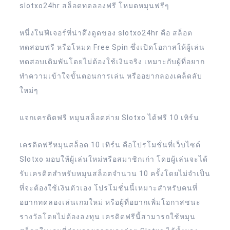
slotxo24hr สล็อตทดลองฟรี โหมดหมุนฟรีๆ
หนึ่งในฟีเจอร์ที่น่าดึงดูดของ slotxo24hr คือ สล็อต
ทดสอบฟรี หรือโหมด Free Spin ซึ่งเปิดโอกาสให้ผู้เล่น
ทดสอบเดิมพันโดยไม่ต้องใช้เงินจริง เหมาะกับผู้ที่อยาก
ทำความเข้าใจขั้นตอนการเล่น หรืออยากลองเคล็ดลับ
ใหม่ๆ
แจกเครดิตฟรี หมุนสล็อตค่าย Slotxo ได้ฟรี 10 เทิร์น
เครดิตฟรีหมุนสล็อต 10 เทิร์น คือโปรโมชั่นที่เว็บไซต์
Slotxo มอบให้ผู้เล่นใหม่หรือสมาชิกเก่า โดยผู้เล่นจะได้
รับเครดิตสำหรับหมุนสล็อตจำนวน 10 ครั้งโดยไม่จำเป็น
ที่จะต้องใช้เงินตัวเอง โปรโมชั่นนี้เหมาะสำหรับคนที่
อยากทดลองเล่นเกมใหม่ หรือผู้ที่อยากเพิ่มโอกาสชนะ
รางวัลโดยไม่ต้องลงทุน เครดิตฟรีนี้สามารถใช้หมุน