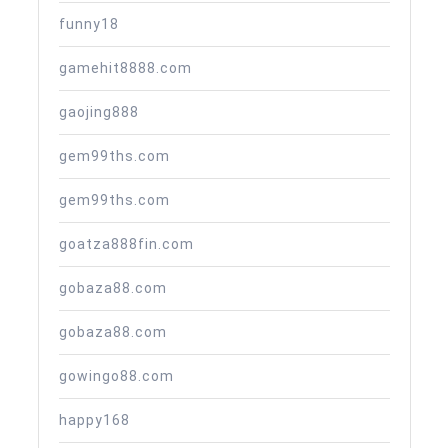
funny18
gamehit8888.com
gaojing888
gem99ths.com
gem99ths.com
goatza888fin.com
gobaza88.com
gobaza88.com
gowingo88.com
happy168