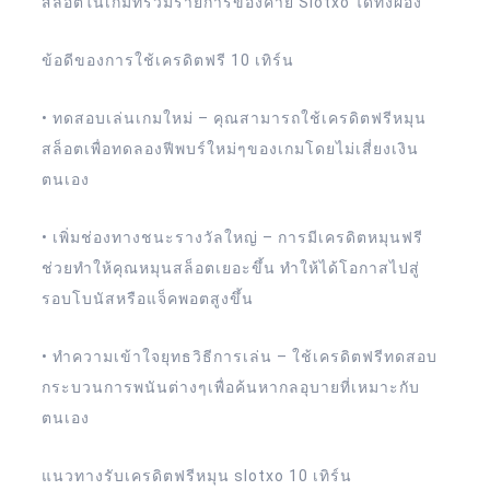
สล็อตในเกมที่ร่วมรายการของค่าย Slotxo ได้ทั้งผอง
ข้อดีของการใช้เครดิตฟรี 10 เทิร์น
• ทดสอบเล่นเกมใหม่ – คุณสามารถใช้เครดิตฟรีหมุน
สล็อตเพื่อทดลองฟีพบร์ใหม่ๆของเกมโดยไม่เสี่ยงเงิน
ตนเอง
• เพิ่มช่องทางชนะรางวัลใหญ่ – การมีเครดิตหมุนฟรี
ช่วยทำให้คุณหมุนสล็อตเยอะขึ้น ทำให้ได้โอกาสไปสู่
รอบโบนัสหรือแจ็คพอตสูงขึ้น
• ทำความเข้าใจยุทธวิธีการเล่น – ใช้เครดิตฟรีทดสอบ
กระบวนการพนันต่างๆเพื่อค้นหากลอุบายที่เหมาะกับ
ตนเอง
แนวทางรับเครดิตฟรีหมุน slotxo 10 เทิร์น