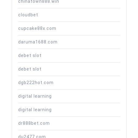
chinatown888.win
cloudbet
cupcake88x.com
daruma1688.com
debet slot
debet slot
dgb222hot.com
digital learning
digital learning
dr888bet.com
du2477.com