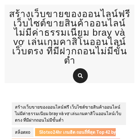
Skip
สร้างเว็บขายของออนไลน์ฟรี
to
content
เว็บไซต์ขายสินค้าออนไลน์
ไม่มีค่าธรรมเนียม bray và
vợ เล่นเกมคาสิโนออนไลน์
เว็บตรง ที่มีฝากถอนไม่มีขั้น
ต่ำ
สร้างเว็บขายของออนไลน์ฟรี เว็บไซต์ขายสินค้าออนไลน์
ไม่มีค่าธรรมเนียม bray và vợ เล่นเกมคาสิโนออนไลน์เว็บ
ตรง ที่มีฝากถอนไม่มีขั้นต่ำ
สล็อตxo
Slotxo24hr เกมฮิต ถอนถี่ที่สุด Top 42 by