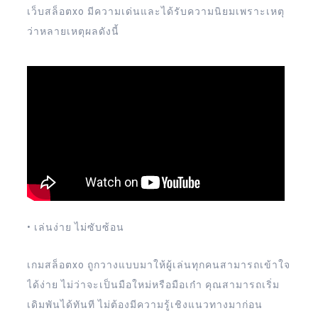
เว็บสล็อตxo มีความเด่นและได้รับความนิยมเพราะเหตุ
ว่าหลายเหตุผลดังนี้
• เล่นง่าย ไม่ซับซ้อน
เกมสล็อตxo ถูกวางแบบมาให้ผู้เล่นทุกคนสามารถเข้าใจ
ได้ง่าย ไม่ว่าจะเป็นมือใหม่หรือมือเก๋า คุณสามารถเริ่ม
เดิมพันได้ทันที ไม่ต้องมีความรู้เชิงแนวทางมาก่อน