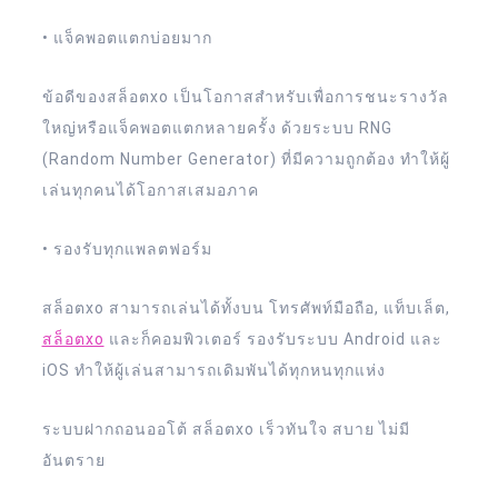
• แจ็คพอตแตกบ่อยมาก
ข้อดีของสล็อตxo เป็นโอกาสสำหรับเพื่อการชนะรางวัล
ใหญ่หรือแจ็คพอตแตกหลายครั้ง ด้วยระบบ RNG
(Random Number Generator) ที่มีความถูกต้อง ทำให้ผู้
เล่นทุกคนได้โอกาสเสมอภาค
• รองรับทุกแพลตฟอร์ม
สล็อตxo สามารถเล่นได้ทั้งบน โทรศัพท์มือถือ, แท็บเล็ต,
สล็อตxo
และก็คอมพิวเตอร์ รองรับระบบ Android และ
iOS ทำให้ผู้เล่นสามารถเดิมพันได้ทุกหนทุกแห่ง
ระบบฝากถอนออโต้ สล็อตxo เร็วทันใจ สบาย ไม่มี
อันตราย