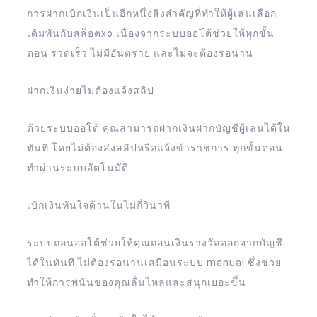
การฝากเบิกเงินเป็นอีกหนึ่งสิ่งสำคัญที่ทำให้ผู้เล่นเลือก
เดิมพันกับสล็อตxo เนื่องจากระบบออโต้ช่วยให้ทุกขั้น
ตอน รวดเร็ว ไม่มีอันตราย และไม่จะต้องรอนาน
ฝากเงินง่ายไม่ต้องแจ้งสลิป
ด้วยระบบออโต้ คุณสามารถฝากเงินฝากบัญชีผู้เล่นได้ใน
ทันที โดยไม่ต้องส่งสลิปหรือแจ้งข้าราชการ ทุกขั้นตอน
ทำผ่านระบบอัตโนมัติ
เบิกเงินทันใจด้านในไม่กี่วินาที
ระบบถอนออโต้ช่วยให้คุณถอนเงินรางวัลออกจากบัญชี
ได้ในทันที ไม่ต้องรอนานเสมือนระบบ manual ซึ่งช่วย
ทำให้การพนันของคุณลื่นไหลและสนุกเยอะขึ้น