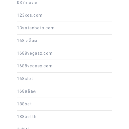
casi
037movie
เว็บ
123xos.com
เปิด
13satanbets.com
ใหม่
ทดลอ
168 สล็อต
เล่น
1688vegasx.com
Top
36
1688vegasx.com
by
168slot
Flor
Fulls
168สล็อต
10
188bet
ก.พ.
69
188betth