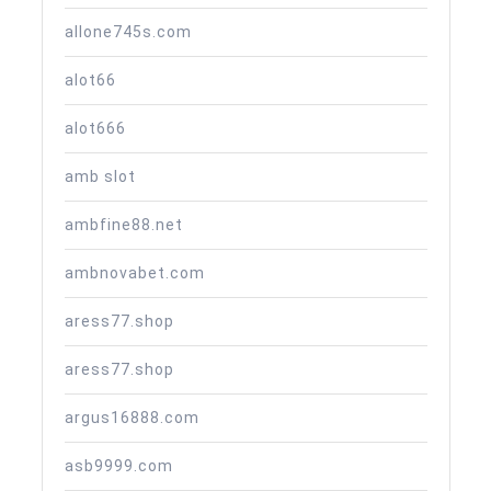
allone745s.com
alot66
alot666
amb slot
ambfine88.net
ambnovabet.com
aress77.shop
aress77.shop
argus16888.com
asb9999.com