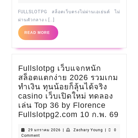
10
ฟรี
2024
August
เล่น
FULLSLOTPG สล็อตเว็บตรงไม่ผ่านเอเย่นต์ ไม่
ผ่านตัวกลาง เ […]
67
ง่าย
pgslot
แตก
READ
READ MORE
MORE
websit
หนัก
slot
โบนัส
ทดลอง
สูง
เล่น
Fullslotpg เว็บแจกหนัก
ทดลอง
พนัน
สล็อตแตกง่าย 2026 รวมเกม
เล่น
ออนไลน
ทำเงิน ทุนน้อยก็ลุ้นได้จริง
ฟรี
เว็บ
casino เว็บเปิดใหม่ ทดลอง
pgslot
ใหญ่
เล่น Top 36 by Florence
เว็บ
Fulls
pgslot
Fullslotpg2.com 10 ก.พ. 69
ตรง
เว็บ
ใหม่
แตก
29
Zachary
29 มกราคม 2026
|
Zachary Young
|
0
แจก
ล่าสุด
ง่าย
มกราคม
Young
Comment