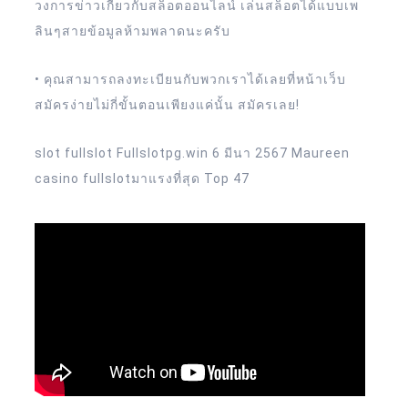
วงการข่าวเกี่ยวกับสล็อตออนไลน์ เล่นสล็อตได้แบบเพ
ลินๆสายข้อมูลห้ามพลาดนะครับ
• คุณสามารถลงทะเบียนกับพวกเราได้เลยที่หน้าเว็บ
สมัครง่ายไม่กี่ขั้นตอนเพียงแค่นั้น สมัครเลย!
slot fullslot Fullslotpg.win 6 มีนา 2567 Maureen
casino fullslotมาแรงที่สุด Top 47