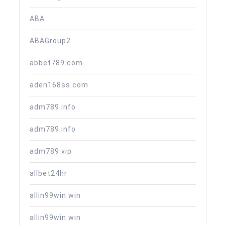
ABA
ABAGroup2
abbet789.com
aden168ss.com
adm789.info
adm789.info
adm789.vip
allbet24hr
allin99win.win
allin99win.win