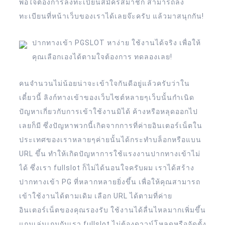
พอใจต้องการลงทะเบียนสมัครสมาชิก สามารถลง
ทะเบียนที่หน้าเว็บของเราได้เลยจ๊ะครับ แล้วมาสนุกกัน!
ปากทางเข้า PGSLOT หาง่าย ใช้งานได้จริง เพื่อให้
คุณเลือกเองได้ตามใจต้องการ ทดลองเลย!
คนจำนวนไม่น้อยน่าจะเข้าใจกันดีอยู่แล้วครับว่าใน
เดี๋ยวนี้ ลิงก์ทางเข้าของเว็บไซต์หลายๆเว็บนั้นกำเนิด
ปัญหาเกี่ยวกับการเข้าใช้งานมิได้ ค้างหรือหลุดออกไป
เลยก็มี ซึ่งปัญหาพวกนี้เกิดจากการที่ค่ายอินเตอร์เน็ตใน
ประเทศของเราหลายๆค่ายนั้นได้กระทำบล็อกหรือแบน
URL ขึ้น ทำให้เกิดปัญหาการใช้แรงงานปากทางเข้าไม่
ได้ ซึ่งเรา fullslot ก็ไม่ได้นอนใจครับผม เราได้สร้าง
ปากทางเข้า PG ที่หลากหลายยิ่งขึ้น เพื่อให้คุณสามารถ
เข้าใช้งานได้ตามเดิม เลือก URL ได้ตามที่ค่าย
อินเตอร์เน็ตของคุณรองรับ ใช้งานได้ลื่นไหลมากเพิ่มขึ้น
แถมเล่นเกมกับเรา fullslot ไม่ต้องดาวน์โหลดหรือจัดตั้ง