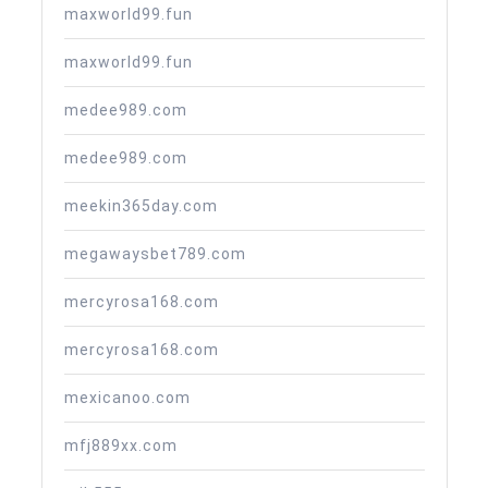
maxworld99.fun
maxworld99.fun
medee989.com
medee989.com
meekin365day.com
megawaysbet789.com
mercyrosa168.com
mercyrosa168.com
mexicanoo.com
mfj889xx.com