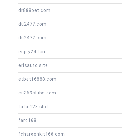
dr888bet.com
du2477.com
du2477.com
enjoy24.fun
erisauto.site
etbet16888.com
eu369clubs.com
fafa 123 slot
faro168
fcharoenkit168.com