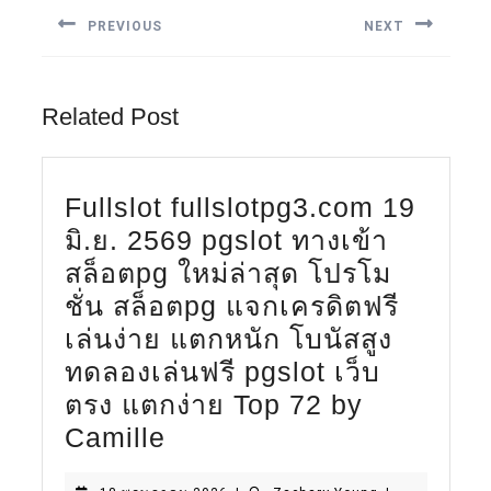
เรื่อง
PREVIOUS
NEXT
Previous
Next
post:
post:
Related Post
Fullslot fullslotpg3.com 19
มิ.ย. 2569 pgslot ทางเข้า
สล็อตpg ใหม่ล่าสุด โปรโม
ชั่น สล็อตpg แจกเครดิตฟรี
เล่นง่าย แตกหนัก โบนัสสูง
ทดลองเล่นฟรี pgslot เว็บ
ตรง แตกง่าย Top 72 by
Fullslot
Camille
fullslotpg3.com