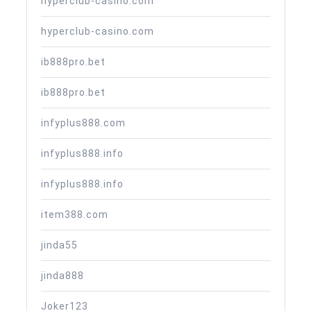
hyperclub-casino.com
hyperclub-casino.com
ib888pro.bet
ib888pro.bet
infyplus888.com
infyplus888.info
infyplus888.info
item388.com
jinda55
jinda888
Joker123