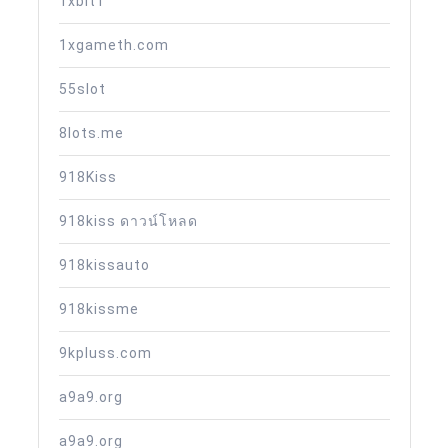
1xbit1
1xgameth.com
55slot
8lots.me
918Kiss
918kiss ดาวน์โหลด
918kissauto
918kissme
9kpluss.com
a9a9.org
a9a9.org