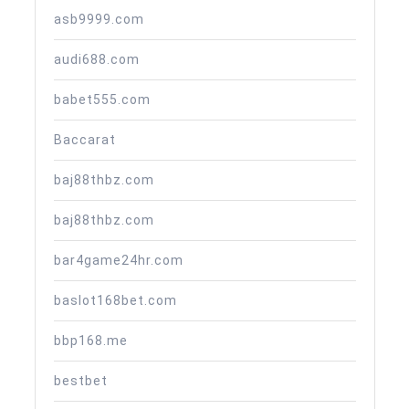
asb9999.com
audi688.com
babet555.com
Baccarat
baj88thbz.com
baj88thbz.com
bar4game24hr.com
baslot168bet.com
bbp168.me
bestbet