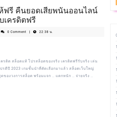
ให้ฟรี คืนยอดเสียพนันออนไลน์
ับเครดิตฟรี
hary
0 Comment
|
22:38 น.
ng
ครดิต สล็อตแท้ โปรสล็อตของจริง เครดิตฟรีรับจริง เล่น
รดีปี 2023 เกมชั้นนำที่คัดเลือกมาแล้ว สล็อตเว็บใหญ่
่สุดของวงการสล็อต พร้อมแจก … แตกหนัก … จ่ายจริง …