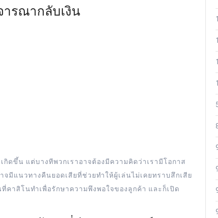
ิจารณากลับเงิน
นเกิดขึ้น แต่บางทีพวกเราอาจต้องมีความคิดว่าเรามีโอกาส
อาจมีแนวทางคืนยอดเสียที่ช่วยทำให้ผู้เล่นไม่เคยทราบสึกเสีย
ี่คาสิโนทำเพื่อรักษาความพึงพอใจของลูกค้า และก็เปิด