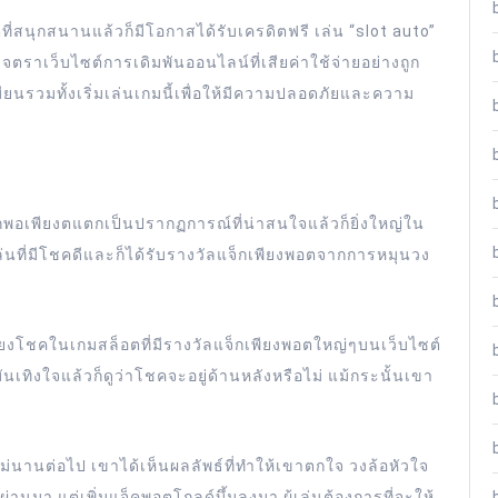
่สนุกสนานแล้วก็มีโอกาสได้รับเครดิตฟรี เล่น “slot auto”
วจตราเว็บไซต์การเดิมพันออนไลน์ที่เสียค่าใช้จ่ายอย่างถูก
รวมทั้งเริ่มเล่นเกมนี้เพื่อให้มีความปลอดภัยและความ
จ็กพอเพียงตแตกเป็นปรากฏการณ์ที่น่าสนใจแล้วก็ยิ่งใหญ่ใน
ล่นที่มีโชคดีและก็ได้รับรางวัลแจ็กเพียงพอตจากการหมุนวง
สี่ยงโชคในเกมสล็อตที่มีรางวัลแจ็กเพียงพอตใหญ่ๆบนเว็บไซต์
ันเทิงใจแล้วก็ดูว่าโชคจะอยู่ด้านหลังหรือไม่ แม้กระนั้นเขา
ๆไม่นานต่อไป เขาได้เห็นผลลัพธ์ที่ทำให้เขาตกใจ วงล้อหัวใจ
่านมา แต่เพิ่มแจ็คพอตโกลด์บึ้มลงมา ผู้เล่นต้องการที่จะให้