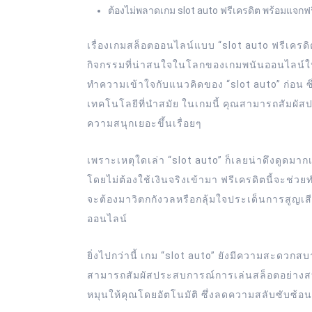
ต้องไม่พลาดเกม slot auto ฟรีเครดิต พร้อมแจกฟรี
เรื่องเกมสล็อตออนไลน์แบบ “slot auto ฟรีเครดิ
กิจกรรมที่น่าสนใจในโลกของเกมพนันออนไลน์ในตอน
ทำความเข้าใจกับแนวคิดของ “slot auto” ก่อน ซึ
เทคโนโลยีที่นำสมัย ในเกมนี้ คุณสามารถสัมผั
ความสนุกเยอะขึ้นเรื่อยๆ
เพราะเหตุใดเล่า “slot auto” ก็เลยน่าดึงดูดมากเ
โดยไม่ต้องใช้เงินจริงเข้ามา ฟรีเครดิตนี้จะช่
จะต้องมาวิตกกังวลหรือกลุ้มใจประเด็นการสูญเสี
ออนไลน์
ยิ่งไปกว่านี้ เกม “slot auto” ยังมีความสะดวกส
สามารถสัมผัสประสบการณ์การเล่นสล็อตอย่างสบา
หมุนให้คุณโดยอัตโนมัติ ซึ่งลดความสลับซับซ้อ