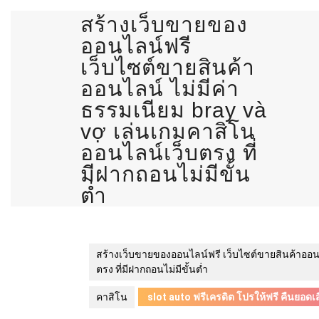
Skip
สร้างเว็บขายของ
to
ออนไลน์ฟรี
content
เว็บไซต์ขายสินค้า
ออนไลน์ ไม่มีค่า
ธรรมเนียม bray và
vợ เล่นเกมคาสิโน
ออนไลน์เว็บตรง ที่
มีฝากถอนไม่มีขั้น
ต่ำ
สร้างเว็บขายของออนไลน์ฟรี เว็บไซต์ขายสินค้าออนไ
ตรง ที่มีฝากถอนไม่มีขั้นต่ำ
คาสิโน
slot auto ฟรีเครดิต โปรให้ฟรี คืนยอดเ