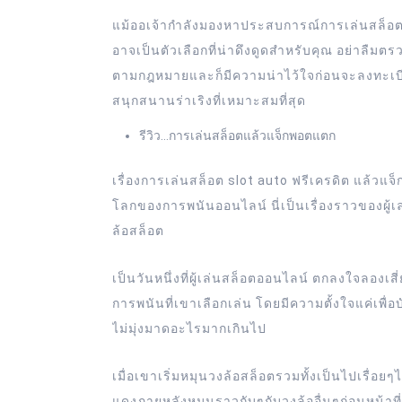
แม้ออเจ้ากำลังมองหาประสบการณ์การเล่นสล็อตที
อาจเป็นตัวเลือกที่น่าดึงดูดสำหรับคุณ อย่าลืมตร
ตามกฎหมายและก็มีความน่าไว้ใจก่อนจะลงทะเบียน
สนุกสนานร่าเริงที่เหมาะสมที่สุด
รีวิว…การเล่นสล็อตแล้วแจ็กพอตแตก
เรื่องการเล่นสล็อต slot auto ฟรีเครดิต แล้วแ
โลกของการพนันออนไลน์ นี่เป็นเรื่องราวของผู้เ
ล้อสล็อต
เป็นวันหนึ่งที่ผู้เล่นสล็อตออนไลน์ ตกลงใจลองเ
การพนันที่เขาเลือกเล่น โดยมีความตั้งใจแค่เพื่อบ
ไม่มุ่งมาดอะไรมากเกินไป
เมื่อเขาเริ่มหมุนวงล้อสล็อตรวมทั้งเป็นไปเรื่อย
แดงภายหลังหมุนราวกับๆกับวงล้ออื่นๆก่อนหน้าที่ผ