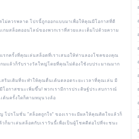
อตไม่ควรพลาด โปรนี้ถูกออกแบบมาเพื่อให้คุณมีโอกาสที่ดี
ญ่ในเกมสล็อตออนไลน์ของพวกเราที่สวยและเต็มไปด้วยความ
ินแรกครั้งที่คุณเล่นสล็อตที่เราเสนอให้ท่านลองโชคของคุณ
นเกมแล้วก็รับรางวัลใหญ่โดยที่คุณไม่ต้องใช้งบประมาณมาก
เสริมเติมที่จะทำให้คุณตื่นเต้นตลอดระยะเวลาที่คุณเล่น มี
มีโอกาสชนะเพิ่มขึ้น! พวกเรามีการประดิษฐ์ประสบการณ์
่นเต้นครั้งใดก็ตามหมุนวงล้อ
นาญ โปรโมชั่น “สล็อตถูกใจ” ของเราจะมีผลให้คุณติดใจแล้วก็
วก็มาเล่นสล็อตกับเราวันนี้เพื่อเป็นผู้โชคดีต่อไปที่จะชนะ