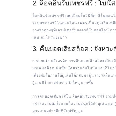
2. ล็อคอินรับเพชรฟรี : โบนัส
ล็อคอินรับเพชรฟรียอดเยี่ยมในวิธีที่คาสิโนออน
ระบบของคาสิโนออนไลน์ เพชรเป็นสกุลเงินเหมือนท
รางวัลต่างๆที่เคาน์เตอร์ของคาสิโนออนไลน์ ก
เล่นเกมในระยะยาว
3. คืนยอดเสียสล็อต : จังหว
slot auto ฟรีเครดิต การคืนยอดเสียสล็อตเป็นเ
มาเล่นสล็อตเพิ่มขึ้น โดยรวมกับโบนัสและก็โปรโ
เพื่อเพิ่มโอกาสให้ผู้เล่นได้กลับมาลุ้นรางวัลใ
ผู้เล่นมีโอกาสรับรางวัลใหญ่มากขึ้น
การคืนยอดเสียคาสิโน ล็อคอินรับเพชรฟรี รวมทั้
สร้างความพอใจและก็ความสนุกให้กับผู้เล่น แต่ ผ
ควรเล่นอย่างมีสติสัมปชัญญะ