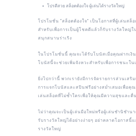
โปรดีสวย สล็อตต้องใจ ผู้เล่นได้รางวัลใหญ่
โปรโมชั่น “สล็อตต้องใจ” เป็นโอกาสที่ผู้เล่นสล็
สำหรับเพื่อการเป็นผู้โชคดีแล้วก็รับรางวัลให
สนุกสนานร่าเริง
ในโปรโมชั่นนี้ คุณจะได้รับโบนัสเมื่อคุณฝากเง
โบนัสนี้จะช่วยเพิ่มจังหวะสำหรับเพื่อการชนะใ
ยิ่งไปกว่านี้ พวกเรายังมีการจัดรายการส่วนเสริม
การแจกโบนัสและสปินฟรีอย่างสม่ำเสมอเพื่อคุณ
เล่นสล็อตที่ไม่ซ้ำใครเพื่อให้คุณมีความสุขและตื
ไม่ว่าคุณจะเป็นผู้เล่นมือใหม่หรือผู้เล่นชำนิชำ
รับรางวัลใหญ่ได้อย่างง่ายๆ อย่าคลาดโอกาสนี้แล้
รางวัลใหญ่