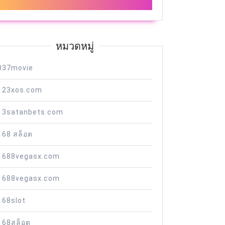
หมวดหมู่
037movie
123xos.com
13satanbets.com
168 สล็อต
1688vegasx.com
1688vegasx.com
168slot
168สล็อต