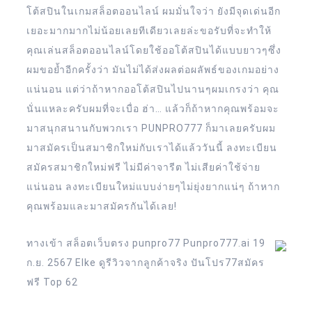
โต้สปินในเกมสล็อตออนไลน์ ผมมั่นใจว่า ยังมีจุดเด่นอีก
เยอะมากมากไม่น้อยเลยทีเดียวเลยล่ะขอรับที่จะทำให้
คุณเล่นสล็อตออนไลน์โดยใช้ออโต้สปินได้แบบยาวๆซึ่ง
ผมขอย้ำอีกครั้งว่า มันไม่ได้ส่งผลต่อผลัพธ์ของเกมอย่าง
แน่นอน แต่ว่าถ้าหากออโต้สปินไปนานๆผมเกรงว่า คุณ
นั่นแหละครับผมที่จะเบื่อ ฮ่า… แล้วก็ถ้าหากคุณพร้อมจะ
มาสนุกสนานกับพวกเรา PUNPRO777 ก็มาเลยครับผม
มาสมัครเป็นสมาชิกใหม่กับเราได้แล้ววันนี้ ลงทะเบียน
สมัครสมาชิกใหม่ฟรี ไม่มีค่าจารีต ไม่เสียค่าใช้จ่าย
แน่นอน ลงทะเบียนใหม่แบบง่ายๆไม่ยุ่งยากแน่ๆ ถ้าหาก
คุณพร้อมและมาสมัครกันได้เลย!
ทางเข้า สล็อตเว็บตรง punpro77 Punpro777.ai 19
ก.ย. 2567 Elke ดูรีวิวจากลูกค้าจริง ปันโปร77สมัคร
ฟรี Top 62