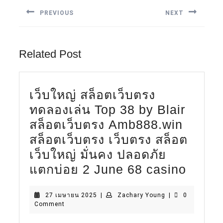
เรื่อง
PREVIOUS
NEXT
Previous
Next
post:
post:
Related Post
เว็บใหญ่ สล็อตเว็บตรง
ทดลองเล่น Top 38 by Blair
สล็อตเว็บตรง Amb888.win
สล็อตเว็บตรง เว็บตรง สล็อต
เว็บใหญ่ มั่นคง ปลอดภัย
เว็บ
แตกบ่อย 2 June 68 casino
ใหญ่
27
Zachary
27 เมษายน 2025
|
Zachary Young
|
0
สล็อต
เมษายน
Young
Comment
เว็บ
2025