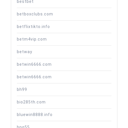
bestbet
betboxclubs.com
betflixtikto.info
betm4vip.com
betway
betwin6666.com
betwin6666.com
bh99
bio285th.com
bluewin8888.info
bng55