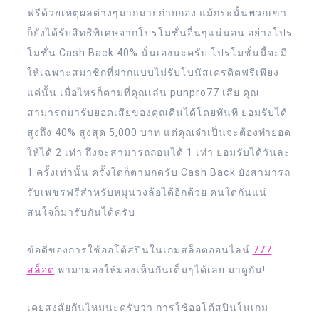
ฟรีด้วยเหตุผลต่างๆมากมายก่ายกอง แม้กระนั้นพวกเขา
ก็ยังได้รับสิทธิพิเศษจากโปรโมชั่นอื่นๆแน่นอน อย่างโปร
โมชั่น Cash Back 40% นั่นเองนะครับ โปรโมชั่นนี้จะมี
ให้เฉพาะสมาชิกที่ฝากแบบไม่รับโบนัสเครดิตฟรีเพียง
แค่นั้น เมื่อไหร่ก็ตามที่คุณเล่น punpro77 เสีย คุณ
สามารถมารับยอดเสียของคุณคืนได้โดยทันที ยอมรับได้
สูงถึง 40% สูงสุด 5,000 บาท แต่คุณจำเป็นจะต้องทำยอด
ให้ได้ 2 เท่า ถึงจะสามารถถอนได้ 1 เท่า ยอมรับได้วันละ
1 ครั้งเท่านั้น ครั้งใดก็ตามกดรับ Cash Back ยังสามารถ
รับเพชรฟรีสำหรับหมุนวงล้อได้อีกด้วย คนใดกันแน่
สนใจก็มารับกันได้ครับ
ข้อดีของการใช้ออโต้สปินในเกมสล็อตออนไลน์
777
สล็อต
พามามองให้มองเห็นกันเต็มๆได้เลย มาดูกัน!
เคยสงสัยกันไหมนะครับว่า การใช้ออโต้สปินในเกม