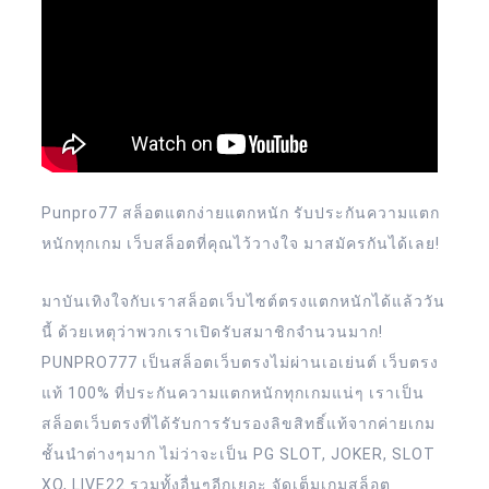
Punpro77 สล็อตแตกง่ายแตกหนัก รับประกันความแตก
หนักทุกเกม เว็บสล็อตที่คุณไว้วางใจ มาสมัครกันได้เลย!
มาบันเทิงใจกับเราสล็อตเว็บไซต์ตรงแตกหนักได้แล้ววัน
นี้ ด้วยเหตุว่าพวกเราเปิดรับสมาชิกจำนวนมาก!
PUNPRO777 เป็นสล็อตเว็บตรงไม่ผ่านเอเย่นต์ เว็บตรง
แท้ 100% ที่ประกันความแตกหนักทุกเกมแน่ๆ เราเป็น
สล็อตเว็บตรงที่ได้รับการรับรองลิขสิทธิ์แท้จากค่ายเกม
ชั้นนำต่างๆมาก ไม่ว่าจะเป็น PG SLOT, JOKER, SLOT
XO, LIVE22 รวมทั้งอื่นๆอีกเยอะ จัดเต็มเกมสล็อต