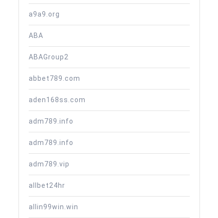
a9a9.org
ABA
ABAGroup2
abbet789.com
aden168ss.com
adm789.info
adm789.info
adm789.vip
allbet24hr
allin99win.win