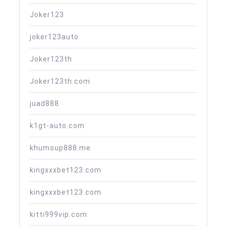
Joker123
joker123auto
Joker123th
Joker123th.com
juad888
k1gt-auto.com
khumsup888.me
kingxxxbet123.com
kingxxxbet123.com
kitti999vip.com