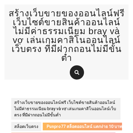
Skip
สร้างเว็บขายของออนไลน์ฟรี
to
content
เว็บไซต์ขายสินค้าออนไลน์
ไม่มีค่าธรรมเนียม bray và
vợ เล่นเกมคาสิโนออนไลน์
เว็บตรง ที่มีฝากถอนไม่มีขั้น
ต่ำ
สร้างเว็บขายของออนไลน์ฟรี เว็บไซต์ขายสินค้าออนไลน์
ไม่มีค่าธรรมเนียม bray và vợ เล่นเกมคาสิโนออนไลน์เว็บ
ตรง ที่มีฝากถอนไม่มีขั้นต่ำ
สล็อตเว็บตรง
Punpro77 สล็อตออนไลน์ แตกง่าย 10 บาท