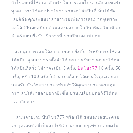
กำไรแบบที่ใช้เวลาสำหรับในการเล่นไม่นานอีกล่ะขอรับ
ทุกคน การใช้คุณประโยชน์จากออโต้สปินที่เห็นได้ชัด
เลยก็คือ คุณจะย่นเวลาสำหรับเพื่อการเล่นมากๆเพราะ
ออโต้สปินจะสปินแล้วแสดงผลภายในวินาทีต่อวินาทีเลย
ล่ะครับผม ซึ่งมันเร็วกว่าที่เราสปินเองแน่นอน
• ควบคุมการเล่นให้ง่ายดายมากยิ่งขึ้น สำหรับการใช้ออ
โต้สปิน คุณสามารถตั้งค่าได้เลยนะครับว่า คุณจะใช้ออ
โต้สปินกี่ครั้ง ไม่ว่าจะเป็น 5 ครั้ง,
ปันโปร77
10 ครั้ง, 50
ครั้ง, หรือ 100 ครั้ง ก็สามารถตั้งค่าได้ตามใจคุณเลยล่ะ
นะครับ มันก็จะสามารถช่วยทำให้คุณสามารถควบคุม
การเล่นให้ง่ายดายมากยิ่งขึ้น ปรับเปลี่ยนยุทธวิธีได้ทัน
เวลาอีกด้วย
• เล่นหลายเกม ปันโปร777 พร้อมได้ ผมบอกเลยนะครับ
ว่า จุดเด่นข้อนี้เป็นอะไรที่ว้าวมากมายๆเพราะว่าผมไม่