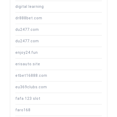
digital learning
dr888bet.com
du2477.com
du2477.com
enjoy24.fun
erisauto.site
etbet16888.com
eu369clubs.com
fafa 123 slot
faro168