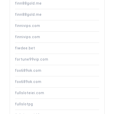
finn88gold.me
finn88gold.me
finnivips.com
finnivips.com
fiwdee.bet
fortune99vip.com
fox689ok.com
fox689ok.com
fullsloteiei.com
fullslotpg