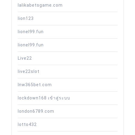
lalikabetsgame.com
lion123
lionel99.fun
lionel99.fun
Live22
live22slot
lnw365bet.com
lockdown168 เข้าสู่ระบบ
london6789.com
lotto432