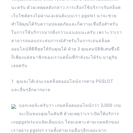
นะครับ ด้วยเหตุผลดังกล่าว การเลือกใช้บริการกับสล็อต
เว็บไซต์ตรงไม่ผ่านเอเย่นต์แบบเรา pgslot น่าจะช่วย
ทำให้คุณได้รับความปลอดภัยและก็ความเชื่อถือสำหรับ
ในการใช้บริการมากยิ่งกว่าแน่นอนนะครับ เพราะว่าเรา
สามารถมอบประสบการณ์สำหรับในการเล่นสล็อต
ออนไลน์ที่ดีที่สุดให้กับคุณได้ ด้วย 3 คุณสมบัติพิเศษซึ่งมี
ก็เพียงแต่สมาชิกของเราแค่นั้นที่กำลังจะได้รับ มาดูกัน
เลยครับ
1. คุณจะได้เล่นเกมสล็อตออนไลน์จากค่าย PGSLOT
และอื่นๆอีกมากมาย
บอกเลยจ้ะครับว่า เกมสล็อตออนไลน์กว่า 3,000 เกม
จะเป็นของคุณในทันที ด้วยเหตุว่าเราเปิดให้บริการ
เกมpgslotแบบจัดเต็มแน่ๆ โดยเฉพาะค่ายเกมหลักของ
เราอย่าง pgslot รวมทั้งค่ายเกมอื่นๆอีกเยอะมาก