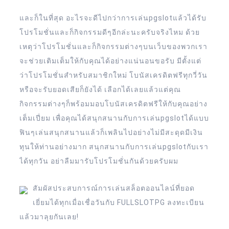
และก็ในที่สุด อะไรจะดีไปกว่าการเล่นpgslotแล้วได้รับ
โปรโมชั่นและก็กิจกรรมดีๆอีกล่ะนะครับจริงไหม ด้วย
เหตุว่าโปรโมชั่นและก็กิจกรรมต่างๆบนเว็บของพวกเรา
จะช่วยเติมเต็มให้กับคุณได้อย่างแน่นอนขอรับ มีตั้งแต่
ว่าโปรโมชั่นสำหรับสมาชิกใหม่ โบนัสเครดิตฟรีทุกวี่วัน
หรือจะรับยอดเสียก็ยังได้ เลือกได้เลยแล้วแต่คุณ
กิจกรรมต่างๆก็พร้อมมอบโบนัสเครดิตฟรีให้กับคุณอย่าง
เต็มเปี่ยม เพื่อคุณได้สนุกสนานกับการเล่นpgslotได้แบบ
ฟินๆเล่นสนุกสนานแล้วก็เพลินไปอย่างไม่มีสะดุดมีเงิน
ทุนให้ท่านอย่างมาก สนุกสนานกับการเล่นpgslotกับเรา
ได้ทุกวัน อย่าลืมมารับโปรโมชั่นกันด้วยครับผม
สัมผัสประสบการณ์การเล่นสล็อตออนไลน์ที่ยอด
เยี่ยมได้ทุกเมื่อเชื่อวันกับ FULLSLOTPG ลงทะเบียน
แล้วมาลุยกันเลย!