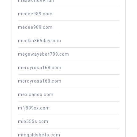
maxworld99.fun
medee989.com
medee989.com
meekin365day.com
megawaysbet789.com
mercyrosa168.com
mercyrosa168.com
mexicanoo.com
mfj889xx.com
mib555s.com
mmgoldsbets.com