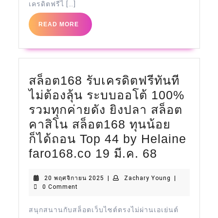
เครดิตฟรีไ […]
สล็อต
แตก
ผู้
หนัก
READ
READ MORE
MORE
ให้
ทุก
บริการ
เกม
เกม
3
คา
สล็อต168 รับเครดิตฟรีทันที
August
สิ
ไม่ต้องลุ้น ระบบออโต้ 100%
25
โน
รวมทุกค่ายดัง ยิงปลา สล็อต
คา
ออนไลน์
คาสิโน สล็อต168 ทุนน้อย
สิ
อันดับ
ก็ได้ถอน Top 44 by Helaine
โน
สล็อต168
1
faro168.co 19 มี.ค. 68
ออนไลน์
รับ
เล่น
20
Zachary
20 พฤศจิกายน 2025
|
Zachary Young
|
เครดิต
เกม
พฤศจิกายน
Young
0 Comment
ฟรี
สล็อตpg
2025
ทันที
เล่น
สนุกสนานกับสล็อตเว็บไซต์ตรงไม่ผ่านเอเย่นต์