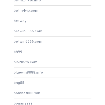
betflixtikto.info
betm4vip.com
betway
betwin6666.com
betwin6666.com
bh99
bio285th.com
bluewin8888.info
bng55
bombet888.win
bonanza99