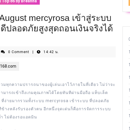
รบ Top 86 by Breanna
August mercyrosa เข้าสู่ระบบ
ดีปลอดภัยสูงสุดถอนเงินจริงได้
hary
0 Comment
|
14:42 น.
ng
a168.com
มทุกความปรารถนาของผู้เล่นเอาไว้ภายในที่เดียว ไม่ว่าจะ
สามารถเข้าถึงเกมคุณภาพได้โดยทันทีผ่านมือถือ แท็บเล็ต
 ที่ง่ายมากรวมทั้งระบบ mercyrosa เข้าระบบ ที่ปลอดภัย
ีข้างหลังรับรองตัวตน อีกหนึ่งจุดเด่นก็คือการจัดการระบบ
่ำ ไม่ต้องรอแอดมิน