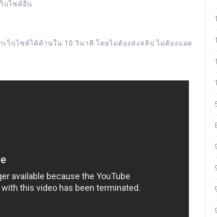
็บไซต์อื่น
็บไซต์ได้ด้านใน 10 วินาที โดยไม่ต้องส่งสลิป ไม่ต้องแอด