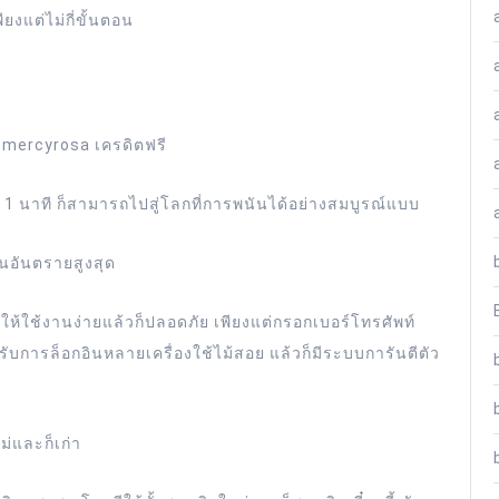
งแต่ไม่กี่ขั้นตอน
ับ mercyrosa เครดิตฟรี
น 1 นาที ก็สามารถไปสู่โลกที่การพนันได้อย่างสมบูรณ์แบบ
็นอันตรายสูงสุด
ให้ใช้งานง่ายแล้วก็ปลอดภัย เพียงแต่กรอกเบอร์โทรศัพท์
องรับการล็อกอินหลายเครื่องใช้ไม้สอย แล้วก็มีระบบการันตีตัว
่และก็เก่า