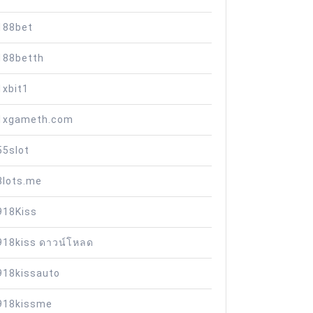
188bet
188betth
1xbit1
1xgameth.com
55slot
8lots.me
918Kiss
918kiss ดาวน์โหลด
918kissauto
918kissme