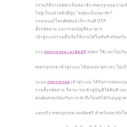
กรรมวิธีการสมัครเป็นสมาชิก mercyrosa ง่ายเพีย
ไปสู่เว็บแล้วคลิกที่ปุ่ม “สมัครเป็นสมาชิก”
กรอกเบอร์โทรศัพท์แล้วก็การันตี OTP
ตั้งรหัสผ่าน และกรอกบัญชีธนาคาร
เข้าสู่ระบบรวมทั้งเริ่มใช้งานได้ในทันที พร้อมร
การ
mercyrosa เครดิตฟรี
สมัคร ใช้เวลาไม่เกิ
mercyrosa เข้าสู่ระบบ ได้ทุกแห่ง ทุกเวลา ไม่เป
ระบบ
mercyrosa
เข้าสู่ระบบ ได้รับการออกแบบ
รวมทั้งรหัสผ่าน ก็สามารถเข้าสู่บัญชีได้ทันที ร
ตนคุ้มครองป้องกันการเข้าถึงโดยมิได้รับอนุญาต
แจกจริง mercyrosa เครดิตฟรี สำหรับสมาชิกใหม