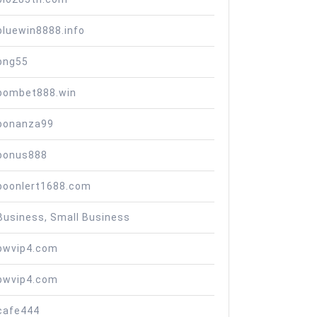
bluewin8888.info
bng55
bombet888.win
bonanza99
bonus888
boonlert1688.com
Business, Small Business
bwvip4.com
bwvip4.com
cafe444