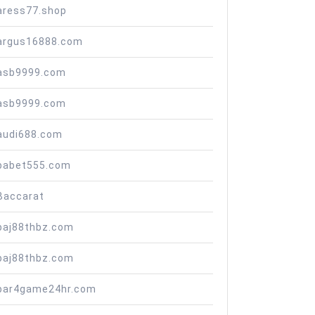
aress77.shop
argus16888.com
asb9999.com
asb9999.com
audi688.com
babet555.com
Baccarat
baj88thbz.com
baj88thbz.com
bar4game24hr.com