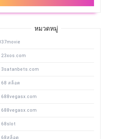
หมวดหมู่
037movie
123xos.com
13satanbets.com
168 สล็อต
1688vegasx.com
1688vegasx.com
168slot
168สล็อต