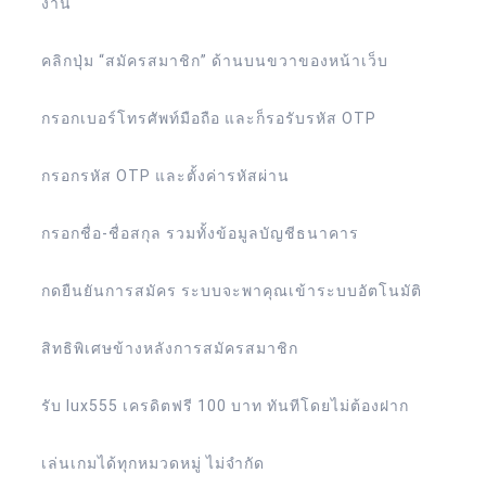
งาน
คลิกปุ่ม “สมัครสมาชิก” ด้านบนขวาของหน้าเว็บ
กรอกเบอร์โทรศัพท์มือถือ และก็รอรับรหัส OTP
กรอกรหัส OTP และตั้งค่ารหัสผ่าน
กรอกชื่อ-ชื่อสกุล รวมทั้งข้อมูลบัญชีธนาคาร
กดยืนยันการสมัคร ระบบจะพาคุณเข้าระบบอัตโนมัติ
สิทธิพิเศษข้างหลังการสมัครสมาชิก
รับ lux555 เครดิตฟรี 100 บาท ทันทีโดยไม่ต้องฝาก
เล่นเกมได้ทุกหมวดหมู่ ไม่จำกัด