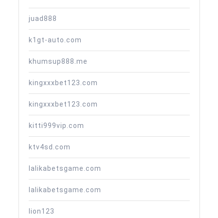
juad888
k1gt-auto.com
khumsup888.me
kingxxxbet123.com
kingxxxbet123.com
kitti999vip.com
ktv4sd.com
lalikabetsgame.com
lalikabetsgame.com
lion123