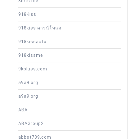
8lots.me
918Kiss
918kiss ดาวน์โหลด
918kissauto
918kissme
9kpluss.com
a9a9.org
a9a9.org
ABA
ABAGroup2
abbet789.com