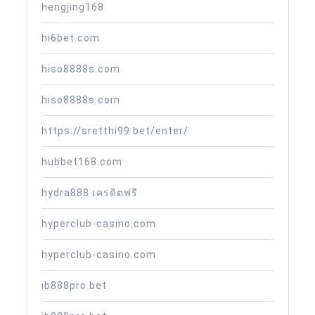
hengjing168
hi6bet.com
hiso8888s.com
hiso8888s.com
https://sretthi99.bet/enter/
hubbet168.com
hydra888 เครดิตฟรี
hyperclub-casino.com
hyperclub-casino.com
ib888pro.bet