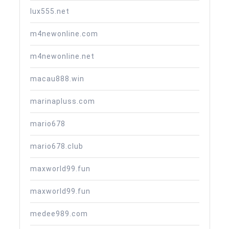
lux555.net
m4newonline.com
m4newonline.net
macau888.win
marinapluss.com
mario678
mario678.club
maxworld99.fun
maxworld99.fun
medee989.com