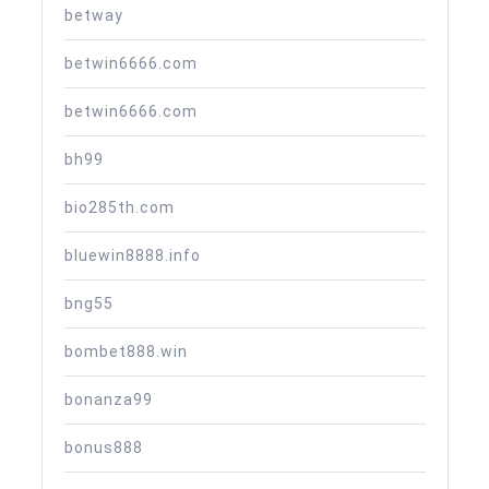
betway
betwin6666.com
betwin6666.com
bh99
bio285th.com
bluewin8888.info
bng55
bombet888.win
bonanza99
bonus888