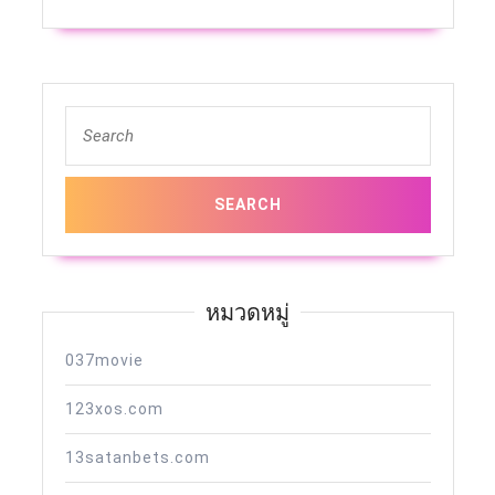
เว็บ
แท้
ของ
จริง
Search
ฝาก
for:
ถอน
เร็ว
กว่า
ใคร
ทำ
หมวดหมู่
กำไร
ได้
037movie
ตั้งแต่
123xos.com
ไม้
13satanbets.com
แรก