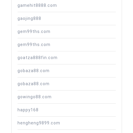
gamehit8888.com
gaojing888
gem99ths.com
gem99ths.com
goatza888fin.com
gobaza88.com
gobaza88.com
gowingo88.com
happy168
hengheng9899.com