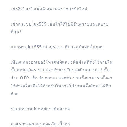
เข้าถึงโปรโมชั่นพิเศษเฉพาะสมาชิกใหม่
เข้าสู่ระบบ lux555 เช่นไรให้ไม่มีอันตรายและสบาย
ที่สุด?
แนวทาง lux555 เข้าสู่ระบบ ที่ปลอดภัยทุกขั้นตอน
เพียงแต่กรอกเบอร์โทรศัพท์และรหัสผ่านที่ตั้งไว้ภายใน
ขั้นตอนสมัคร ระบบจะทำการรับรองตัวตนแบบ 2 ชั้น
ผ่าน OTP เพื่อเพิ่มความปลอดภัย รวมทั้งสามารถตั้งค่า
ให้จำเครื่องมือไว้สำหรับในการใช้งานครั้งถัดมาได้อีก
ด้วย
ระบบความปลอดภัยระดับสากล
มาตรการความปลอดภัย เนื้อหา