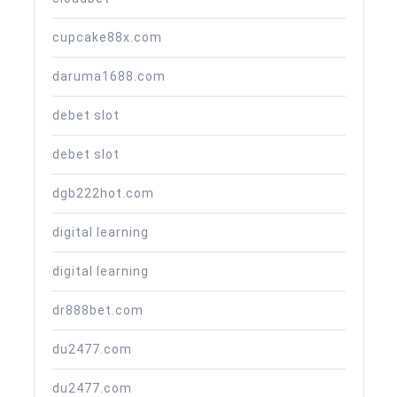
cupcake88x.com
daruma1688.com
debet slot
debet slot
dgb222hot.com
digital learning
digital learning
dr888bet.com
du2477.com
du2477.com