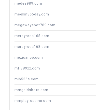
medee989.com
meekin365day.com
megawaysbet789.com
mercyrosa168.com
mercyrosa168.com
mexicanoo.com
mfj889xx.com
mib555s.com
mmgoldsbets.com
mmplay-casino.com