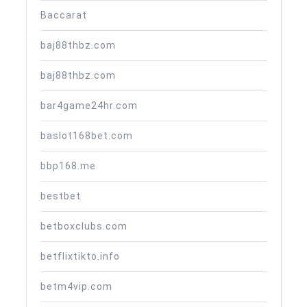
Baccarat
baj88thbz.com
baj88thbz.com
bar4game24hr.com
baslot168bet.com
bbp168.me
bestbet
betboxclubs.com
betflixtikto.info
betm4vip.com