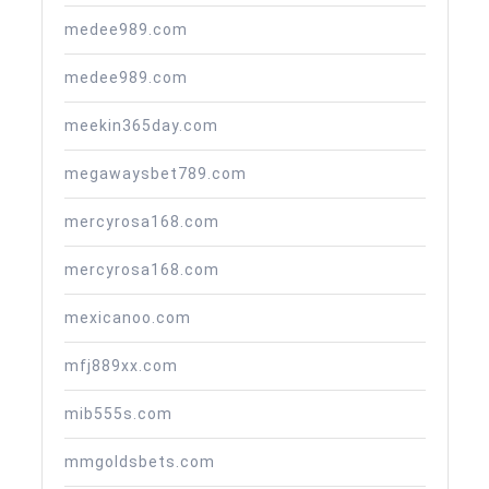
medee989.com
medee989.com
meekin365day.com
megawaysbet789.com
mercyrosa168.com
mercyrosa168.com
mexicanoo.com
mfj889xx.com
mib555s.com
mmgoldsbets.com