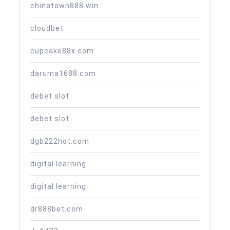
chinatown888.win
cloudbet
cupcake88x.com
daruma1688.com
debet slot
debet slot
dgb222hot.com
digital learning
digital learning
dr888bet.com