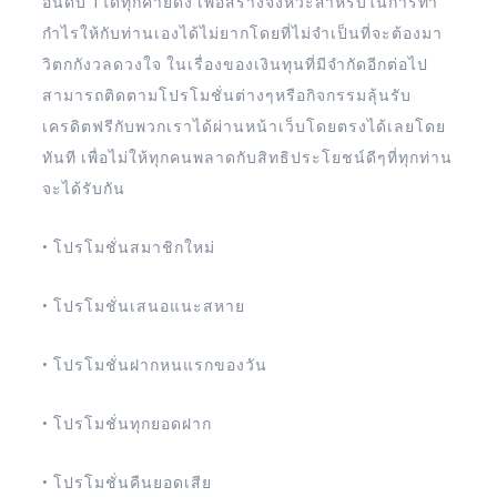
อันดับ 1ได้ทุกค่ายดัง เพื่อสร้างจังหวะสำหรับในการทำ
กำไรให้กับท่านเองได้ไม่ยากโดยที่ไม่จำเป็นที่จะต้องมา
วิตกกังวลดวงใจ ในเรื่องของเงินทุนที่มีจำกัดอีกต่อไป
สามารถติดตามโปรโมชั่นต่างๆหรือกิจกรรมลุ้นรับ
เครดิตฟรีกับพวกเราได้ผ่านหน้าเว็บโดยตรงได้เลยโดย
ทันที เพื่อไม่ให้ทุกคนพลาดกับสิทธิประโยชน์ดีๆที่ทุกท่าน
จะได้รับกัน
• โปรโมชั่นสมาชิกใหม่
• โปรโมชั่นเสนอแนะสหาย
• โปรโมชั่นฝากหนแรกของวัน
• โปรโมชั่นทุกยอดฝาก
• โปรโมชั่นคืนยอดเสีย