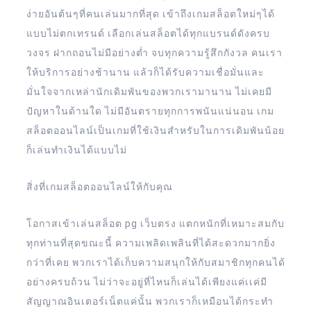
ง่ายอันต้นๆที่คนเล่นมากที่สุด เข้าถึงเกมสล็อตใหม่ๆได้
แบบไม่ตกเทรนด์ เลือกเล่นสล็อตได้ทุกแบรนด์ดังครบ
วงจร ฝากถอนไม่มีอย่างต่ำ จบทุกความรู้สึกกังวล คนเรา
ให้บริการอย่างช้านาน แล้วก็ได้รับความเชื่อมั่นและ
มั่นใจจากเหล่านักเดิมพันของพวกเรามานาน ไม่เคยมี
ปัญหาในด้านใด ไม่มีอันตรายทุกการพนันแน่นอน เกม
สล็อตออนไลน์เป็นเกมที่ใช้เงินสำหรับในการเดิมพันน้อย
ก็เล่นทำเงินได้แบบไม่
สิ่งที่เกมสล็อตออนไลน์ให้กับคุณ
โอกาสเข้าเล่นสล็อต pg เว็บตรง แตกหนักที่เหมาะสมกับ
ทุกท่านที่สุดขณะนี้ ความเพลิดเพลินที่ได้สะดวกมากยิ่ง
กว่าที่เคย พวกเราได้เก็บความสนุกให้กับสมาชิกทุกคนได้
อย่างครบถ้วน ไม่ว่าจะอยู่ที่ไหนก็เล่นได้เพียงแค่เเค่มี
สัญญาณอินเตอร์เน็ตแค่นั้น พวกเราก็เหมือนได้กระทำ