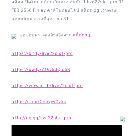
สล็อตเปิดใหม่ สล็อตเว็บตรง อันดับ 1 live22slot.pro 31
FEB 2566 Finley คาสิโนออนไลน์ สล็อต pg เว็บตรง
แตกหนักมาแรงที่สุด Top 81
ขอขอบพระคุณอ้างอิงจาก
สล็อตpg
https://bit.ly/live22slot-pro
https://ow.ly/AOiv50Qic5B
https://wow.in.th/live22slot-pro
https://t.co/GhcvyvGzks
http://gg.gg/live22slot-pro