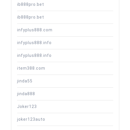
ib888pro.bet
ib888pro.bet
infyplus888.com
infyplus888.info
infyplus888.info
item388.com
jinda55
jinda888
Joker123
joker123auto