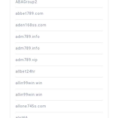
ABAGroup2
abbet789.com
aden168ss.com
adm789.info
adm789.info
adm789.vip
allbet24hr
allin99win.win
allin99win.win
allone745s.com
alot66