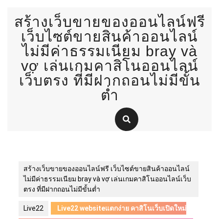
Skip
สร้างเว็บขายของออนไลน์ฟรี
to
content
เว็บไซต์ขายสินค้าออนไลน์
ไม่มีค่าธรรมเนียม bray và
vợ เล่นเกมคาสิโนออนไลน์
เว็บตรง ที่มีฝากถอนไม่มีขั้น
ต่ำ
สร้างเว็บขายของออนไลน์ฟรี เว็บไซต์ขายสินค้าออนไลน์
ไม่มีค่าธรรมเนียม bray và vợ เล่นเกมคาสิโนออนไลน์เว็บ
ตรง ที่มีฝากถอนไม่มีขั้นต่ำ
Live22
Live22 websiteแตกง่าย คาสิโนเว็บเปิดใหม่