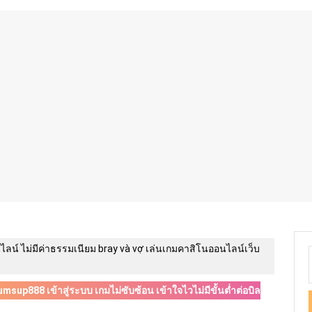
ลน์ ไม่มีค่าธรรมเนียม bray và vợ เล่นเกมคาสิโนออนไลน์เว็บ
f
p888 เข้าสู่ระบบ เกมไม่ซับซ้อน เข้าใจไวไม่มีขั้นต่ำต่อบิล