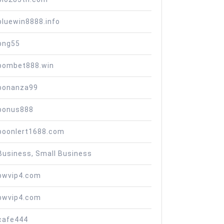
bluewin8888.info
bng55
bombet888.win
bonanza99
bonus888
boonlert1688.com
Business, Small Business
bwvip4.com
bwvip4.com
cafe444