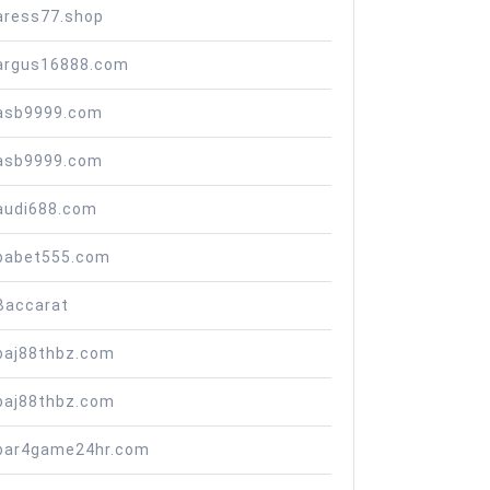
aress77.shop
argus16888.com
asb9999.com
asb9999.com
audi688.com
babet555.com
Baccarat
baj88thbz.com
baj88thbz.com
bar4game24hr.com