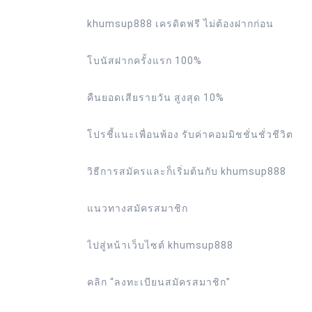
khumsup888 เครดิตฟรี ไม่ต้องฝากก่อน
โบนัสฝากครั้งแรก 100%
คืนยอดเสียรายวัน สูงสุด 10%
โปรชี้แนะเพื่อนพ้อง รับค่าคอมมิชชั่นชั่วชีวิต
วิธีการสมัครและก็เริ่มต้นกับ khumsup888
แนวทางสมัครสมาชิก
ไปสู่หน้าเว็บไซต์ khumsup888
คลิก “ลงทะเบียนสมัครสมาชิก”