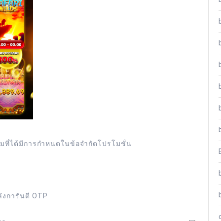
มที่ได้มีการกำหนดในข้อจำกัดโปรโมชั่น
ลังการันตี OTP