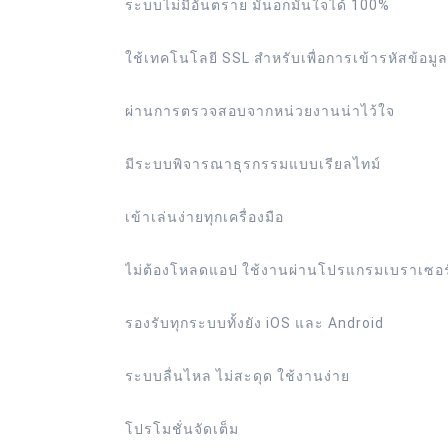
ระบบไม่มีอันตราย มั่นอกมั่นใจได้ 100%
ใช้เทคโนโลยี SSL สำหรับเพื่อการเข้ารหัสข้อมูล
ผ่านการตรวจสอบจากหน่วยงานน่าไว้ใจ
มีระบบพิจารณาธุรกรรมแบบเรียลไทม์
เข้าเล่นง่ายทุกเครื่องมือ
ไม่ต้องโหลดแอป ใช้งานผ่านโปรแกรมเบราเซอร์
รองรับทุกระบบทั้งยัง iOS และ Android
ระบบลื่นไหล ไม่สะดุด ใช้งานง่าย
โปรโมชั่นจัดเต็ม