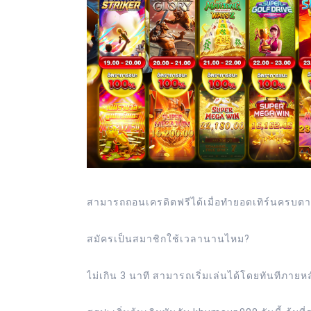
สามารถถอนเครดิตฟรีได้เมื่อทำยอดเทิร์นครบตา
สมัครเป็นสมาชิกใช้เวลานานไหม?
ไม่เกิน 3 นาที สามารถเริ่มเล่นได้โดยทันทีภายห