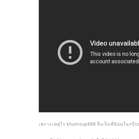
เพราะเหตุไร khumsup888 จึงเป็นที่นิยมในกรุ๊ปน