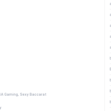
SA Gaming, Sexy Baccarat
y