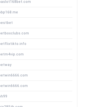
baslot168bet.com
bbp168.me
bestbet
betboxclubs.com
betflixtikto.info
betm4vip.com
betway
betwin6666.com
betwin6666.com
bh99
bio285th.com