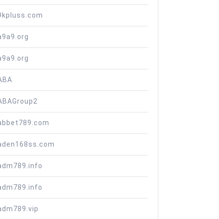
9kpluss.com
a9a9.org
a9a9.org
ABA
ABAGroup2
abbet789.com
aden168ss.com
adm789.info
adm789.info
adm789.vip