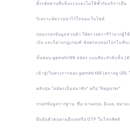
ตั้งรหัสผ่านที่แข็งแรงและไม่ใช้ซ้ำกับบริการอื่น
วิเคราะห์ความน่าไว้ใจของเว็บไซต์
ก่อนกรอกข้อมูลส่วนตัว ให้ตรวจตรารีวิวจากผู้ใ
เงิน และก็อ่านกฎเกณฑ์-ข้อตกลงของโปรโมชั่นเ
ขั้นตอน gamehit88 สมัคร แบบทีละลำดับขั้น (ตั
เข้าสู่เว็บทางการของ gamehit88 (ตรวจดู URL ใ
คลิกปุ่ม “สมัครเป็นสมาชิก” หรือ “Register”
กรอกข้อมูลรากฐาน: ชื่อ-นามสกุล, อีเมล, หมายเล
ยืนยันตัวตนผ่านอีเมลหรือ OTP ในโทรศัพท์