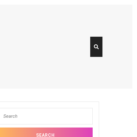
Search
or: