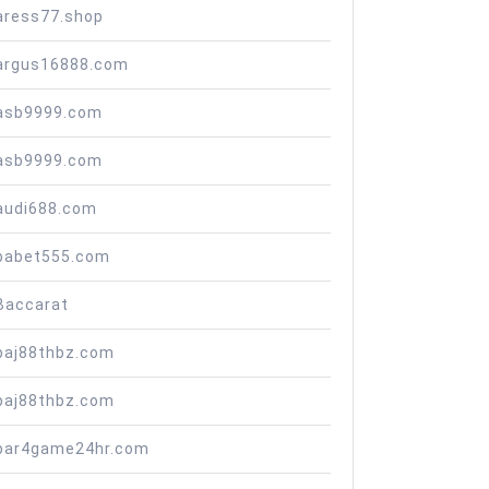
aress77.shop
argus16888.com
asb9999.com
asb9999.com
audi688.com
babet555.com
Baccarat
baj88thbz.com
baj88thbz.com
bar4game24hr.com