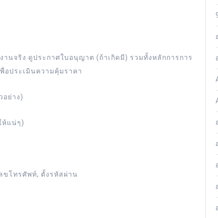
ช้งานจริง ดูประกาศใบอนุญาต (ถ้าเกิดมี) รวมทั้งหลักการการ
พื่อประเมินความคุ้มราคา
วอย่าง)
ห้แน่ๆ)
ขโทรศัพท์, ตั้งรหัสผ่าน