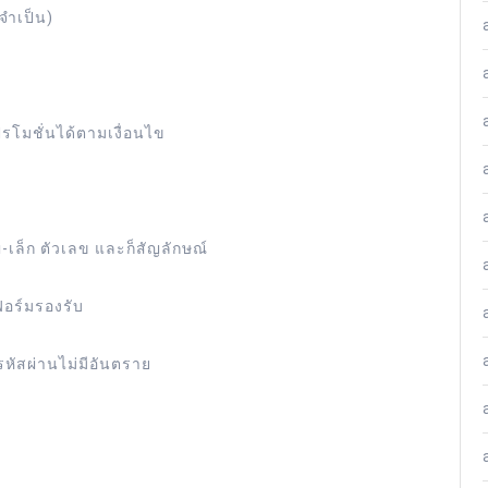
ำเป็น)
รโมชั่นได้ตามเงื่อนไข
่-เล็ก ตัวเลข และก็สัญลักษณ์
ฟอร์มรองรับ
รหัสผ่านไม่มีอันตราย