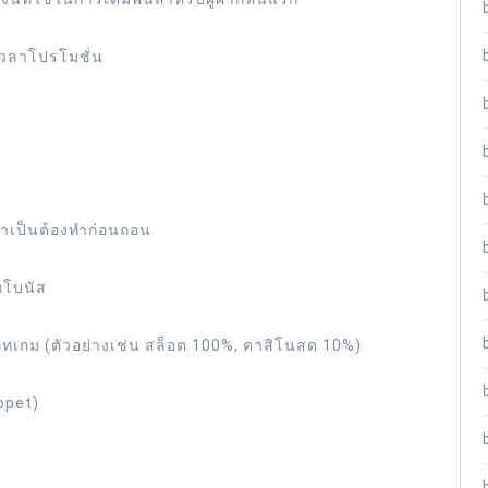
งเวลาโปรโมชั่น
่จำเป็นต้องทำก่อนถอน
กโบนัส
เภทเกม (ตัวอย่างเช่น สล็อต 100%, คาสิโนสด 10%)
ppet)