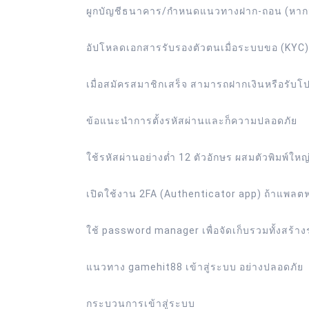
ผูกบัญชีธนาคาร/กำหนดแนวทางฝาก-ถอน (หากจ
อัปโหลดเอกสารรับรองตัวตนเมื่อระบบขอ (KYC)
เมื่อสมัครสมาชิกเสร็จ สามารถฝากเงินหรือรับโป
ข้อแนะนำการตั้งรหัสผ่านและก็ความปลอดภัย
ใช้รหัสผ่านอย่างต่ำ 12 ตัวอักษร ผสมตัวพิมพ์ใหญ
เปิดใช้งาน 2FA (Authenticator app) ถ้าแพลต
ใช้ password manager เพื่อจัดเก็บรวมทั้งสร้าง
แนวทาง gamehit88 เข้าสู่ระบบ อย่างปลอดภัย
กระบวนการเข้าสู่ระบบ