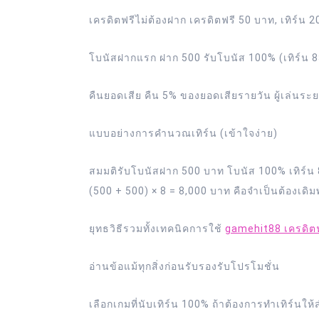
เครดิตฟรีไม่ต้องฝาก เครดิตฟรี 50 บาท, เทิร์น
โบนัสฝากแรก ฝาก 500 รับโบนัส 100% (เทิร์น 8
คืนยอดเสีย คืน 5% ของยอดเสียรายวัน ผู้เล่นระ
แบบอย่างการคำนวณเทิร์น (เข้าใจง่าย)
สมมติรับโบนัสฝาก 500 บาท โบนัส 100% เทิร์น 8×
(500 + 500) × 8 = 8,000 บาท คือจำเป็นต้องเ
ยุทธวิธีรวมทั้งเทคนิคการใช้
gamehit88 เครดิตฟ
อ่านข้อแม้ทุกสิ่งก่อนรับรองรับโปรโมชั่น
เลือกเกมที่นับเทิร์น 100% ถ้าต้องการทำเทิร์นให้ส