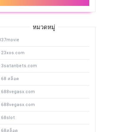
หมวดหมู่
037movie
123xos.com
13satanbets.com
168 สล็อต
1688vegasx.com
1688vegasx.com
168slot
168สล็อต