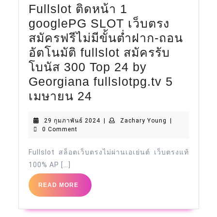
Fullslot ติดหน้า 1
googlePG SLOT เว็บตรง
สมัครฟรีไม่มีขั้นต่ำฝาก-ถอน
อัตโนมัติ fullslot สมัครรับ
โบนัส 300 Top 24 by
Georgiana fullslotpg.tv 5
Fullslot
เมษายน 24
ติด
29
Zachary
29 กุมภาพันธ์ 2024
|
Zachary Young
|
หน้า
กุมภาพันธ์
Young
0 Comment
1
2024
googlePG
Fullslot สล็อตเว็บตรงไม่ผ่านเอเย่นต์ เว็บตรงแท้
100% AP […]
SLOT
เว็บ
READ
READ MORE
MORE
ตรง
สมัคร