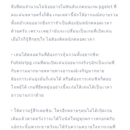
สิ่งที่คนจำนวนไม่น้อยอาจไม่ทันสังเกตบนเกม pgslot ที่
คนเล่นหลายครั้งก็คือ เกมเหล่านี้มักให้อารมณ์สบายรวม
ทั้งสม่ำเสมอมากยิ่งกว่าจำเป็นต้องลุ้นหนักตลอดเวลา
ด้วยครับ เพราะเหตุว่ามันจะเปลี่ยนเป็นเกมที่เปิดเล่น
เมื่อไรก็รู้สึกสุขใจ ไม่ต้องคิดหนักตลอดเวลา
• เล่นได้ตลอดวันที่ต้องการลุ้นรวมทั้งอยากชิล:
Fullslotpg เกมที่คนเปิดเล่นบ่อยมากจริงๆมักเป็นเกมที่
กับความมากมายหลายทางอารมณ์เจริญมากมาย
ต้องการเล่นมุ่งมั่นก็เล่นได้ หรือต้องการเล่นชิลก็ตอบ
โจทย์ได้ เกมที่ยืดหยุ่นอย่างนี้จะก่อให้เล่นได้เป็นเวลา
ยาวนานกว่าด้วย
• ให้ความรู้สึกเคยชิน: ใครอีกหลายๆคนไม่ได้เปิดเกม
เดิมแล้วคาดหวังว่าจะได้โบนัสใหญ่ทุกคราวหรอกครับ
แม้กระนั้นพวกเขาหวังจะได้รับความสบายใจจากเกมที่