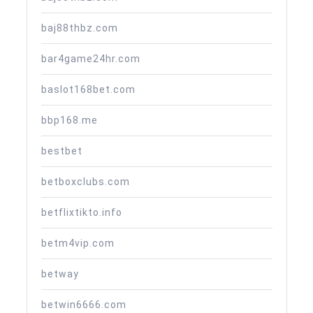
baj88thbz.com
bar4game24hr.com
baslot168bet.com
bbp168.me
bestbet
betboxclubs.com
betflixtikto.info
betm4vip.com
betway
betwin6666.com