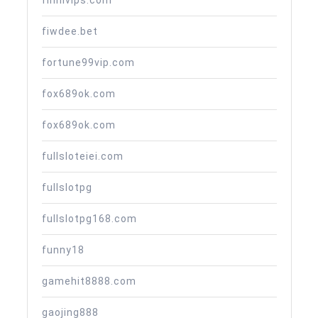
finnivips.com
fiwdee.bet
fortune99vip.com
fox689ok.com
fox689ok.com
fullsloteiei.com
fullslotpg
fullslotpg168.com
funny18
gamehit8888.com
gaojing888