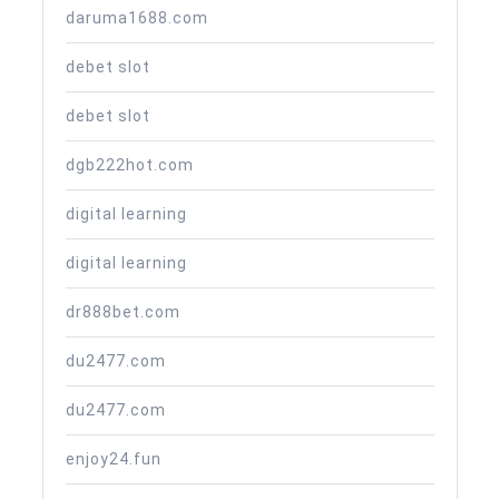
daruma1688.com
debet slot
debet slot
dgb222hot.com
digital learning
digital learning
dr888bet.com
du2477.com
du2477.com
enjoy24.fun