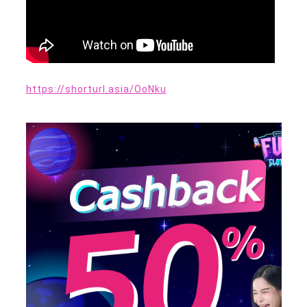
https://shorturl.asia/OoNku