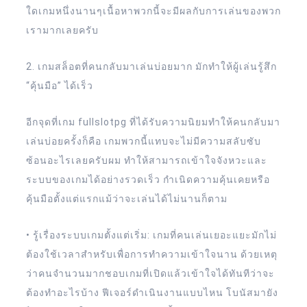
ใดเกมหนึ่งนานๆเนื้อหาพวกนี้จะมีผลกับการเล่นของพวก
เรามากเลยครับ
2. เกมสล็อตที่คนกลับมาเล่นบ่อยมาก มักทำให้ผู้เล่นรู้สึก
“คุ้นมือ” ได้เร็ว
อีกจุดที่เกม fullslotpg ที่ได้รับความนิยมทำให้คนกลับมา
เล่นบ่อยครั้งก็คือ เกมพวกนี้แทบจะไม่มีความสลับซับ
ซ้อนอะไรเลยครับผม ทำให้สามารถเข้าใจจังหวะและ
ระบบของเกมได้อย่างรวดเร็ว กำเนิดความคุ้นเคยหรือ
คุ้นมือตั้งแต่แรกแม้ว่าจะเล่นได้ไม่นานก็ตาม
• รู้เรื่องระบบเกมตั้งแต่เริ่ม: เกมที่คนเล่นเยอะแยะมักไม่
ต้องใช้เวลาสำหรับเพื่อการทำความเข้าใจนาน ด้วยเหตุ
ว่าคนจำนวนมากชอบเกมที่เปิดแล้วเข้าใจได้ทันทีว่าจะ
ต้องทำอะไรบ้าง ฟีเจอร์ดำเนินงานแบบไหน โบนัสมายัง