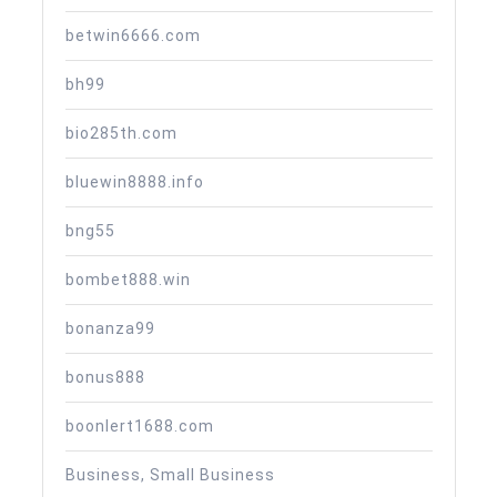
betwin6666.com
bh99
bio285th.com
bluewin8888.info
bng55
bombet888.win
bonanza99
bonus888
boonlert1688.com
Business, Small Business