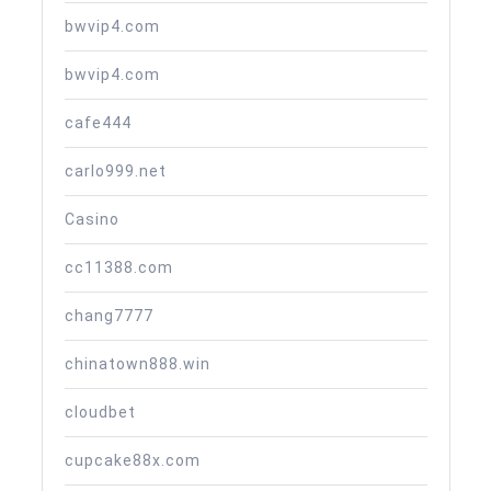
bwvip4.com
bwvip4.com
cafe444
carlo999.net
Casino
cc11388.com
chang7777
chinatown888.win
cloudbet
cupcake88x.com