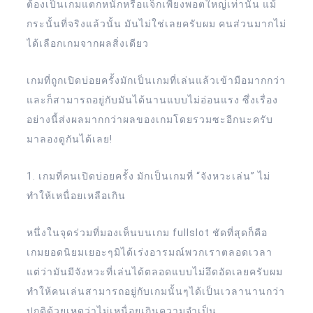
ต้องเป็นเกมแตกหนักหรือแจ็กเพียงพอตใหญ่เท่านั้น แม้
กระนั้นที่จริงแล้วนั้น มันไม่ใช่เลยครับผม คนส่วนมากไม่
ได้เลือกเกมจากผลสิ่งเดียว
เกมที่ถูกเปิดบ่อยครั้งมักเป็นเกมที่เล่นแล้วเข้ามือมากกว่า
และก็สามารถอยู่กับมันได้นานแบบไม่อ่อนแรง ซึ่งเรื่อง
อย่างนี้ส่งผลมากกว่าผลของเกมโดยรวมซะอีกนะครับ
มาลองดูกันได้เลย!
1. เกมที่คนเปิดบ่อยครั้ง มักเป็นเกมที่ “จังหวะเล่น” ไม่
ทำให้เหนื่อยเหลือเกิน
หนึ่งในจุดร่วมที่มองเห็นบนเกม fullslot ชัดที่สุดก็คือ
เกมยอดนิยมเยอะๆมิได้เร่งอารมณ์พวกเราตลอดเวลา
แต่ว่ามันมีจังหวะที่เล่นได้ตลอดแบบไม่อึดอัดเลยครับผม
ทำให้คนเล่นสามารถอยู่กับเกมนั้นๆได้เป็นเวลานานกว่า
ปกติด้วยเหตุว่าไม่เหนื่อยเกินความจำเป็น