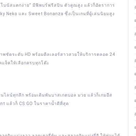
โบนัสแตกง่าย” มีฟีพบร์ฟรีสปิน ตัวคูณสูง แล้วก็อัตราการ
ky Neko และ Sweet Bonanza ซึ่งเป็นเกมที่ผู้เล่นนิยมสูง
พชัดระดับ HD พร้อมดีลเลอร์สาวสวยให้บริการตลอด 24
ล็คแจ็คให้เลือกครบทุกโต๊ะ
นไลน์ทุกลีก พร้อมเดิมพันบาสเกตบอล มวย แล้วก็เกมอีส
nt แล้วก็ CS:GO ในราคาน้ำดีที่สุด
ากกินแบ่งลาว ลอตเตอรี่หุ้น และสลากกินแบ่งยี่กี ให้ท่านได้