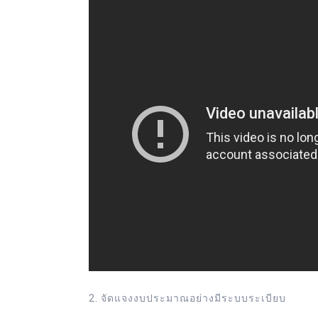
2. จัดแจงงบประมาณอย่างมีระบบระเบียบ