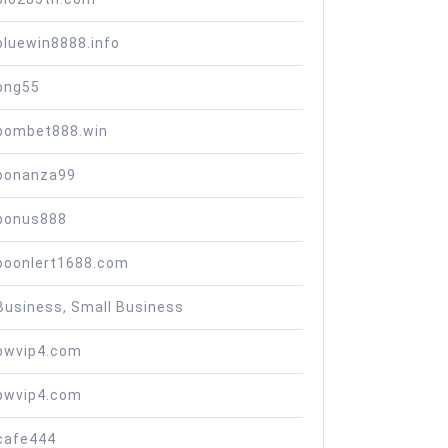
bluewin8888.info
bng55
bombet888.win
bonanza99
bonus888
boonlert1688.com
Business, Small Business
bwvip4.com
bwvip4.com
cafe444