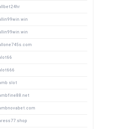
allbet24hr
allin99win.win
allin99win.win
allone745s.com
alot66
alot666
amb slot
ambfine88.net
ambnovabet.com
aress77.shop