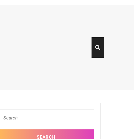
Search
or: