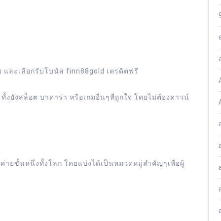
 และเลือกรับโบนัส finn88gold เครดิตฟรี
ั้งยังสล็อต บาคาร่า หรือเกมอื่นๆที่ถูกใจ โดยไม่ต้องดาวน์
ายชั้นหนึ่งทั้งโลก โดยแบ่งได้เป็นหมวดหมู่สำคัญๆเพื่อผู้