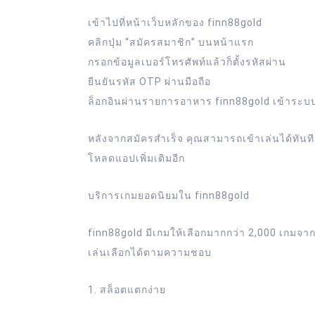
เข้าไปที่หน้าเว็บหลักของ finn88gold
คลิกปุ่ม “สมัครสมาชิก” บนหน้าแรก
กรอกข้อมูลเบอร์โทรศัพท์แล้วก็ตั้งรหัสผ่าน
ยืนยันรหัส OTP ผ่านมือถือ
ล็อกอินผ่านรายการอาหาร finn88gold เข้าระบบ
หลังจากสมัครสำเร็จ คุณสามารถเข้าเล่นได้ทันที ท
โหลดแอปเพิ่มเติมอีก
บริการเกมยอดนิยมใน finn88gold
finn88gold มีเกมให้เลือกมากกว่า 2,000 เกมจากค่
เล่นเลือกได้ตามความชอบ
1. สล็อตแตกง่าย