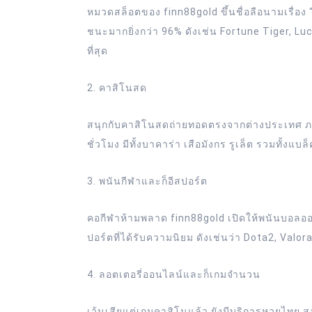
หมวดสล็อตของ finn88gold ขึ้นชื่อลือนามเรื่อง “
ชนะมากยิ่งกว่า 96% ดังเช่น Fortune Tiger, Luc
ที่สุด
2. คาสิโนสด
สนุกกับคาสิโนสดถ่ายทอดตรงจากต่างประเทศ ภา
ชั่วโมง มีทั้งบาคาร่า เสือมังกร รูเล็ต รวมทั้งแบ
3. พนันกีฬาและก็อีสปอร์ต
คอกีฬาห้ามพลาด finn88gold เปิดให้พนันบอลออ
ปอร์ตที่ได้รับความนิยม ดังเช่นว่า Dota2, Valora
4. ลอตเตอรี่ออนไลน์และก็เกมจำนวน
เว้นเสียแต่เกมคาสิโนแล้ว ยังมีบริการหวยไทย สล