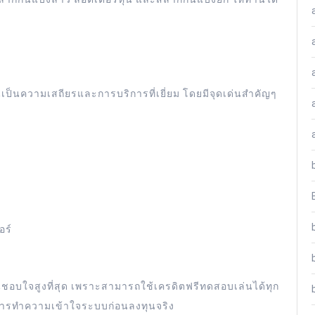
พนันเป็นความเสถียรและการบริการที่เยี่ยม โดยมีจุดเด่นสำคัญๆ
ด
อร์
เล่นชอบใจสูงที่สุด เพราะสามารถใช้เครดิตฟรีทดสอบเล่นได้ทุก
้องการทำความเข้าใจระบบก่อนลงทุนจริง