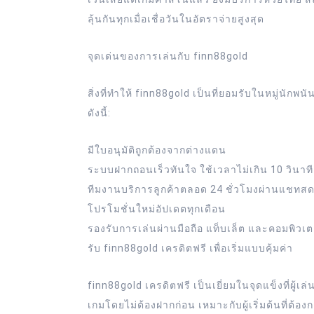
ลุ้นกันทุกเมื่อเชื่อวันในอัตราจ่ายสูงสุด
จุดเด่นของการเล่นกับ finn88gold
สิ่งที่ทำให้ finn88gold เป็นที่ยอมรับในหมู่นัก
ดังนี้:
มีใบอนุมัติถูกต้องจากต่างแดน
ระบบฝากถอนเร็วทันใจ ใช้เวลาไม่เกิน 10 วินาที
ทีมงานบริการลูกค้าตลอด 24 ชั่วโมงผ่านแชทส
โปรโมชั่นใหม่อัปเดตทุกเดือน
รองรับการเล่นผ่านมือถือ แท็บเล็ต และคอมพิวเต
รับ finn88gold เครดิตฟรี เพื่อเริ่มแบบคุ้มค่า
finn88gold เครดิตฟรี เป็นเยี่ยมในจุดแข็งที่ผู้
เกมโดยไม่ต้องฝากก่อน เหมาะกับผู้เริ่มต้นที่ต