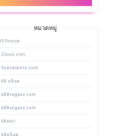
หมวดหมู่
037movie
123xos.com
13satanbets.com
168 สล็อต
1688vegasx.com
1688vegasx.com
168slot
168สล็อต