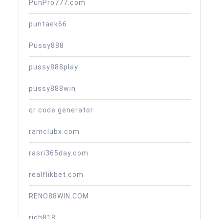
PunPro777.com
puntaek66
Pussy888
pussy888play
pussy888win
qr code generator
ramclubx.com
rasri365day.com
realflikbet.com
RENO88WIN.COM
rich818