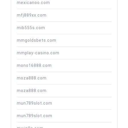
mexicanoo.com
mfj889xx.com
mib555s.com
mmgoldsbets.com
mmplay-casino.com
mono16888.com
moza888.com
moza888.com
mun789slot.com
mun789slot.com