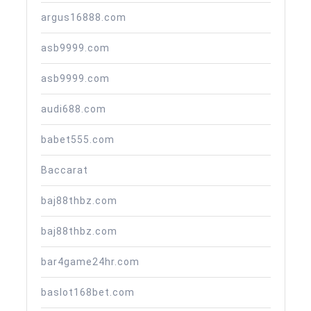
argus16888.com
asb9999.com
asb9999.com
audi688.com
babet555.com
Baccarat
baj88thbz.com
baj88thbz.com
bar4game24hr.com
baslot168bet.com