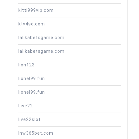
kitti999vip.com
ktv4sd.com
lalikabetsgame.com
lalikabetsgame.com
lion123
lionel99.fun
lionel99.fun
Live22
live22slot
lnw365bet.com