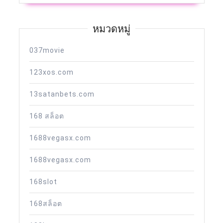
ออนไลน์
หมวดหมู่
037movie
123xos.com
13satanbets.com
168 สล็อต
1688vegasx.com
1688vegasx.com
168slot
168สล็อต