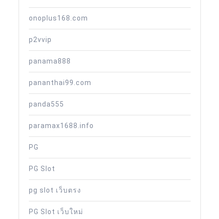
onoplus168.com
p2vvip
panama888
pananthai99.com
panda555
paramax1688.info
PG
PG Slot
pg slot เว็บตรง
PG Slot เว็บใหม่