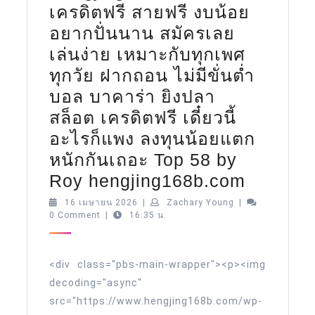
เครดิตฟรี สายฟรี งบน้อย
อยากปั่นนาน สมัครเลย
เล่นง่าย เหมาะกับทุกเพศ
ทุกวัย ฝากถอน ไม่มีขั่นต่ำ
บอล บาคาร่า ยิงปลา
สล็อต เครดิตฟรี เดี๋ยวนี้
อะไรก็แพง ลงทุนน้อยแตก
หนักกันเถอะ Top 58 by
Hengjin
Roy hengjing168b.com
25
16
Zachary
16 เมษายน 2026
|
Zachary Young
|
เมษายน
Young
0 Comment
|
16:35 น.
พ.ค.
2026
69
เครดิต
<div class="pbs-main-wrapper"><p><img
ฟรี
decoding="async"
src="https://www.hengjing168b.com/wp-
สาย