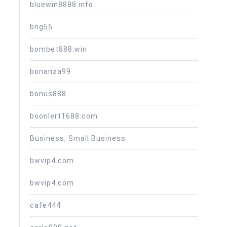
bluewin8888.info
bng55
bombet888.win
bonanza99
bonus888
boonlert1688.com
Business, Small Business
bwvip4.com
bwvip4.com
cafe444