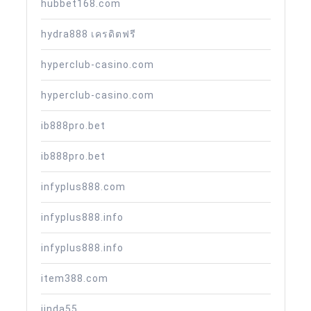
hubbet168.com
hydra888 เครดิตฟรี
hyperclub-casino.com
hyperclub-casino.com
ib888pro.bet
ib888pro.bet
infyplus888.com
infyplus888.info
infyplus888.info
item388.com
jinda55