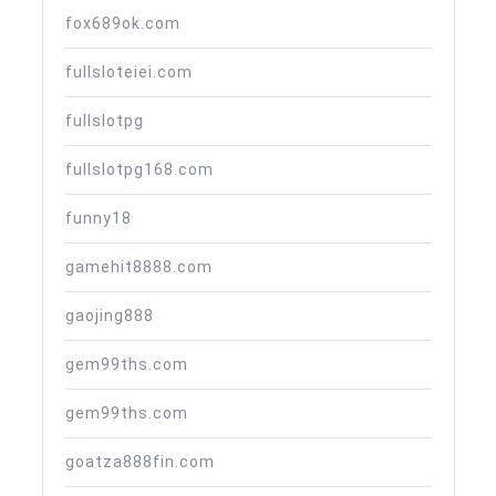
fox689ok.com
fullsloteiei.com
fullslotpg
fullslotpg168.com
funny18
gamehit8888.com
gaojing888
gem99ths.com
gem99ths.com
goatza888fin.com