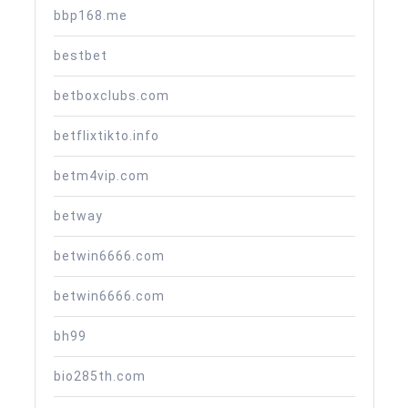
bbp168.me
bestbet
betboxclubs.com
betflixtikto.info
betm4vip.com
betway
betwin6666.com
betwin6666.com
bh99
bio285th.com