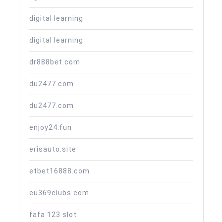
digital learning
digital learning
dr888bet.com
du2477.com
du2477.com
enjoy24.fun
erisauto.site
etbet16888.com
eu369clubs.com
fafa 123 slot