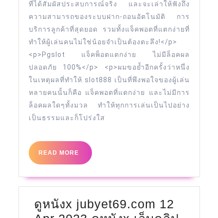
ที่ได้สัมผัสประสบการณ์จริง และจะเล่าให้ฟังถึง
ล่าสุด
ความสามารถของระบบฝาก-ถอนอัตโนมัติ การ
Top
บริการลูกค้าที่สุดยอด รวมทั้งแจ็คพอตที่แตกง่ายที่
40
ทำให้ผู้เล่นคนไม่ใช่น้อยจำเป็นต้องตะลึง!</p>
by
<p>Pgslot แจ็คพ็อตแตกง่าย ไม่มีล็อคผล
Layla
ปลอดภัย 100%</p> <p>ผมขอย้ำอีกครั้งว่าหนึ่ง
ในเหตุผลที่ทำให้ slot888 เป็นที่พึงพอใจของผู้เล่น
slot8
หลายคนนั้นก็คือ แจ็คพอตที่แตกง่าย และไม่มีการ
jinda
ล็อคผลใดๆทั้งมวล ทำให้ทุกการเล่นเป็นไปอย่าง
เป็นธรรมและก็โปร่งใส
READ
READ MORE
MORE
ดูหนังx jubyet69.com 12