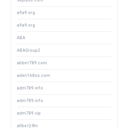
a9a9.org
a9a9.org
ABA
ABAGroup2
abbet789.com
aden168ss.com
adm789.info
adm789.info
adm789.vip
allbet24hr