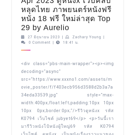
Apr 2023 ดูหนังx เว็บคลิป
หลุดไทย ภาพยนตร์หนังฟรี
หนัง 18 ฟรี ใหม่ล่าสุด Top
ดู
29 by Aurelio
หนังx
27
Zachary
27 มิถุนายน 2023
|
Zachary Young
|
มิถุนายน
Young
0 Comment
|
18:41 น.
jubyet69.com
2023
12
Apr
<div class="pbs-main-wrapper"><p><img
2023
decoding="async"
src="https://www.xxxno1.com/assets/m
ดู
ovie_poster/f/f403ecb956d3588d2b3a7a
หนังx
34eda33539.jpg" style="max-
เว็บ
width:400px;float:left;padding:10px 10px
คลิป
10px 0px;border:0px;"/>รีวิวดูหนังx รหัส
หลุด
K0794 เว็บไซต์ jubyet69</p> <p>วันนี้เรา
ไทย
มารีวิวหนังโป้หนังผู้ใหญ่69 รหัส K0794
เว็บไซต์ ดูหนังx เป็นหนังเรื่องราวแนวของ