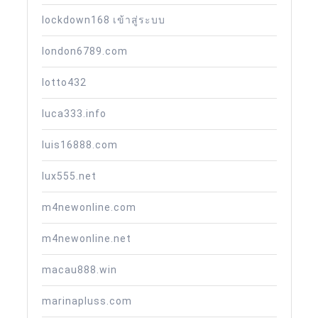
lockdown168 เข้าสู่ระบบ
london6789.com
lotto432
luca333.info
luis16888.com
lux555.net
m4newonline.com
m4newonline.net
macau888.win
marinapluss.com