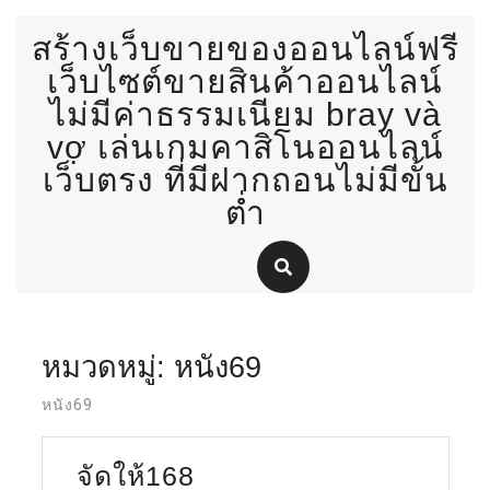
Skip
สร้างเว็บขายของออนไลน์ฟรี
to
content
เว็บไซต์ขายสินค้าออนไลน์
ไม่มีค่าธรรมเนียม bray và
vợ เล่นเกมคาสิโนออนไลน์
เว็บตรง ที่มีฝากถอนไม่มีขั้น
ต่ำ
หมวดหมู่:
หนัง69
หนัง69
จัดให้168