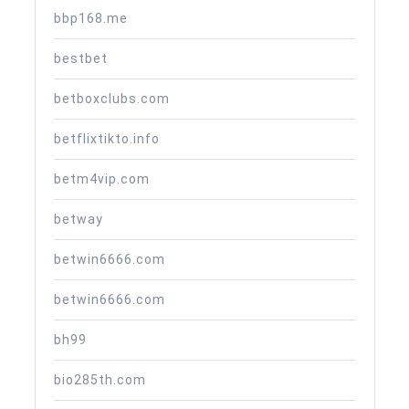
bbp168.me
bestbet
betboxclubs.com
betflixtikto.info
betm4vip.com
betway
betwin6666.com
betwin6666.com
bh99
bio285th.com