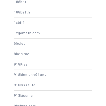
188bet
188betth
1xbit1
1xgameth.com
55slot
8lots.me
918Kiss
918kiss ดาวน์โหลด
918kissauto
918kissme
9kpluss.com