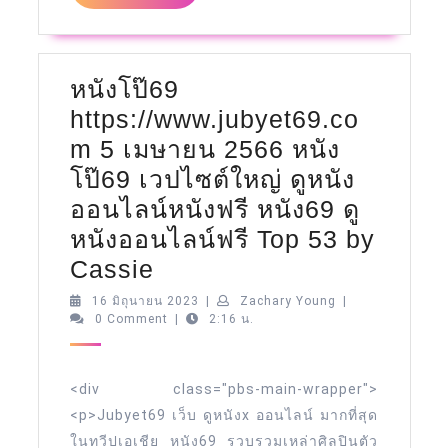
MORE
หนังโป๊69
https://www.jubyet69.co
m 5 เมษายน 2566 หนัง
โป๊69 เวปไซต์ใหญ่ ดูหนัง
ออนไลน์หนังฟรี หนัง69 ดู
หนังออนไลน์ฟรี Top 53 by
หนัง
Cassie
โป๊69
16
Zachary
16 มิถุนายน 2023
|
Zachary Young
|
มิถุนายน
Young
0 Comment
|
2:16 น.
https://www.jubyet69.c
2023
5
เมษายน
<div class="pbs-main-wrapper">
2566
<p>Jubyet69 เว็บ ดูหนังx ออนไลน์ มากที่สุด
ในทวีปเอเชีย หนัง69 รวบรวมเหล่าศิลปินตัว