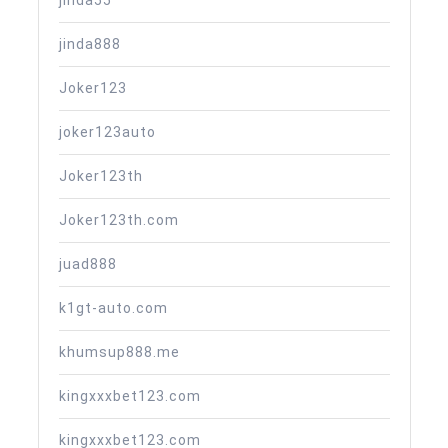
jinda888
Joker123
joker123auto
Joker123th
Joker123th.com
juad888
k1gt-auto.com
khumsup888.me
kingxxxbet123.com
kingxxxbet123.com