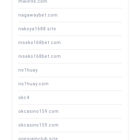
mwin9s.com
nagawaybet.com
nakoya1688.site
niseko168bet.com
niseko168bet.com
no1huay
no1huay.com
okc4
okcasino159.com
okcasino159.com
onesiamclub.site