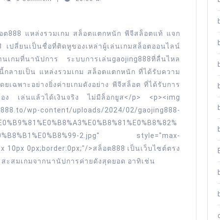
ยิง
ung
แจก
ปลา
หนัก
SLOT
อต888 แหล่งรวมเกม สล็อตแตกหนัก พีจีสล็อตแท้ แจก
เลือก
กีฬา
ปลี่ยนเป็นชื่อที่ติดหูของเหล่าผู้เล่นเกมสล็อตออนไลน์
เล่น
ด้านเกมที่นานัปการ ระบบการเล่นgaojing888ที่ลื่นไหล
คา
สล็อต888
งนี้กลายเป็น แหล่งรวมเกม สล็อตแตกหนัก ที่ได้รับความ
สิโน
ให้
ยเฉพาะอย่างยิ่งค่ายเกมดังอย่าง พีจีสล็อต ที่ได้รับการ
สล็อต888
กต้อง เล่นแล้วได้เงินจริง ไม่มีล็อกยูส</p> <p><img
รวย
ระบบ
g888.to/wp-content/uploads/2024/02/gaojing888-
เร็ว
ดี
E0%B9%81%E0%B8%A3%E0%B8%81%E0%B8%82%
พร้อม
ทำ
E0%B8%B1%E0%B8%99-2.jpg" style="max-
ระบบ
px 10px 0px;border:0px;"/>สล็อต888 เป็นเว็บไซต์ตรง
กำไร
เกม
 สะสมเกมจากนานัปการค่ายดังสุดยอด อาทิเช่น
ไม่
ที่
สะดุด
ทัน
Top
สมัย
66
พนัน