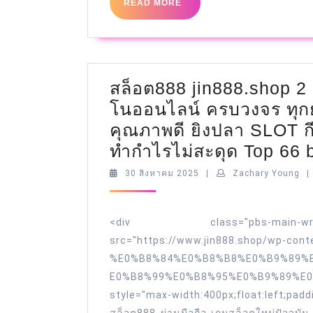
READ
READ MORE
MORE
สล็อต888 jin888.shop 2 
โนออนไลน์ ครบวงจร ทุก
คุณภาพดี ยิงปลา SLOT ก
ทำกำไรไม่สะดุด Top 66 
30
Za
30 สิงหาคม 2025
|
Zachary Young
|
สิงหาคม
Yo
2025
<div class="pbs-main-wr
src="https://www.jin888.shop/wp-cont
%E0%B8%84%E0%B8%B8%E0%B9%89%
E0%B8%99%E0%B8%95%E0%B9%89%E0%
style="max-width:400px;float:left;pa
สล็อต888 ผ่านมือถือ เกมสล็อตใหม่ปัจจุบัน