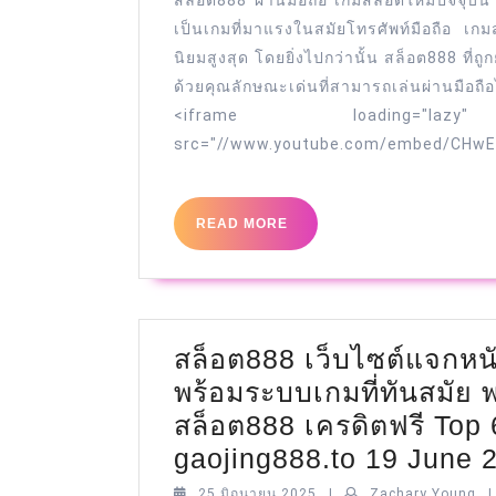
เป็นเกมที่มาแรงในสมัยโทรศัพท์มือถือ เก
นิยมสูงสุด โดยยิ่งไปกว่านั้น สล็อต888 ที่ถ
ด้วยคุณลักษณะเด่นที่สามารถเล่นผ่านมือถื
<iframe loading="laz
src="//www.youtube.com/embed/CHw
READ
READ MORE
MORE
สล็อต888 เว็บไซต์แจกหนั
พร้อมระบบเกมที่ทันสมัย พ
สล็อต888 เครดิตฟรี Top
gaojing888.to 19 June 
25
Za
25 มิถุนายน 2025
|
Zachary Young
|