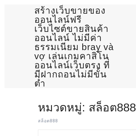
Skip
สร้างเว็บขายของ
to
ออนไลน์ฟรี
content
เว็บไซต์ขายสินค้า
ออนไลน์ ไม่มีค่า
ธรรมเนียม bray và
vợ เล่นเกมคาสิโน
ออนไลน์เว็บตรง ที่
มีฝากถอนไม่มีขั้น
ต่ำ
หมวดหมู่:
สล็อต888
สล็อต888