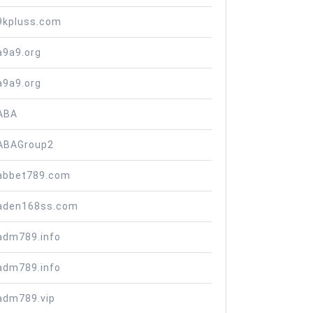
9kpluss.com
a9a9.org
a9a9.org
์
ABA
ABAGroup2
abbet789.com
aden168ss.com
adm789.info
adm789.info
adm789.vip