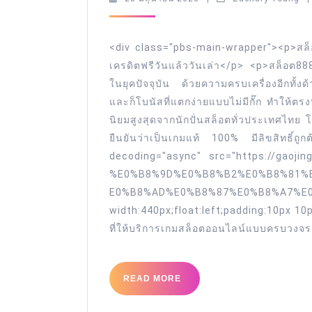
มิถุนายน
Yo
2025
<div class="pbs-main-wrapper"><p>สล็
เครดิตฟรีวันแล้ววันเล่า</p> <p>สล็อต888 เ
ในยุคปัจจุบัน ด้วยความครบเครื่องอีกทั้ง
และก็โบนัสที่แตกง่ายแบบไม่มีกั๊ก ทำให้ตร
นิยมสูงสุดจากนักปั่นสล็อตทั่วประเทศไทย โด
ยืนยันว่าเป็นเกมแท้ 100% มีลิขสิทธิ์ถู
decoding="async" src="https://gaojin
%E0%B8%9D%E0%B8%B2%E0%B8%81%
E0%B8%AD%E0%B8%87%E0%B8%A7%
width:440px;float:left;padding:10px 10
ที่ให้บริการเกมสล็อตออนไลน์แบบครบวงจร
READ
READ MORE
MORE