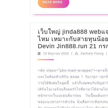
READ
READ MORE
MORE
เว็บใหญ่ jinda888 webแจก
ไหม เหมาะกับสายทุนน้อยห
Devin Jin888.run 21 ก
15
Za
15 มิถุนายน 2026
|
Zachary Young
|
มิถุนายน
Yo
2026
<div class="pbs-main-wrapper"><p>สล็อต
และไม่ต้องทำเทิร์น ตลอด 1 วัน</p> <p>ถ
รายได้พิเศษในยุคนี้ แล้วก็เคยพบกับปัญหากั
เทิร์นโอเวอร์จนถึงผลกำไรที่หามาได้หายไปซึ
หนักจากเว็บเอเย่นต์มาก่อน วันนี้ผมต้องก
ของแนวทางการทำเงิน นั่นคือการเลือกเล