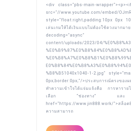
<div class="pbs-main-wrapper"><p><i
src="//www.youtube.com/embed/OJm
style="float:right;padding:10px 0px 1
เล่นเกมให้ได้เงินแบบไม่ต้องใช้
decoding="async" src=
content/uploads/2023/04/%E0%B8
%E0%B9%87%E0%B8%84%E0%B8%AD%E
%E0%B8%A7%E0%B8%B1%E0%B8%99%
E0%B8%84%E0%B8%A3%E0%B8%94%E
%B8%B51040x1040-1-2.jpg" style="max
0px;border:0px;"/>ประสบการณ์ตรงของผมที
ทำความเข้าใจได้แจ่มแจ้งคือ การหารายได้
เลือก “ช่องทาง” และ
href="https://www.jin888.work/">สล็อต8
ความสามารถ