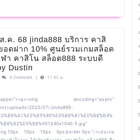
รับ
5,000
ฝาก-
ถอน
สะดวก
ส.ค. 68 jinda888 บริการ คาสิ
คุ้น
ยอดฝาก 10% ศูนย์รวมเกมสล็อต
ค่า
ีฬา คาสิโน สล็อต888 ระบบดี
สล็อต888
ต่อ
by Dustin
jin888.shop
การ
chary
0 Comment
|
17:02 น.
ung
2
ลงทุน
ส.ค.
สล็อต
apper"><p><img decoding="async"
68
ออนไลน์
ent/uploads/2023/07/Jinda888-
jinda888
เล่น
E0%B8%A1%E0%B9%80%E0%B8%81%E0%B8%B4%
บริการ
ที่
B8%B2%E0%B8%991040x1040-9.jpg"
คา
นี่
dding:10px 10px 10px 0px;border:0px;"/>เล่นเกม
 บันเทิงใจง่าย ได้เงินจริง</p> <p>ทำไม สล็อต888 ถึง