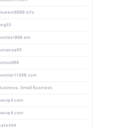
bluewin8888.info
bng55
bombet888.win
bonanza99
bonus888
boonlert1688.com
Business, Small Business
bwvip4.com
bwvip4.com
cafe444