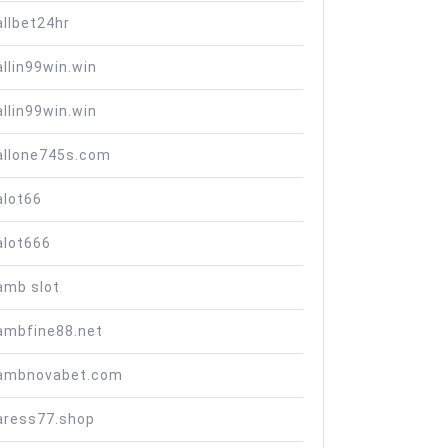
allbet24hr
allin99win.win
allin99win.win
allone745s.com
alot66
alot666
amb slot
ambfine88.net
ambnovabet.com
aress77.shop