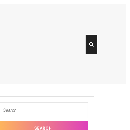
Search
or: