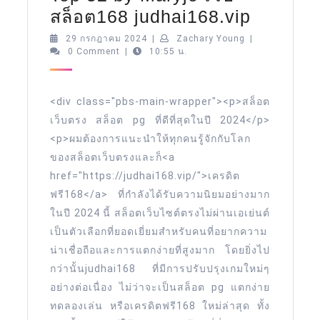
จัด
สล็อต168 judhai168.vip
ให้168
29
Zachary
29 กรกฎาคม 2024
|
Zachary Young
|
กรกฎาคม
Young
0 Comment
|
10:55 น.
website
2024
สิโน
6
<div class="pbs-main-wrapper"><p>สล็อต
ก.ย.
เว็บตรง สล็อต pg ที่ดีที่สุดในปี 2024</p>
<p>ผมต้องการแนะนำให้ทุกคนรู้จักกับโลก
2024
ของสล็อตเว็บตรงและก็<a
พนัน
href="https://judhai168.vip/">เครดิต
เว็บ
ฟรี168</a> ที่กำลังได้รับความนิยมอย่างมาก
แม่
ในปี 2024 นี้ สล็อตเว็บไซต์ตรงไม่ผ่านเอเย่นต์
เครดิต
เป็นตัวเลือกที่ยอดเยี่ยมสำหรับคนที่อยากความ
ฟรี168
น่าเชื่อถือและการแตกง่ายที่สูงมาก โดยยิ่งไป
ใหม่
กว่านั้นjudhai168 ที่มีการปรับปรุงเกมใหม่ๆ
อย่างต่อเนื่อง ไม่ว่าจะเป็นสล็อต pg แตกง่าย
ล่าสุด
ทดลองเล่น หรือเครดิตฟรี168 ใหม่ล่าสุด ทั้ง
Top