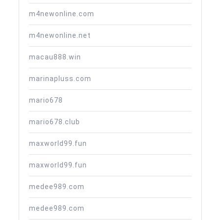
m4newonline.com
m4newonline.net
macau888.win
marinapluss.com
mario678
mario678.club
maxworld99.fun
maxworld99.fun
medee989.com
medee989.com