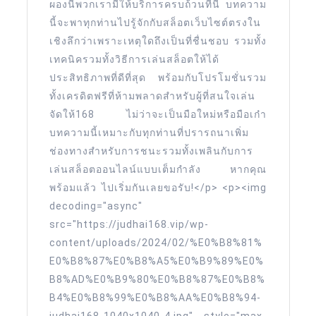
ผองนี้พวกเรามีให้บริการครบถ้วนที่นี่ บทความ
52
นี้จะพาทุกท่านไปรู้จักกับสล็อตเว็บไซต์ตรงใน
by
เชิงลึกว่าเพราะเหตุใดถึงเป็นที่ชื่นชอบ รวมทั้ง
Maryjo
เทคนิครวมทั้งวิธีการเล่นสล็อตให้ได้
เว็บ
ประสิทธิภาพที่ดีที่สุด พร้อมกับโปรโมชั่นรวม
ทั้งเครดิตฟรีที่ห้ามพลาดสำหรับผู้ที่สนใจเล่น
สล็อต16
จัดให้168 ไม่ว่าจะเป็นมือใหม่หรือมือเก๋า
judhai1
บทความนี้เหมาะกับทุกท่านที่ปรารถนาเพิ่ม
ช่องทางสำหรับการชนะรวมทั้งเพลินกับการ
เล่นสล็อตออนไลน์แบบเต็มกำลัง หากคุณ
พร้อมแล้ว ไปเริ่มกันเลยขอรับ!</p> <p><img
decoding="async"
src="https://judhai168.vip/wp-
content/uploads/2024/02/%E0%B8%81%
E0%B8%87%E0%B8%A5%E0%B9%89%E0%
B8%AD%E0%B9%80%E0%B8%87%E0%B8%
B4%E0%B8%99%E0%B8%AA%E0%B8%94-