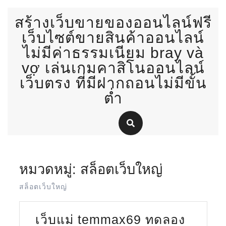
Skip
สร้างเว็บขายของออนไลน์ฟรี
to
content
เว็บไซต์ขายสินค้าออนไลน์
ไม่มีค่าธรรมเนียม bray và
vợ เล่นเกมคาสิโนออนไลน์
เว็บตรง ที่มีฝากถอนไม่มีขั้น
ต่ำ
หมวดหมู่:
สล็อตเว็บใหญ่
สล็อตเว็บใหญ่
เว็บแม่ temmax69 ทดลอง