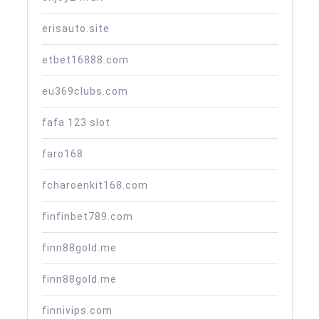
erisauto.site
etbet16888.com
eu369clubs.com
fafa 123 slot
faro168
fcharoenkit168.com
finfinbet789.com
finn88gold.me
finn88gold.me
finnivips.com