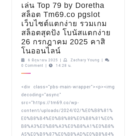
เล่น Top 79 by Doretha
สล็อต Tm69.co pgslot
เว็บไซต์แตกง่าย รวมเกม
สล็อตสุดปัง โบนัสแตกง่าย
26 กรกฎาคม 2025 คาสิ
เว็บ
โนออนไลน์
แม่
6
Zachary
6 มิถุนายน 2025
|
Zachary Young
|
มิถุนายน
Young
0 Comment
|
14:28 น.
temmax69
2025
ทดลอง
เล่น
<div class="pbs-main-wrapper"><p><img
Top
decoding="async"
src="https://tm69.co/wp-
79
content/uploads/2024/02/%E0%B8%81%
by
E0%B8%B4%E0%B8%88%E0%B8%81%E0%
Doretha
B8%A3%E0%B8%A3%E0%B8%A1%E0%B8%
สล็อต
A5%E0%B9%87%E0%B8%AD%E0%B8%84%