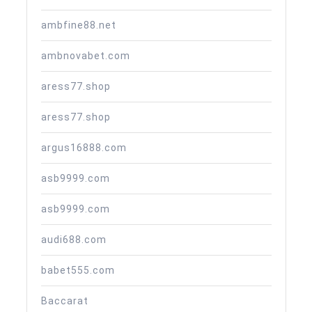
ambfine88.net
ambnovabet.com
aress77.shop
aress77.shop
argus16888.com
asb9999.com
asb9999.com
audi688.com
babet555.com
Baccarat