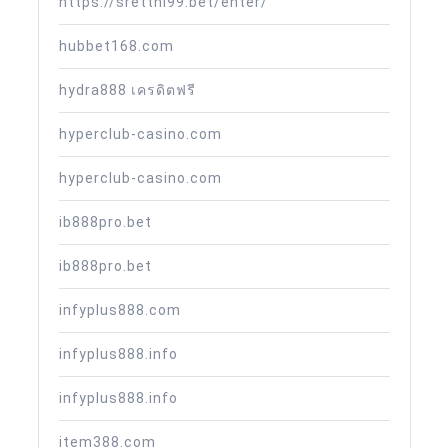
https://sretthi99.bet/enter/
hubbet168.com
hydra888 เครดิตฟรี
hyperclub-casino.com
hyperclub-casino.com
ib888pro.bet
ib888pro.bet
infyplus888.com
infyplus888.info
infyplus888.info
item388.com