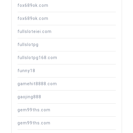
fox689ok.com
fox689ok.com
fullsloteiei.com
fullslotpg
fullslotpg168.com
funny18
gamehit8888.com
gaojing888
gem99ths.com
gem99ths.com