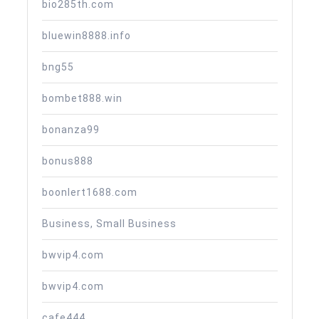
bio285th.com
bluewin8888.info
bng55
bombet888.win
bonanza99
bonus888
boonlert1688.com
Business, Small Business
bwvip4.com
bwvip4.com
cafe444