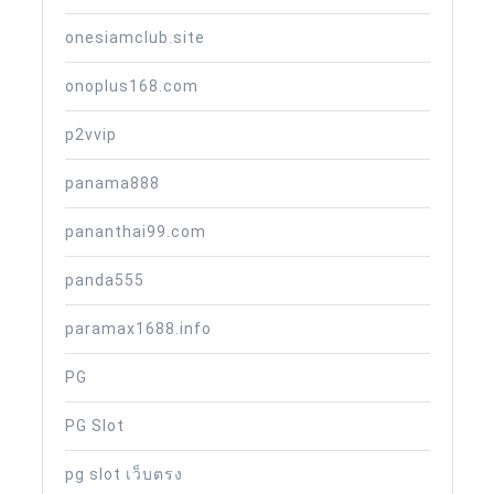
onesiamclub.site
onoplus168.com
p2vvip
panama888
pananthai99.com
panda555
paramax1688.info
PG
PG Slot
pg slot เว็บตรง