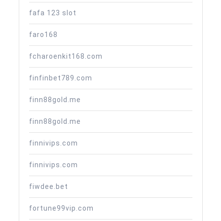
fafa 123 slot
faro168
fcharoenkit168.com
finfinbet789.com
finn88gold.me
finn88gold.me
finnivips.com
finnivips.com
fiwdee.bet
fortune99vip.com