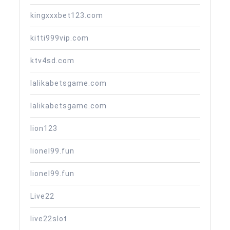
kingxxxbet123.com
kitti999vip.com
ktv4sd.com
lalikabetsgame.com
lalikabetsgame.com
lion123
lionel99.fun
lionel99.fun
Live22
live22slot