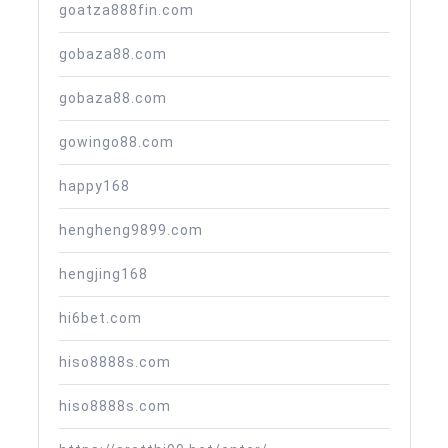
goatza888fin.com
gobaza88.com
gobaza88.com
gowingo88.com
happy168
hengheng9899.com
hengjing168
hi6bet.com
hiso8888s.com
hiso8888s.com