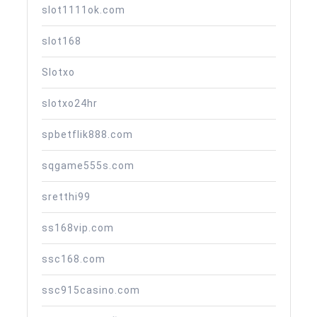
slot1111ok.com
slot168
Slotxo
slotxo24hr
spbetflik888.com
sqgame555s.com
sretthi99
ss168vip.com
ssc168.com
ssc915casino.com