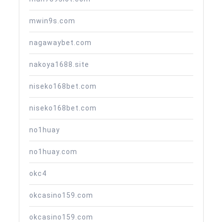
mwin9s.com
nagawaybet.com
nakoya1688.site
niseko168bet.com
niseko168bet.com
no1huay
no1huay.com
okc4
okcasino159.com
okcasino159.com