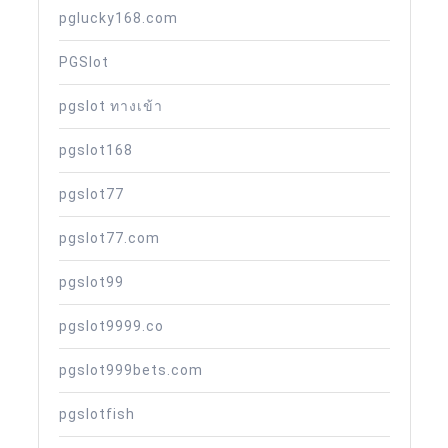
pglucky168.com
PGSlot
pgslot ทางเข้า
pgslot168
pgslot77
pgslot77.com
pgslot99
pgslot9999.co
pgslot999bets.com
pgslotfish