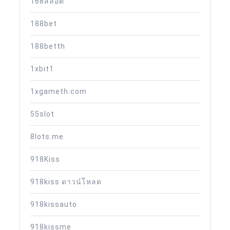
168สล็อต
188bet
188betth
1xbit1
1xgameth.com
55slot
8lots.me
918Kiss
918kiss ดาวน์โหลด
918kissauto
918kissme