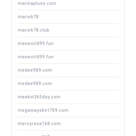
marinapluss.com
mario678
mario678.club
maxworld99.fun
maxworld99.fun
medee989.com
medee989.com
meekin365day.com
megawaysbet789.com
mercyrosa168.com