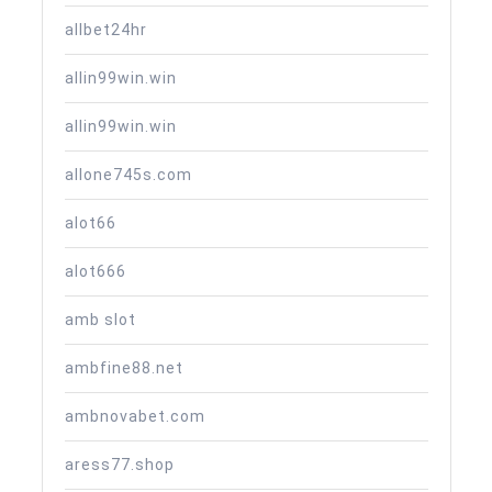
allbet24hr
allin99win.win
allin99win.win
allone745s.com
alot66
alot666
amb slot
ambfine88.net
ambnovabet.com
aress77.shop