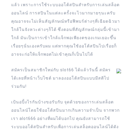
แล้ว เพราะการใช้ระบบออโต้สปินสำหรับการเล่นสล็อต
ออนไลน์ การสปินในแต่ละครั้งจะไวมากมายๆนะครับ
คุณอาจจะไม่เห็นสัญลักษณ์หรือฟีพบร์ต่างๆที่เฉียดฉิวมา
ใกล้ในจังหวะต่างๆก็ได้ ซึ่งตอนที่สัญลักษณ์กลุ่มนี้เข้ามา
ใกล้ มันเป็นการเข้าใกล้แจ็กพอเพียงตของเกมเยอะขึ้น
เรื่อยๆนั่นเองครับผม แต่หากคุณใช้ออโต้สปินไปเรื่อยก็
อาจจะก่อให้แจ็กพอตไม่เข้าคุณก็เป็นไปได้
สมัครเป็นสมาชิกใหม่กับ slot66 ได้แล้ววันนี้ สมัคร
ได้เลยที่หน้าเว็บไซต์ มาลองออโต้สปินแบบมีสติไป
ร่วมกัน!
เป้นอปิ้งไรกันบ้างขอรับกับ จุดด้วยของการเล่นสล็อต
ออนไลน์โดยใช้ออโต้สปินมากเกินความจำเป็น จากพวก
เรา alot666 อย่างที่ผมได้บอกไป คุณยังสามารถใช้
ระบบออโต้สปินสำหรับเพื่อการเล่นสล็อตออนไลน์ได้ดัง