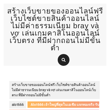
Skip
สร้างเว็บขายของออนไลน์ฟรี
to
content
เว็บไซต์ขายสินค้าออนไลน์
ไม่มีค่าธรรมเนียม bray và
vợ เล่นเกมคาสิโนออนไลน์
เว็บตรง ที่มีฝากถอนไม่มีขั้น
ต่ำ
สร้างเว็บขายของออนไลน์ฟรี เว็บไซต์ขายสินค้าออนไลน์
ไม่มีค่าธรรมเนียม bray và vợ เล่นเกมคาสิโนออนไลน์เว็บ
ตรง ที่มีฝากถอนไม่มีขั้นต่ำ
alot666
Alot666 เจ้าใหญ่ที่สุดในเอเชีย แจกทองจริง รับ