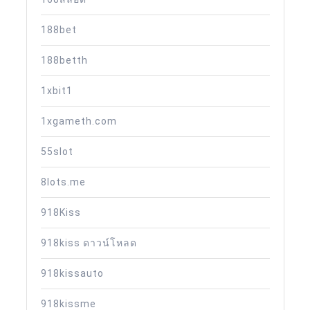
สมัคร
188bet
แจ็ต
พอ
188betth
ตกำ
1xbit1
ลัง
ขึ้น
1xgameth.com
Top
55slot
57
by
8lots.me
Bernard
918Kiss
918kiss ดาวน์โหลด
918kissauto
918kissme