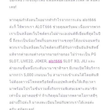
เลย!
หากคุณกำลังสนใจอยากทำกำไรจากการเล่น alot666
ล่ะก็ ให้พวกเรา ALOT666 ช่วยคุณครับผม เนื่องจากพวก
เราเป็นสล็อตเว็บไซต์ตรงไม่ผ่านเอเย่นต์ที่เยี่ยมที่สุดในปี
นี้ ถึงจะเป็นน้องใหม่ก็บอกเลยว่าแซงทุกโค้งแน่นอนครับ
พวกเราเป็นสล็อตเว็บไซต์ตรงที่ได้รับการยืนยันลิขสิทธิ์
แท้จากค่ายเกมต่างๆมากมายก่ายกอง ไม่ว่าจะเป็น PG
SLOT, LIVE22, JOKER,
alot666
SLOT XO, JILI และ
ค่ายเกมชั้นหนึ่งระดับนานาชาติฯลฯ มีเกมเปิดให้บริการ
มากกว่า 5,000 เกมบนเว็บ สามารถเข้าเล่นได้โดยทันที
ไม่ต้องดาวน์โหลดหรือจัดตั้งแอปพลิเคชั่นให้เสียเวลา
มาพร้อมโปรโมชั่นรวมทั้งกิจกรรมพิเศษเฉพาะสมาชิก
เท่านั้น อย่าคอยช้า! ถ้าเกิดคุณไม่อยากพลาดโอกาสดีๆ
อย่างงี้ไปล่ะก็ มาลงทะเบียนใหม่กับพวกเราได้เลยค่ะ
ครับ สมัครเลย!