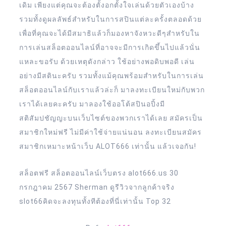
เดิม เพียงแต่คุณจะต้องตั้งอกตั้งใจเล่นด้วยตัวเองบ้าง
รวมทั้งดูผลลัพธ์สำหรับในการสปินแต่ละครั้งตลอดด้วย
เพื่อที่คุณจะได้มีสมาธิแล้วก็มองหาจังหวะดีๆสำหรับใน
การเล่นสล็อตออนไลน์ที่อาจจะมีการเกิดขึ้นไปแล้วนั่น
แหละขอรับ ด้วยเหตุดังกล่าว ใช้อย่างพอดิบพอดี เล่น
อย่างมีสตินะครับ รวมทั้งแม้คุณพร้อมสำหรับในการเล่น
สล็อตออนไลน์กับเราแล้วล่ะก็ มาลงทะเบียนใหม่กับพวก
เราได้เลยคะครับ มาลองใช้ออโต้สปินอปิ้งมี
สติสัมปชัญญะบนเว็บไซต์ของพวกเราได้เลย สมัครเป็น
สมาชิกใหม่ฟรี ไม่มีค่าใช้จ่ายแน่นอน ลงทะเบียนสมัคร
สมาชิกเหมาะหน้าเว็บ ALOT666 เท่านั้น แล้วเจอกัน!
สล็อตฟรี สล็อตออนไลน์เว็บตรง alot666.us 30
กรกฎาคม 2567 Sherman ดูรีวิวจากลูกค้าจริง
slot66คิดจะลงทุนทั้งทีต้องที่นี่เท่านั้น Top 32